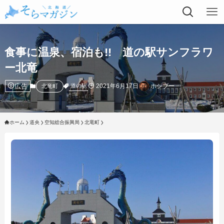
食事に温泉、宿泊も!! 道の駅サンフラワ
ー北竜
広告
2021年6月17日
ホシブー
道の駅
北竜町
ホーム
道央
空知総合振興局
北竜町