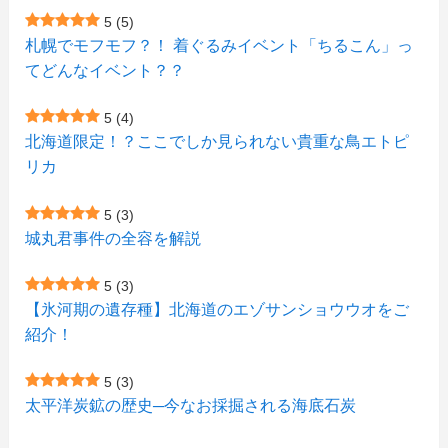
(1)
(23)
(5)
(4)
(6)
(4)
5
(5)
札幌でモフモフ？！ 着ぐるみイベント「ちるこん」っ
(2)
(12)
(7)
(1)
(1)
(6)
てどんなイベント？？
(1)
(1)
(2)
(4)
(1)
(7)
5
(4)
(1)
(5)
(1)
北海道限定！？ここでしか見られない貴重な鳥エトピ
(6)
(7)
リカ
(7)
(15)
(8)
(2)
(2)
5
(3)
(9)
(10)
(5)
(3)
(1)
城丸君事件の全容を解説
(4)
(12)
(1)
(1)
5
(3)
(11)
【氷河期の遺存種】北海道のエゾサンショウウオをご
(4)
(3)
紹介！
(3)
(2)
5
(3)
(15)
(1)
太平洋炭鉱の歴史─今なお採掘される海底石炭
(27)
(3)