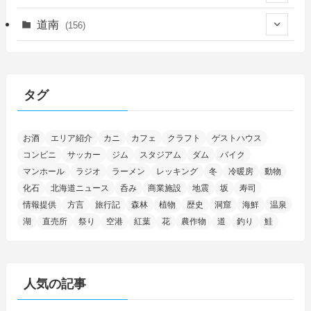
(14)
(27)
(118)
(27)
(198)
(150)
道南
(156)
(46)
(27)
(5)
(706)
(5)
(13)
(26)
(6)
(111)
(12)
(15)
(25)
(29)
(9)
(30)
(25)
(6)
(3)
(4)
(68)
(122)
(2)
(145)
タグ
(11)
(4)
(17)
(12)
(8)
(24)
(4)
(4)
(78)
(2)
(25)
(37)
(6)
(13)
(20)
(7)
(54)
(28)
(5)
お酒
エリア紹介
カニ
カフェ
クラフト
ゲストハウス
(1)
(5)
(5)
(9)
(7)
(1)
(9)
(2)
(96)
コンビニ
サッカー
ジム
スタジアム
ダム
バイク
(11)
(7)
(7)
(5)
(4)
(6)
(8)
(35)
(15)
(5)
(31)
(5)
マンホール
ラジオ
ラーメン
レッキング
冬
冷暖房
動物
(1)
(6)
化石
北海道ニュース
呑み
商業施設
地震
坂
寿司
(14)
(10)
(16)
(1)
(5)
(8)
(2)
(7)
(2)
(5)
(7)
(8)
(4)
情報提供
方言
旅行記
森林
植物
歴史
洞窟
海鮮
温泉
湖
直売所
祭り
空港
紅葉
花
農作物
道
釣り
鮭
(2)
(21)
(2)
(4)
(5)
(11)
(1)
(1)
(12)
(5)
(24)
(3)
(15)
(148)
(5)
(1)
(2)
(3)
(5)
(3)
(4)
(10)
(11)
(1)
人気の記事
(1)
(72)
(4)
(1)
(43)
(8)
(12)
(2)
(27)
(9)