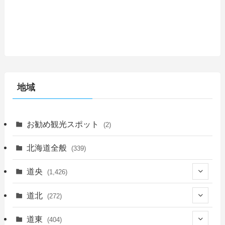
地域
お勧め観光スポット
(2)
北海道全般
(339)
道央
(1,426)
(450)
道北
(272)
(339)
(150)
(55)
道東
(404)