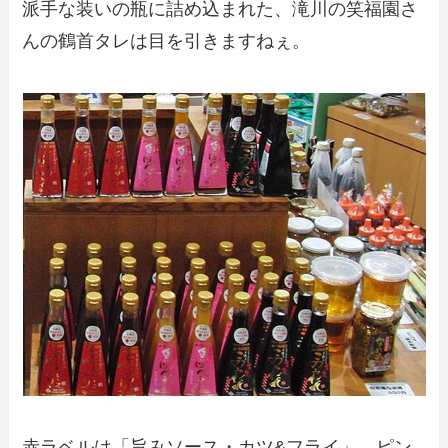
派手な装いの瓶に詰め込まれた、滝川の笑福園さ
んの鶴首タレは目を引きますねぇ。
赤ラベルは「旨みソース・カツ&フライ」、ピン