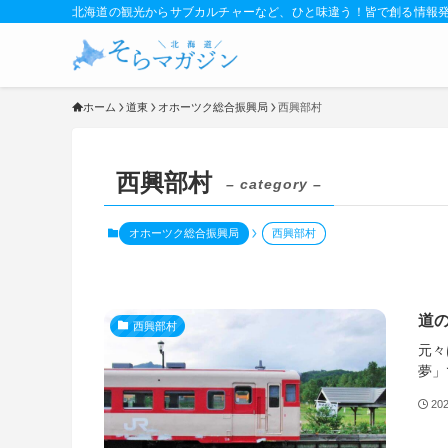
北海道の観光からサブカルチャーなど、ひと味違う！皆で創る情報
ホーム
道東
オホーツク総合振興局
西興部村
西興部村
– category –
オホーツク総合振興局
西興部村
道
西興部村
元々
夢」で
20