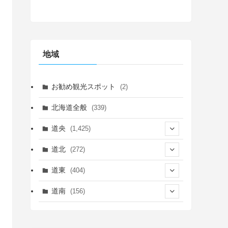
地域
お勧め観光スポット
(2)
北海道全般
(339)
道央
(1,425)
(450)
道北
(272)
(339)
(150)
(55)
道東
(404)
(14)
(27)
(118)
(27)
(198)
(150)
道南
(156)
(46)
(27)
(5)
(705)
(5)
(13)
(26)
(6)
(111)
(12)
(15)
(25)
(29)
(9)
(30)
(25)
(6)
(3)