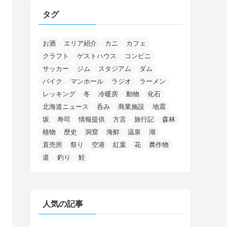
(4)
(68)
(122)
(2)
(145)
タグ
(11)
(4)
(17)
(12)
(8)
(24)
(4)
(4)
(78)
(2)
(25)
(37)
(6)
(13)
(20)
(7)
(54)
(28)
(5)
(1)
(5)
(5)
(9)
(7)
(1)
(9)
(2)
(96)
お酒
エリア紹介
カニ
カフェ
(11)
(7)
(7)
(5)
(4)
クラフト
ゲストハウス
コンビニ
(6)
(8)
(35)
(15)
(5)
(31)
(5)
(1)
(6)
サッカー
ジム
スタジアム
ダム
(14)
(10)
(16)
(1)
(5)
(8)
(2)
(7)
(2)
(5)
(7)
(8)
(4)
バイク
マンホール
ラジオ
ラーメン
(2)
(21)
(2)
(4)
レッキング
冬
冷暖房
動物
化石
(5)
(11)
(1)
(1)
(12)
(5)
(24)
(3)
北海道ニュース
呑み
商業施設
地震
(15)
(148)
(5)
(1)
(2)
(3)
(5)
(3)
(4)
(10)
(11)
(1)
坂
寿司
情報提供
方言
旅行記
森林
植物
歴史
洞窟
海鮮
温泉
湖
(1)
(72)
(4)
(1)
(43)
(8)
(12)
(2)
(27)
(9)
直売所
祭り
空港
紅葉
花
農作物
(1)
(23)
(5)
(4)
(6)
(4)
道
釣り
鮭
(2)
(12)
(7)
(1)
(1)
(6)
(1)
(1)
(2)
(4)
(1)
(7)
人気の記事
(1)
(5)
(1)
(6)
(7)