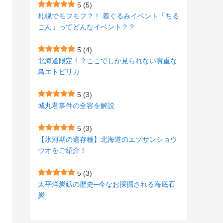
(7)
(15)
(8)
(2)
(2)
5
(5)
札幌でモフモフ？！ 着ぐるみイベント「ちる
(9)
(10)
(5)
(3)
(1)
こん」ってどんなイベント？？
(4)
(11)
(1)
(1)
5
(4)
(11)
(4)
北海道限定！？ここでしか見られない貴重な
(3)
鳥エトピリカ
(3)
(2)
5
(3)
(15)
(1)
城丸君事件の全容を解説
(27)
(3)
5
(3)
(157)
(10)
【氷河期の遺存種】北海道のエゾサンショウ
ウオをご紹介！
(74)
(2)
(52)
(1)
5
(3)
太平洋炭鉱の歴史─今なお採掘される海底石
(3)
炭