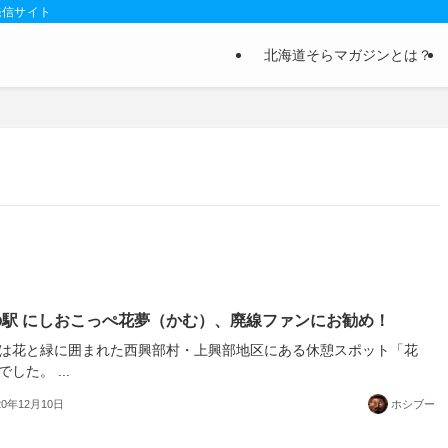
発信サイト
北海道そらマガジンとは？
の駅 にしおこっぺ花夢（かむ）、廃線ファンにお勧め！
は花と緑に囲まれた西興部村・上興部地区にある休憩スポット「花
した。 ...
20年12月10日
ホシブー