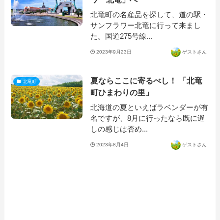
北竜町の名産品を探して、道の駅・
サンフラワー北竜に行って来まし
た。国道275号線...
2023年9月23日
ゲストさん
夏ならここに寄るべし！ 「北竜
北竜町
町ひまわりの里」
北海道の夏といえばラベンダーが有
名ですが、8月に行ったなら既に遅
しの感じは否め...
2023年8月4日
ゲストさん