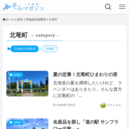
ホーム
道央
空知総合振興局
北竜町
北竜町
– category –
空知総合振興局
北竜町
夏の定番！北竜町ひまわりの里
北竜町
北海道の夏を満喫したいけれど、ラ
ベンダーはありきたり。そんな貴方
に北竜町の「...
2026年7月8日
ゲストさん
名産品を探し「道の駅 サンフラ
北竜町
ワー北竜」へ