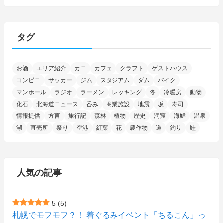
(46)
(27)
(5)
(706)
(5)
(13)
(26)
(6)
(111)
(12)
(15)
(25)
(29)
(9)
(30)
(25)
(6)
(3)
(4)
(68)
(122)
(2)
(145)
タグ
(11)
(4)
(17)
(12)
(8)
(24)
(4)
(4)
(78)
(2)
(25)
(37)
(6)
(13)
(20)
(7)
(54)
(28)
(5)
お酒
エリア紹介
カニ
カフェ
クラフト
ゲストハウス
(1)
(5)
(5)
(9)
(7)
(1)
(9)
(2)
(96)
コンビニ
サッカー
ジム
スタジアム
ダム
バイク
(11)
(7)
(7)
(5)
(4)
(6)
(8)
(35)
(15)
(5)
(31)
(5)
マンホール
ラジオ
ラーメン
レッキング
冬
冷暖房
動物
(1)
(6)
化石
北海道ニュース
呑み
商業施設
地震
坂
寿司
(14)
(10)
(16)
(1)
(5)
(8)
(2)
(7)
(2)
(5)
(7)
(8)
(4)
情報提供
方言
旅行記
森林
植物
歴史
洞窟
海鮮
温泉
湖
直売所
祭り
空港
紅葉
花
農作物
道
釣り
鮭
(2)
(21)
(2)
(4)
(5)
(11)
(1)
(1)
(12)
(5)
(24)
(3)
(15)
(148)
(5)
(1)
(2)
(3)
(5)
(3)
(4)
(10)
(11)
(1)
人気の記事
(1)
(72)
(4)
(1)
(43)
(8)
(12)
(2)
(27)
(9)
(1)
(23)
(5)
(4)
(6)
(4)
5
(5)
札幌でモフモフ？！ 着ぐるみイベント「ちるこん」っ
(2)
(12)
(7)
(1)
(1)
(6)