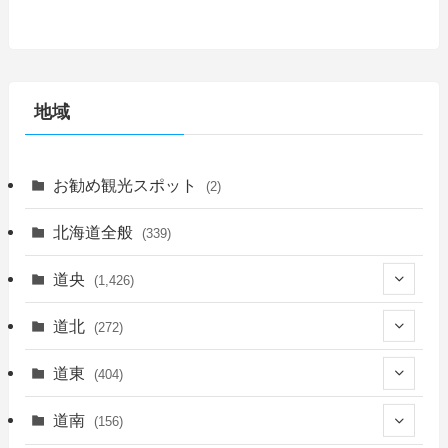
地域
お勧め観光スポット
(2)
北海道全般
(339)
道央
(1,426)
(450)
道北
(272)
(339)
(150)
(55)
道東
(404)
(14)
(27)
(118)
(27)
(198)
(150)
道南
(156)