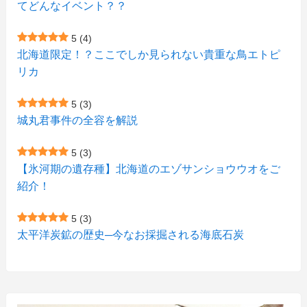
てどんなイベント？？
(1)
(1)
(2)
(4)
(1)
(7)
5
(4)
(1)
(5)
(1)
北海道限定！？ここでしか見られない貴重な鳥エトピ
(6)
(7)
リカ
(7)
(15)
(8)
(2)
(2)
5
(3)
(9)
(10)
(5)
(3)
(1)
城丸君事件の全容を解説
(4)
(12)
(1)
(1)
5
(3)
(11)
【氷河期の遺存種】北海道のエゾサンショウウオをご
(4)
(3)
紹介！
(3)
(2)
5
(3)
(15)
(1)
太平洋炭鉱の歴史─今なお採掘される海底石炭
(27)
(3)
(157)
(10)