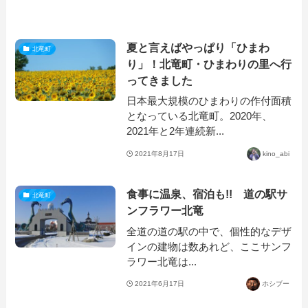
夏と言えばやっぱり「ひまわ
北竜町
り」！北竜町・ひまわりの里へ行
ってきました
日本最大規模のひまわりの作付面積
となっている北竜町。2020年、
2021年と2年連続新...
2021年8月17日
kino_abi
食事に温泉、宿泊も!! 道の駅サ
北竜町
ンフラワー北竜
全道の道の駅の中で、個性的なデザ
インの建物は数あれど、ここサンフ
ラワー北竜は...
2021年6月17日
ホシブー