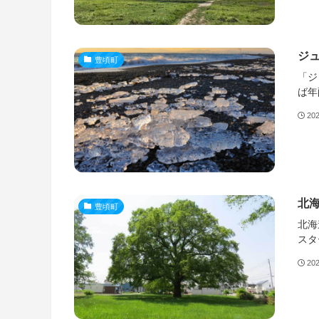
ジ
豊頃町
「ジ
ば年
20
北
豊頃町
北海
スタ
20