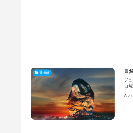
自然
豊頃町
ジュ
自然
20