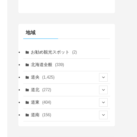
地域
お勧め観光スポット
(2)
北海道全般
(339)
道央
(1,425)
(450)
道北
(272)
(339)
(150)
(55)
道東
(404)
(14)
(27)
(118)
(27)
(198)
(150)
道南
(156)
(46)
(27)
(5)
(705)
(5)
(13)
(26)
(6)
(111)
(12)
(15)
(25)
(29)
(9)
(30)
(25)
(6)
(3)