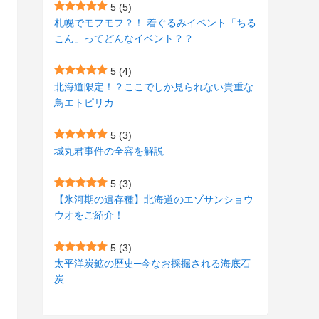
(7)
(15)
(8)
(2)
(2)
5
(5)
札幌でモフモフ？！ 着ぐるみイベント「ちる
(9)
(10)
(5)
(3)
(1)
こん」ってどんなイベント？？
(4)
(11)
(1)
(1)
5
(4)
(11)
(4)
北海道限定！？ここでしか見られない貴重な
(3)
鳥エトピリカ
(3)
(2)
5
(3)
(15)
(1)
城丸君事件の全容を解説
(27)
(3)
5
(3)
(157)
(10)
【氷河期の遺存種】北海道のエゾサンショウ
ウオをご紹介！
(74)
(2)
(52)
(1)
5
(3)
太平洋炭鉱の歴史─今なお採掘される海底石
(3)
炭