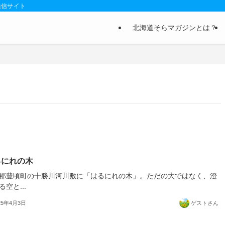
発信サイト
北海道そらマガジンとは？
るにれの木
郡豊頃町の十勝川河川敷に「はるにれの木」。ただの大ではなく、澄
る空と...
25年4月3日
ゲストさん