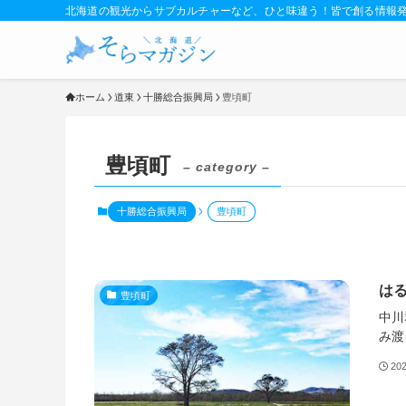
北海道の観光からサブカルチャーなど、ひと味違う！皆で創る情報
ホーム
道東
十勝総合振興局
豊頃町
豊頃町
– category –
十勝総合振興局
豊頃町
は
豊頃町
中川
み渡
20