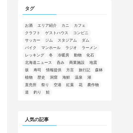
(4)
(68)
(122)
(2)
(145)
タグ
(11)
(4)
(17)
(12)
(8)
(24)
(4)
(4)
(78)
(2)
(25)
(37)
(6)
(13)
(20)
(7)
(54)
(28)
(5)
(1)
(5)
(5)
(9)
(7)
(1)
(9)
(2)
(96)
お酒
エリア紹介
カニ
カフェ
(11)
(7)
(7)
(5)
(4)
クラフト
ゲストハウス
コンビニ
(6)
(8)
(35)
(15)
(5)
(31)
(5)
(1)
(6)
サッカー
ジム
スタジアム
ダム
(14)
(10)
(16)
(1)
(5)
(8)
(2)
(7)
(2)
(5)
(7)
(8)
(4)
バイク
マンホール
ラジオ
ラーメン
(2)
(21)
(2)
(4)
レッキング
冬
冷暖房
動物
化石
(5)
(11)
(1)
(1)
(12)
(5)
(24)
(3)
北海道ニュース
呑み
商業施設
地震
(15)
(148)
(5)
(1)
(2)
(3)
(5)
(3)
(4)
(10)
(11)
(1)
坂
寿司
情報提供
方言
旅行記
森林
植物
歴史
洞窟
海鮮
温泉
湖
(1)
(72)
(4)
(1)
(43)
(8)
(12)
(2)
(27)
(9)
直売所
祭り
空港
紅葉
花
農作物
(1)
(23)
(5)
(4)
(6)
(4)
道
釣り
鮭
(2)
(12)
(7)
(1)
(1)
(6)
(1)
(1)
(2)
(4)
(1)
(7)
人気の記事
(1)
(5)
(1)
(6)
(7)