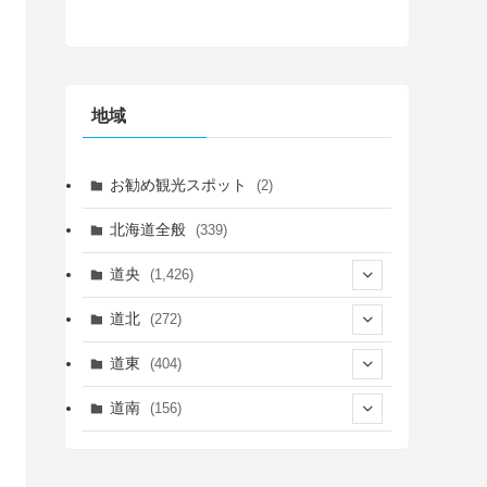
地域
お勧め観光スポット
(2)
北海道全般
(339)
道央
(1,426)
(450)
道北
(272)
(339)
(150)
(55)
道東
(404)
(14)
(27)
(118)
(27)
(198)
(150)
道南
(156)
(46)
(27)
(5)
(706)
(5)
(13)
(26)
(6)
(111)
(12)
(15)
(25)
(29)
(9)
(30)
(25)
(6)
(3)