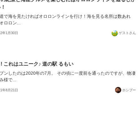
い！
道で海を見たければオロロンラインを行け！海を見る名所は数あれ
オロロン...
22年1月30日
ゲストさん
! これはユニーク♪ 道の駅 るもい
プンしたのは2020年の7月。 その頃に一度前を通ったのですが、物凄
み様で...
21年8月21日
ホシブー