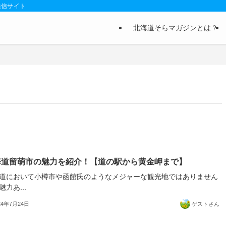
発信サイト
北海道そらマガジンとは？
海道留萌市の魅力を紹介！【道の駅から黄金岬まで】
道において小樽市や函館氏のようなメジャーな観光地ではありません
魅力あ...
24年7月24日
ゲストさん