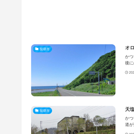
オ
留萌市
かつ
後に
20
天
留萌市
かつ
道が