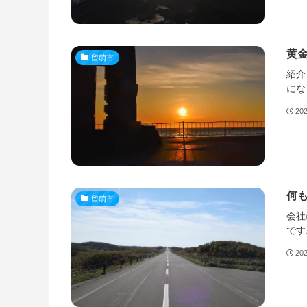
黄
留萌市
紹介
にな
20
何
留萌市
会社
です。
20