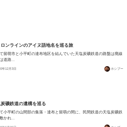
ロロンラインのアイヌ語地名を巡る旅
て留萌市と小平町の達布地区を結んでいた天塩炭礦鉄道の路盤は廃線
は道路...
20年12月3日
ホシブー
塩炭礦鉄道の遺構を巡る
て小平町の山間部の集落・達布と留萌の間に、民間鉄道の天塩炭礦鉄
敷かれ...