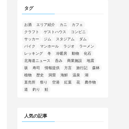
(4)
(68)
(122)
(2)
(145)
タグ
(11)
(4)
(17)
(12)
(8)
(24)
(4)
(4)
(78)
(2)
(25)
(37)
(6)
(13)
(20)
(7)
(54)
(28)
(5)
(1)
(5)
(5)
(9)
(7)
(1)
(9)
(2)
(96)
お酒
エリア紹介
カニ
カフェ
(11)
(7)
(7)
(5)
(4)
クラフト
ゲストハウス
コンビニ
(6)
(8)
(35)
(15)
(5)
(31)
(5)
(1)
(6)
サッカー
ジム
スタジアム
ダム
(14)
(10)
(16)
(1)
(5)
(8)
(2)
(7)
(2)
(5)
(7)
(8)
(4)
バイク
マンホール
ラジオ
ラーメン
(2)
(21)
(2)
(4)
レッキング
冬
冷暖房
動物
化石
(5)
(11)
(1)
(1)
(12)
(5)
(24)
(3)
北海道ニュース
呑み
商業施設
地震
(15)
(148)
(5)
(1)
(2)
(3)
(5)
(3)
(4)
(10)
(11)
(1)
坂
寿司
情報提供
方言
旅行記
森林
植物
歴史
洞窟
海鮮
温泉
湖
(1)
(72)
(4)
(1)
(43)
(8)
(12)
(2)
(27)
(9)
直売所
祭り
空港
紅葉
花
農作物
(1)
(23)
(5)
(4)
(6)
(4)
道
釣り
鮭
(2)
(12)
(7)
(1)
(1)
(6)
(1)
(1)
(2)
(4)
(1)
(7)
人気の記事
(1)
(5)
(1)
(6)
(7)