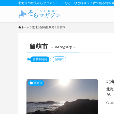
北海道の観光からサブカルチャーなど、ひと味違う！皆で創る情報
ホーム
道北
留萌振興局
留萌市
留萌市
– category –
留萌振興局
留萌市
北
留萌市
北海
が、
20