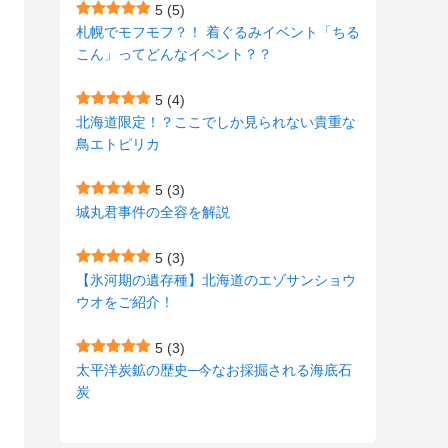
(7)
(15)
(8)
(2)
(2)
5
(5)
札幌でモフモフ？！ 着ぐるみイベント「ちる
(9)
(10)
(5)
(3)
(1)
こん」ってどんなイベント？？
(4)
(12)
(1)
(1)
5
(4)
(11)
(4)
北海道限定！？ここでしか見られない貴重な
(3)
鳥エトピリカ
(3)
(2)
5
(3)
(15)
(1)
城丸君事件の全容を解説
(27)
(3)
5
(3)
(157)
(10)
【氷河期の遺存種】北海道のエゾサンショウ
ウオをご紹介！
(74)
(2)
(52)
(1)
5
(3)
太平洋炭鉱の歴史─今なお採掘される海底石
(3)
炭