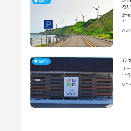
留萌市
な
北海
ど、
20
おっ
留萌市
オー
い混
20