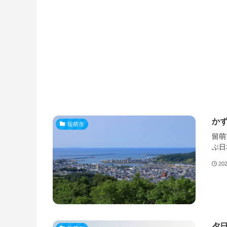
かず
留萌市
留萌
ぶ日
20
夕