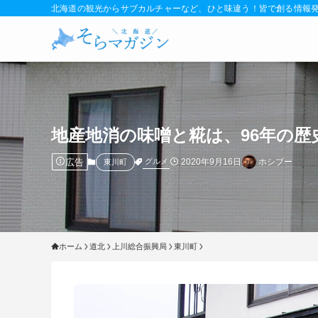
北海道の観光からサブカルチャーなど、ひと味違う！皆で創る情報
地産地消の味噌と糀は、96年の歴
広告
2020年9月16日
ホシブー
グルメ
東川町
ホーム
道北
上川総合振興局
東川町