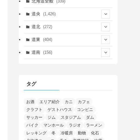
北海道全般
(339)
道央
(1,426)
(450)
道北
(272)
(339)
(150)
(55)
道東
(404)
(14)
(27)
(118)
(27)
(198)
(150)
道南
(156)
(46)
(27)
(5)
(706)
(5)
(13)
(26)
(6)
(111)
(12)
(15)
(25)
(29)
(9)
(30)
(25)
(6)
(3)
(4)
(68)
(122)
(2)
(145)
タグ
(11)
(4)
(17)
(12)
(8)
(24)
(4)
(4)
(78)
(2)
(25)
(37)
(6)
(13)
(20)
(7)
(54)
(28)
(5)
(1)
(5)
(5)
(9)
(7)
(1)
(9)
(2)
(96)
お酒
エリア紹介
カニ
カフェ
(11)
(7)
(7)
(5)
(4)
クラフト
ゲストハウス
コンビニ
(6)
(8)
(35)
(15)
(5)
(31)
(5)
(1)
(6)
サッカー
ジム
スタジアム
ダム
(14)
(10)
(16)
(1)
(5)
(8)
(2)
(7)
(2)
(5)
(7)
(8)
(4)
バイク
マンホール
ラジオ
ラーメン
(2)
(21)
(2)
(4)
レッキング
冬
冷暖房
動物
化石
(5)
(11)
(1)
(1)
(12)
(5)
(24)
(3)