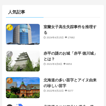
人気記事
室蘭女子高生失踪事件を推理す
る
2024年4月15日
17682
赤平の謎のお城「赤平 徳川城」
とは？
2021年3月8日
8653
北海道の多い苗字とアイヌ由来
の珍しい苗字
2022年4月22日
5377