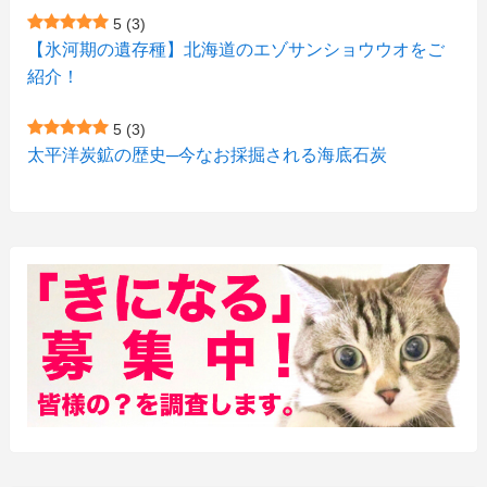
(1)
(1)
5
(3)
(11)
【氷河期の遺存種】北海道のエゾサンショウウオをご
(4)
(3)
紹介！
(3)
(2)
5
(3)
(15)
(1)
太平洋炭鉱の歴史─今なお採掘される海底石炭
(27)
(3)
(157)
(10)
(74)
(2)
(52)
(1)
(3)