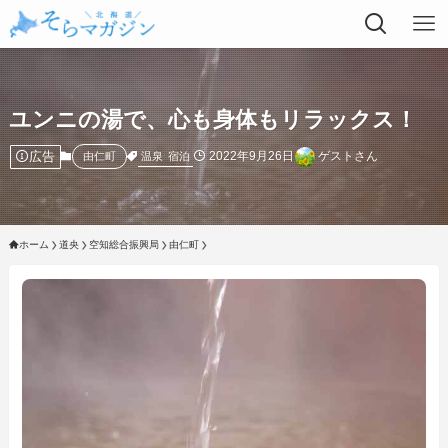
ユンニの湯で、心も身体もリラックス！
広告
2022年9月26日
ゲストさん
温泉
宿泊
由仁町
ホーム
道央
空知総合振興局
由仁町