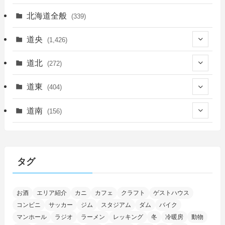
北海道全般
(339)
道央
(1,426)
(450)
道北
(272)
(339)
(150)
(55)
道東
(404)
(14)
(27)
(118)
(27)
(198)
(150)
道南
(156)
(46)
(27)
(5)
(706)
(5)
(13)
(26)
(6)
(111)
(12)
(15)
(25)
(29)
(9)
(30)
(25)
(6)
(3)
(4)
(68)
(122)
(2)
(145)
タグ
(11)
(4)
(17)
(12)
(8)
(24)
(4)
(4)
(78)
(2)
(25)
(37)
(6)
(13)
(20)
(7)
(54)
(28)
(5)
お酒
エリア紹介
カニ
カフェ
クラフト
ゲストハウス
(1)
(5)
(5)
(9)
(7)
(1)
(9)
(2)
(96)
コンビニ
サッカー
ジム
スタジアム
ダム
バイク
(11)
(7)
(7)
(5)
(4)
(6)
(8)
(35)
(15)
(5)
(31)
(5)
マンホール
ラジオ
ラーメン
レッキング
冬
冷暖房
動物
(1)
(6)