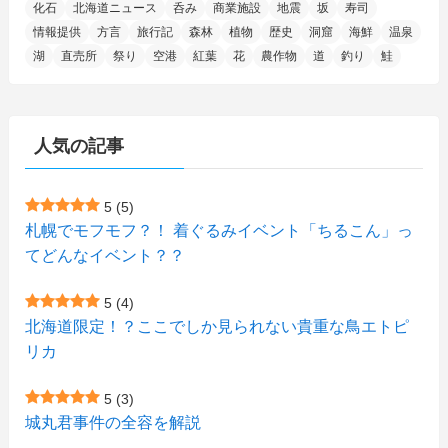
化石
北海道ニュース
呑み
商業施設
地震
坂
寿司
(14)
(10)
(16)
(1)
(5)
(8)
(2)
(7)
(2)
(5)
(7)
(8)
(4)
情報提供
方言
旅行記
森林
植物
歴史
洞窟
海鮮
温泉
湖
直売所
祭り
空港
紅葉
花
農作物
道
釣り
鮭
(2)
(21)
(2)
(4)
(5)
(11)
(1)
(1)
(12)
(5)
(24)
(3)
(15)
(148)
(5)
(1)
(2)
(3)
(5)
(3)
(4)
(10)
(11)
(1)
人気の記事
(1)
(72)
(4)
(1)
(43)
(8)
(12)
(2)
(27)
(9)
(1)
(23)
(5)
(4)
(6)
(4)
5
(5)
札幌でモフモフ？！ 着ぐるみイベント「ちるこん」っ
(2)
(12)
(7)
(1)
(1)
(6)
てどんなイベント？？
(1)
(1)
(2)
(4)
(1)
(7)
5
(4)
(1)
(5)
(1)
北海道限定！？ここでしか見られない貴重な鳥エトピ
(6)
(7)
リカ
(7)
(15)
(8)
(2)
(2)
5
(3)
(9)
(10)
(5)
(3)
(1)
城丸君事件の全容を解説
(4)
(12)