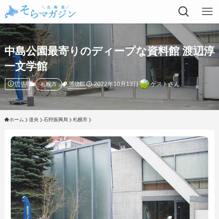
中島公園最寄りのディープな資料館 渡辺淳
一文学館
広告
2022年10月13日
ゲストさん
博物館
札幌市
ホーム
道央
石狩振興局
札幌市