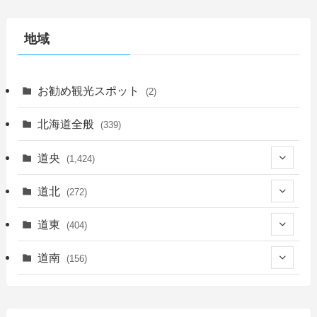
地域
お勧め観光スポット
(2)
北海道全般
(339)
道央
(1,424)
(450)
道北
(272)
(339)
(149)
(55)
道東
(404)
(14)
(27)
(118)
(27)
(198)
(150)
道南
(156)
(46)
(27)
(5)
(705)
(5)
(13)
(26)
(6)
(111)
(12)
(15)
(25)
(29)
(9)
(30)
(25)
(6)
(3)
(4)
(68)
(122)