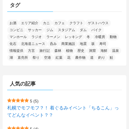
(2)
(145)
タグ
(11)
(4)
(17)
(12)
(8)
(24)
(4)
(4)
(78)
(2)
(25)
(37)
(6)
(13)
(20)
(7)
(54)
(28)
(5)
お酒
エリア紹介
カニ
カフェ
クラフト
ゲストハウス
(1)
(5)
(5)
(9)
(7)
(1)
(9)
(2)
(96)
コンビニ
サッカー
ジム
スタジアム
ダム
バイク
(11)
(7)
(7)
(5)
(4)
(6)
(8)
(35)
(15)
(5)
(31)
(5)
マンホール
ラジオ
ラーメン
レッキング
冬
冷暖房
動物
(1)
(6)
化石
北海道ニュース
呑み
商業施設
地震
坂
寿司
(13)
(10)
(16)
(1)
(5)
(8)
(2)
(7)
(2)
(5)
(7)
(8)
(4)
情報提供
方言
旅行記
森林
植物
歴史
洞窟
海鮮
温泉
湖
直売所
祭り
空港
紅葉
花
農作物
道
釣り
鮭
(2)
(21)
(2)
(4)
(5)
(11)
(1)
(1)
(12)
(5)
(24)
(3)
(15)
(148)
(5)
(1)
(2)
(3)
(5)
(3)
(4)
(10)
(11)
(1)
人気の記事
(1)
(72)
(4)
(1)
(43)
(8)
(12)
(2)
(27)
(9)
(1)
(23)
(5)
(4)
(6)
(4)
5
(5)
札幌でモフモフ？！ 着ぐるみイベント「ちるこん」っ
(2)
(12)
(7)
(1)
(1)
(6)
てどんなイベント？？
(1)
(1)
(2)
(4)
(1)
(7)
5
(4)