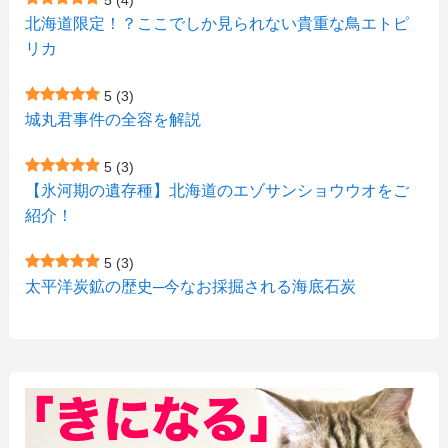
(1)
(5)
(1)
北海道限定！？ここでしか見られない貴重な鳥エトピ
(6)
(7)
リカ
(7)
(15)
(8)
(2)
(2)
5
(3)
(9)
(10)
(5)
(3)
(1)
城丸君事件の全容を解説
(4)
(11)
(1)
(1)
5
(3)
(11)
【氷河期の遺存種】北海道のエゾサンショウウオをご
(4)
(3)
紹介！
(3)
(2)
5
(3)
(15)
(1)
太平洋炭鉱の歴史─今なお採掘される海底石炭
(27)
(3)
(157)
(10)
(74)
(2)
(52)
(1)