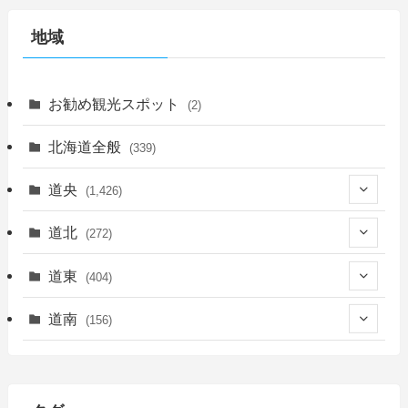
地域
お勧め観光スポット
(2)
北海道全般
(339)
道央
(1,426)
(450)
道北
(272)
(339)
(150)
(55)
道東
(404)
(14)
(27)
(118)
(27)
(198)
(150)
道南
(156)
(46)
(27)
(5)
(706)
(5)
(13)
(26)
(6)
(111)
(12)
(15)
(25)
(29)
(9)
(30)
(25)
(6)
(3)
(4)
(68)
(122)
(2)
(145)