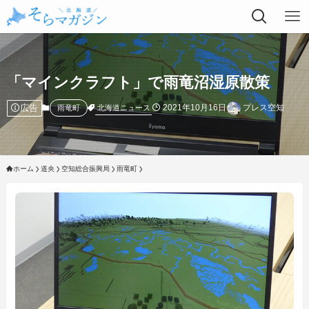
「マインクラフト」で雨竜沼湿原散策
広告
2021年10月16日
プレス空知
北海道ニュース
雨竜町
ホーム
道央
空知総合振興局
雨竜町