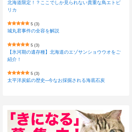
(1)
北海道限定！？ここでしか見られない貴重な鳥エトピ
(6)
(7)
リカ
(7)
(15)
(8)
(2)
(2)
5
(3)
(9)
(10)
(5)
(3)
(1)
城丸君事件の全容を解説
(4)
(12)
(1)
(1)
5
(3)
(11)
【氷河期の遺存種】北海道のエゾサンショウウオをご
(4)
(3)
紹介！
(3)
(2)
5
(3)
(15)
(1)
太平洋炭鉱の歴史─今なお採掘される海底石炭
(27)
(3)
(157)
(10)
(74)
(2)
(52)
(1)