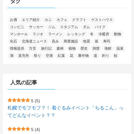
タグ
(11)
(4)
(17)
(12)
(8)
(24)
(4)
(4)
(78)
(2)
(25)
(37)
(6)
(13)
(20)
(7)
(54)
(28)
(5)
お酒
エリア紹介
カニ
カフェ
クラフト
ゲストハウス
(1)
(5)
(5)
(9)
(7)
(1)
(9)
(2)
(96)
コンビニ
サッカー
ジム
スタジアム
ダム
バイク
(11)
(7)
(7)
(5)
(4)
(6)
(8)
(35)
(15)
(5)
(31)
(5)
マンホール
ラジオ
ラーメン
レッキング
冬
冷暖房
動物
(1)
(6)
化石
北海道ニュース
呑み
商業施設
地震
坂
寿司
(14)
(10)
(16)
(1)
(5)
(8)
(2)
(7)
(2)
(5)
(7)
(8)
(4)
情報提供
方言
旅行記
森林
植物
歴史
洞窟
海鮮
温泉
湖
直売所
祭り
空港
紅葉
花
農作物
道
釣り
鮭
(2)
(21)
(2)
(4)
(5)
(11)
(1)
(1)
(12)
(5)
(24)
(3)
(15)
(148)
(5)
(1)
(2)
(3)
(5)
(3)
(4)
(10)
(11)
(1)
人気の記事
(1)
(72)
(4)
(1)
(43)
(8)
(12)
(2)
(27)
(9)
(1)
(23)
(5)
(4)
(6)
(4)
5
(5)
札幌でモフモフ？！ 着ぐるみイベント「ちるこん」っ
(2)
(12)
(7)
(1)
(1)
(6)
てどんなイベント？？
(1)
(1)
(2)
(4)
(1)
(7)
5
(4)
(1)
(5)