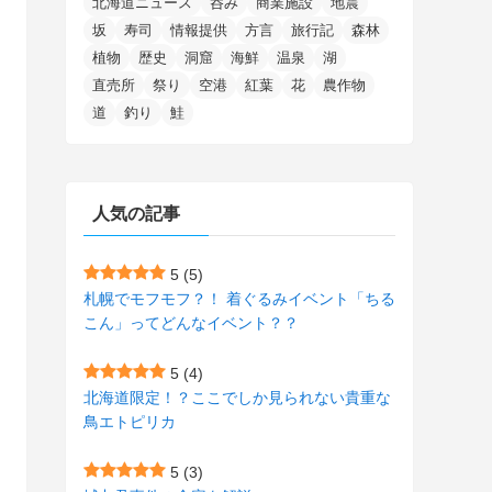
北海道ニュース
呑み
商業施設
地震
(15)
(148)
(5)
(1)
(2)
(3)
(5)
(3)
(4)
(10)
(11)
(1)
坂
寿司
情報提供
方言
旅行記
森林
植物
歴史
洞窟
海鮮
温泉
湖
(1)
(72)
(4)
(1)
(43)
(8)
(12)
(2)
(27)
(9)
直売所
祭り
空港
紅葉
花
農作物
(1)
(23)
(5)
(4)
(6)
(4)
道
釣り
鮭
(2)
(12)
(7)
(1)
(1)
(6)
(1)
(1)
(2)
(4)
(1)
(7)
人気の記事
(1)
(5)
(1)
(6)
(7)
(7)
(15)
(8)
(2)
(2)
5
(5)
札幌でモフモフ？！ 着ぐるみイベント「ちる
(9)
(10)
(5)
(3)
(1)
こん」ってどんなイベント？？
(4)
(11)
(1)
(1)
5
(4)
(11)
(4)
北海道限定！？ここでしか見られない貴重な
(3)
鳥エトピリカ
(3)
(2)
5
(3)
(15)
(1)