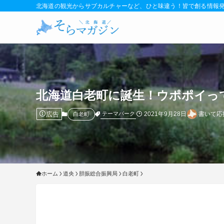
北海道の観光からサブカルチャーなど、ひと味違う！皆で創る情報
北海道白老町に誕生！ウポポイっ
広告
2021年9月28日
書いて応
テーマパーク
白老町
ホーム
道央
胆振総合振興局
白老町