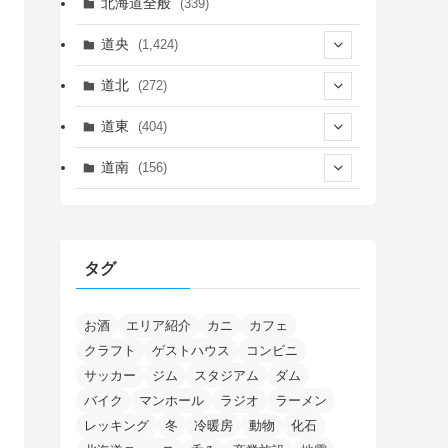
北海道全般
(339)
道央
(1,424)
(450)
道北
(272)
(339)
(149)
(55)
道東
(404)
(14)
(27)
(118)
(27)
(198)
(150)
道南
(156)
(46)
(27)
(5)
(705)
(5)
(13)
(26)
(6)
(111)
(12)
(15)
(25)
(29)
(9)
(30)
(25)
(6)
(3)
(4)
(68)
(122)
(2)
(145)
タグ
(11)
(4)
(17)
(12)
(8)
(24)
(4)
(4)
(78)
(2)
(25)
(37)
(6)
(13)
(20)
(7)
(54)
(28)
(5)
(1)
(5)
(5)
(9)
(7)
(1)
(9)
(2)
(96)
お酒
エリア紹介
カニ
カフェ
(11)
(7)
(7)
(5)
(4)
クラフト
ゲストハウス
コンビニ
(6)
(8)
(35)
(15)
(5)
(31)
(5)
(1)
(6)
サッカー
ジム
スタジアム
ダム
(13)
(10)
(16)
(1)
(5)
(8)
(2)
(7)
(2)
(5)
(7)
(8)
(4)
バイク
マンホール
ラジオ
ラーメン
(2)
(21)
(2)
(4)
レッキング
冬
冷暖房
動物
化石
(5)
(11)
(1)
(1)
(12)
(5)
(24)
(3)