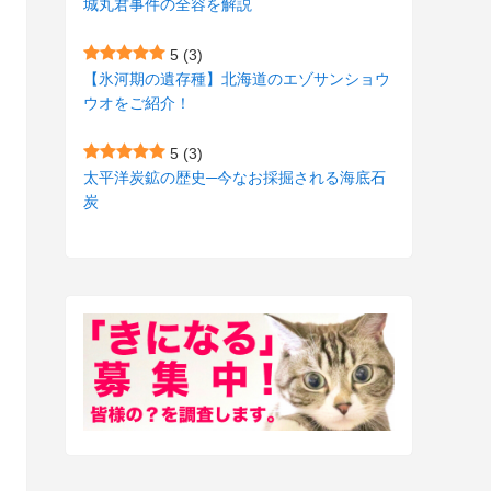
城丸君事件の全容を解説
(27)
(3)
5
(3)
(157)
(10)
【氷河期の遺存種】北海道のエゾサンショウ
ウオをご紹介！
(74)
(2)
(52)
(1)
5
(3)
太平洋炭鉱の歴史─今なお採掘される海底石
(3)
炭