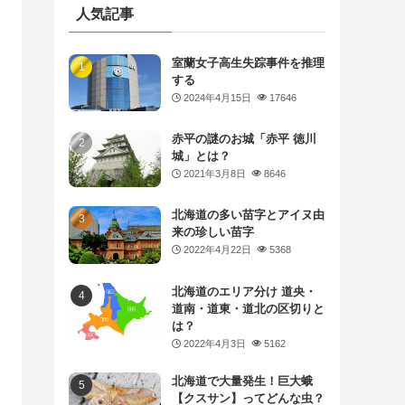
人気記事
室蘭女子高生失踪事件を推理
する
2024年4月15日
17646
赤平の謎のお城「赤平 徳川
城」とは？
2021年3月8日
8646
北海道の多い苗字とアイヌ由
来の珍しい苗字
2022年4月22日
5368
北海道のエリア分け 道央・
道南・道東・道北の区切りと
は？
2022年4月3日
5162
北海道で大量発生！巨大蛾
【クスサン】ってどんな虫？