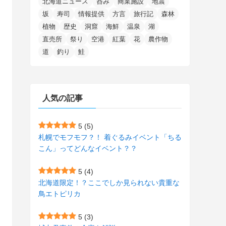
北海道ニュース
呑み
商業施設
地震
(15)
(148)
(5)
(1)
(2)
(3)
(5)
(3)
(4)
(10)
(11)
(1)
坂
寿司
情報提供
方言
旅行記
森林
植物
歴史
洞窟
海鮮
温泉
湖
(1)
(72)
(4)
(1)
(43)
(8)
(12)
(2)
(27)
(9)
直売所
祭り
空港
紅葉
花
農作物
(1)
(23)
(5)
(4)
(6)
(4)
道
釣り
鮭
(2)
(12)
(7)
(1)
(1)
(6)
(1)
(1)
(2)
(4)
(1)
(7)
人気の記事
(1)
(5)
(1)
(6)
(7)
(7)
(15)
(8)
(2)
(2)
5
(5)
札幌でモフモフ？！ 着ぐるみイベント「ちる
(9)
(10)
(5)
(3)
(1)
こん」ってどんなイベント？？
(4)
(11)
(1)
(1)
5
(4)
(11)
(4)
北海道限定！？ここでしか見られない貴重な
(3)
鳥エトピリカ
(3)
(2)
5
(3)
(15)
(1)