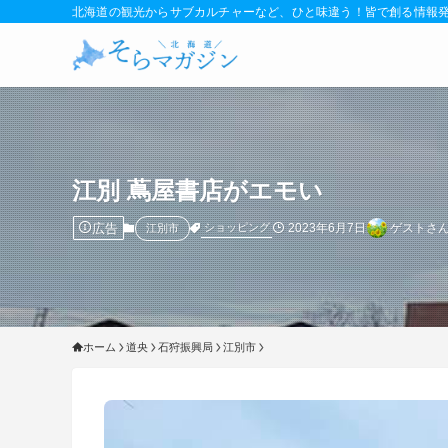
北海道の観光からサブカルチャーなど、ひと味違う！皆で創る情報
江別 蔦屋書店がエモい
広告
2023年6月7日
ゲストさ
ショッピング
江別市
ホーム
道央
石狩振興局
江別市