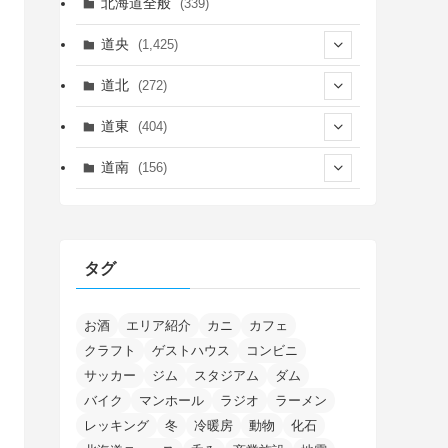
北海道全般
(339)
道央
(1,425)
(450)
道北
(272)
(339)
(150)
(55)
道東
(404)
(14)
(27)
(118)
(27)
(198)
(150)
道南
(156)
(46)
(27)
(5)
(705)
(5)
(13)
(26)
(6)
(111)
(12)
(15)
(25)
(29)
(9)
(30)
(25)
(6)
(3)
(4)
(68)
(122)
(2)
(145)
タグ
(11)
(4)
(17)
(12)
(8)
(24)
(4)
(4)
(78)
(2)
(25)
(37)
(6)
(13)
(20)
(7)
(54)
(28)
(5)
(1)
(5)
(5)
(9)
(7)
(1)
(9)
(2)
(96)
お酒
エリア紹介
カニ
カフェ
(11)
(7)
(7)
(5)
(4)
クラフト
ゲストハウス
コンビニ
(6)
(8)
(35)
(15)
(5)
(31)
(5)
(1)
(6)
サッカー
ジム
スタジアム
ダム
(14)
(10)
(16)
(1)
(5)
(8)
(2)
(7)
(2)
(5)
(7)
(8)
(4)
バイク
マンホール
ラジオ
ラーメン
(2)
(21)
(2)
(4)
レッキング
冬
冷暖房
動物
化石
(5)
(11)
(1)
(1)
(12)
(5)
(24)
(3)