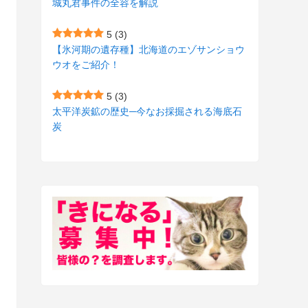
城丸君事件の全容を解説
(27)
(3)
5
(3)
(157)
(10)
【氷河期の遺存種】北海道のエゾサンショウ
ウオをご紹介！
(74)
(2)
(52)
(1)
5
(3)
太平洋炭鉱の歴史─今なお採掘される海底石
(3)
炭