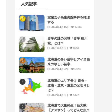
人気記事
室蘭女子高生失踪事件を推理
する
2024年4月15日
17665
赤平の謎のお城「赤平 徳川
城」とは？
2021年3月8日
8650
北海道の多い苗字とアイヌ由
来の珍しい苗字
2022年4月22日
5373
北海道のエリア分け 道央・
道南・道東・道北の区切りと
は？
2022年4月3日
5172
北海道で大量発生！巨大蛾
【クスサン】ってどんな虫？