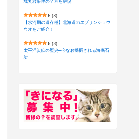
城丸君事件の全容を解説
(27)
(3)
5
(3)
(157)
(10)
【氷河期の遺存種】北海道のエゾサンショウ
ウオをご紹介！
(74)
(2)
(52)
(1)
5
(3)
太平洋炭鉱の歴史─今なお採掘される海底石
(3)
炭