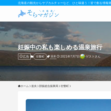
北海道の観光からサブカルチャーなど、ひと味違う！皆で創る情報
妊娠中の私も楽しめる温泉旅行
広告
2021年7月7日
ゲストさん
温泉
壮瞥町
ホーム
道央
胆振総合振興局
壮瞥町