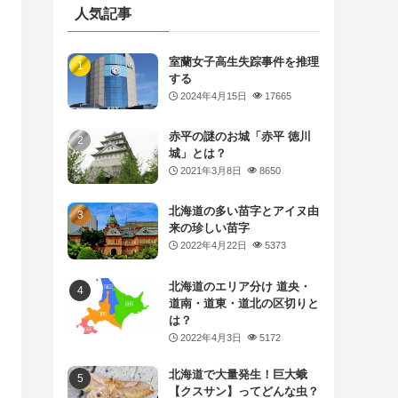
人気記事
室蘭女子高生失踪事件を推理
する
2024年4月15日
17665
赤平の謎のお城「赤平 徳川
城」とは？
2021年3月8日
8650
北海道の多い苗字とアイヌ由
来の珍しい苗字
2022年4月22日
5373
北海道のエリア分け 道央・
道南・道東・道北の区切りと
は？
2022年4月3日
5172
北海道で大量発生！巨大蛾
【クスサン】ってどんな虫？