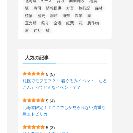
北海道ニュース
呑み
商業施設
地震
(15)
(148)
(5)
(1)
(2)
(3)
(5)
(3)
(4)
(10)
(11)
(1)
坂
寿司
情報提供
方言
旅行記
森林
植物
歴史
洞窟
海鮮
温泉
湖
(1)
(72)
(4)
(1)
(43)
(8)
(12)
(2)
(27)
(9)
直売所
祭り
空港
紅葉
花
農作物
(1)
(23)
(5)
(4)
(6)
(4)
道
釣り
鮭
(2)
(12)
(7)
(1)
(1)
(6)
(1)
(1)
(2)
(4)
(1)
(7)
人気の記事
(1)
(5)
(1)
(6)
(7)
(7)
(15)
(8)
(2)
(2)
5
(5)
札幌でモフモフ？！ 着ぐるみイベント「ちる
(9)
(10)
(5)
(3)
(1)
こん」ってどんなイベント？？
(4)
(11)
(1)
(1)
5
(4)
(11)
(4)
北海道限定！？ここでしか見られない貴重な
(3)
鳥エトピリカ
(3)
(2)
5
(3)
(15)
(1)