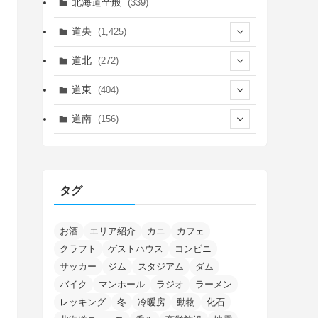
北海道全般
(339)
道央
(1,425)
(450)
道北
(272)
(339)
(150)
(55)
道東
(404)
(14)
(27)
(118)
(27)
(198)
(150)
道南
(156)
(46)
(27)
(5)
(705)
(5)
(13)
(26)
(6)
(111)
(12)
(15)
(25)
(29)
(9)
(30)
(25)
(6)
(3)
(4)
(68)
(122)
(2)
(145)
タグ
(11)
(4)
(17)
(12)
(8)
(24)
(4)
(4)
(78)
(2)
(25)
(37)
(6)
(13)
(20)
(7)
(54)
(28)
(5)
(1)
(5)
(5)
(9)
(7)
(1)
(9)
(2)
(96)
お酒
エリア紹介
カニ
カフェ
(11)
(7)
(7)
(5)
(4)
クラフト
ゲストハウス
コンビニ
(6)
(8)
(35)
(15)
(5)
(31)
(5)
(1)
(6)
サッカー
ジム
スタジアム
ダム
(14)
(10)
(16)
(1)
(5)
(8)
(2)
(7)
(2)
(5)
(7)
(8)
(4)
バイク
マンホール
ラジオ
ラーメン
(2)
(21)
(2)
(4)
レッキング
冬
冷暖房
動物
化石
(5)
(11)
(1)
(1)
(12)
(5)
(24)
(3)