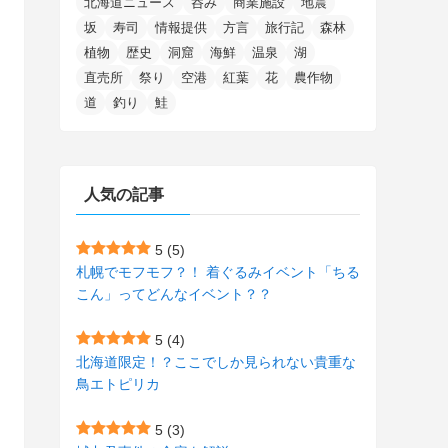
北海道ニュース
呑み
商業施設
地震
(15)
(148)
(5)
(1)
(2)
(3)
(5)
(3)
(4)
(10)
(11)
(1)
坂
寿司
情報提供
方言
旅行記
森林
植物
歴史
洞窟
海鮮
温泉
湖
(1)
(72)
(4)
(1)
(43)
(8)
(12)
(2)
(27)
(9)
直売所
祭り
空港
紅葉
花
農作物
(1)
(23)
(5)
(4)
(6)
(4)
道
釣り
鮭
(2)
(12)
(7)
(1)
(1)
(6)
(1)
(1)
(2)
(4)
(1)
(7)
人気の記事
(1)
(5)
(1)
(6)
(7)
(7)
(15)
(8)
(2)
(2)
5
(5)
札幌でモフモフ？！ 着ぐるみイベント「ちる
(9)
(10)
(5)
(3)
(1)
こん」ってどんなイベント？？
(4)
(12)
(1)
(1)
5
(4)
(11)
(4)
北海道限定！？ここでしか見られない貴重な
(3)
鳥エトピリカ
(3)
(2)
5
(3)
(15)
(1)