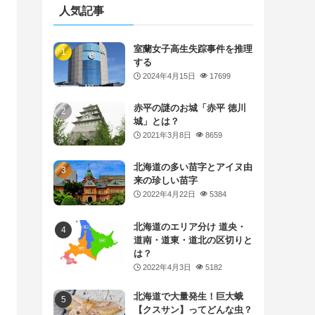
人気記事
室蘭女子高生失踪事件を推理
する
2024年4月15日
17699
赤平の謎のお城「赤平 徳川
城」とは？
2021年3月8日
8659
北海道の多い苗字とアイヌ由
来の珍しい苗字
2022年4月22日
5384
北海道のエリア分け 道央・
道南・道東・道北の区切りと
は？
2022年4月3日
5182
北海道で大量発生！巨大蛾
【クスサン】ってどんな虫？