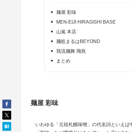
麺屋 彩味
MEN-EIJI HIRAGISHI BASE
山嵐 本店
麺処まるはBEYOND
我流麺舞 飛燕
まとめ
麺屋 彩味
いわゆる「元祖札幌味噌」の代名詞といえば