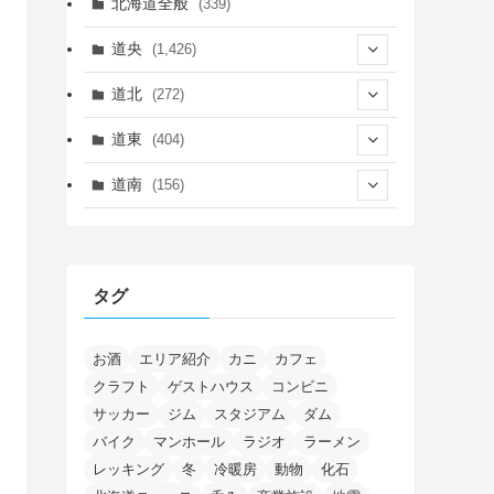
北海道全般
(339)
道央
(1,426)
(450)
道北
(272)
(339)
(150)
(55)
道東
(404)
(14)
(27)
(118)
(27)
(198)
(150)
道南
(156)
(46)
(27)
(5)
(706)
(5)
(13)
(26)
(6)
(111)
(12)
(15)
(25)
(29)
(9)
(30)
(25)
(6)
(3)
(4)
(68)
(122)
(2)
(145)
タグ
(11)
(4)
(17)
(12)
(8)
(24)
(4)
(4)
(78)
(2)
(25)
(37)
(6)
(13)
(20)
(7)
(54)
(28)
(5)
(1)
(5)
(5)
(9)
(7)
(1)
(9)
(2)
(96)
お酒
エリア紹介
カニ
カフェ
(11)
(7)
(7)
(5)
(4)
クラフト
ゲストハウス
コンビニ
(6)
(8)
(35)
(15)
(5)
(31)
(5)
(1)
(6)
サッカー
ジム
スタジアム
ダム
(14)
(10)
(16)
(1)
(5)
(8)
(2)
(7)
(2)
(5)
(7)
(8)
(4)
バイク
マンホール
ラジオ
ラーメン
(2)
(21)
(2)
(4)
レッキング
冬
冷暖房
動物
化石
(5)
(11)
(1)
(1)
(12)
(5)
(24)
(3)