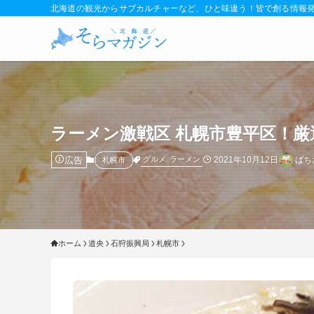
北海道の観光からサブカルチャーなど、ひと味違う！皆で創る情報
ラーメン激戦区 札幌市豊平区！厳
広告
2021年10月12日
ばち
グルメ
ラーメン
札幌市
ホーム
道央
石狩振興局
札幌市