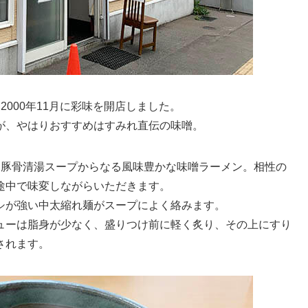
000年11月に彩味を開店しました。
が、やはりおすすめはすみれ直伝の味噌。
、豚骨清湯スープからなる風味豊かな味噌ラーメン。相性の
途中で味変しながらいただきます。
シが強い中太縮れ麺がスープによく絡みます。
ューは脂身が少なく、盛りつけ前に軽く炙り、その上にすり
されます。