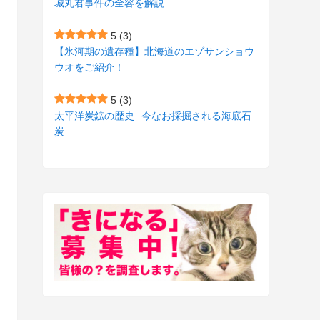
城丸君事件の全容を解説
(27)
(3)
5
(3)
(157)
(10)
【氷河期の遺存種】北海道のエゾサンショウ
ウオをご紹介！
(74)
(2)
(52)
(1)
5
(3)
太平洋炭鉱の歴史─今なお採掘される海底石
(3)
炭