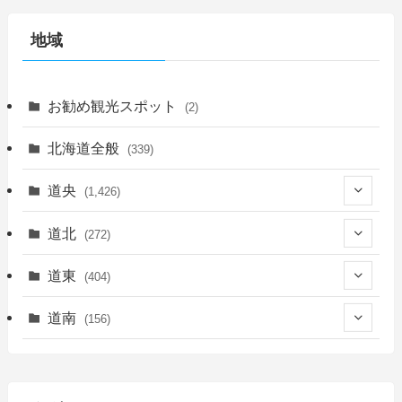
地域
お勧め観光スポット
(2)
北海道全般
(339)
道央
(1,426)
(450)
道北
(272)
(339)
(150)
(55)
道東
(404)
(14)
(27)
(118)
(27)
(198)
(150)
道南
(156)
(46)
(27)
(5)
(706)
(5)
(13)
(26)
(6)
(111)
(12)
(15)
(25)
(29)
(9)
(30)
(25)
(6)
(3)
(4)
(68)
(122)
(2)
(145)