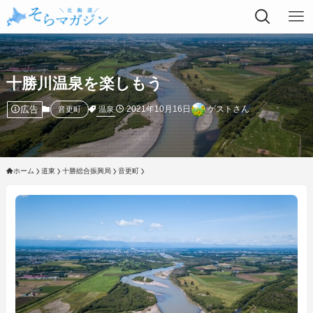
十勝川温泉を楽しもう
広告
2021年10月16日
ゲストさん
温泉
音更町
ホーム
道東
十勝総合振興局
音更町