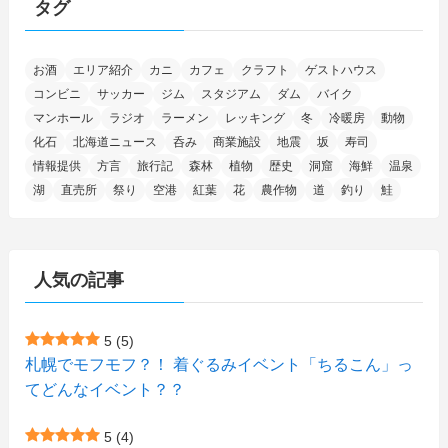
タグ
(11)
(4)
(17)
(12)
(8)
(24)
(4)
(4)
(78)
(2)
(25)
(37)
(6)
(13)
(20)
(7)
(54)
(28)
(5)
お酒
エリア紹介
カニ
カフェ
クラフト
ゲストハウス
(1)
(5)
(5)
(9)
(7)
(1)
(9)
(2)
(96)
コンビニ
サッカー
ジム
スタジアム
ダム
バイク
(11)
(7)
(7)
(5)
(4)
(6)
(8)
(35)
(15)
(5)
(31)
(5)
マンホール
ラジオ
ラーメン
レッキング
冬
冷暖房
動物
(1)
(6)
化石
北海道ニュース
呑み
商業施設
地震
坂
寿司
(14)
(10)
(16)
(1)
(5)
(8)
(2)
(7)
(2)
(5)
(7)
(8)
(4)
情報提供
方言
旅行記
森林
植物
歴史
洞窟
海鮮
温泉
湖
直売所
祭り
空港
紅葉
花
農作物
道
釣り
鮭
(2)
(21)
(2)
(4)
(5)
(11)
(1)
(1)
(12)
(5)
(24)
(3)
(15)
(148)
(5)
(1)
(2)
(3)
(5)
(3)
(4)
(10)
(11)
(1)
人気の記事
(1)
(72)
(4)
(1)
(43)
(8)
(12)
(2)
(27)
(9)
(1)
(23)
(5)
(4)
(6)
(4)
5
(5)
札幌でモフモフ？！ 着ぐるみイベント「ちるこん」っ
(2)
(12)
(7)
(1)
(1)
(6)
てどんなイベント？？
(1)
(1)
(2)
(4)
(1)
(7)
5
(4)