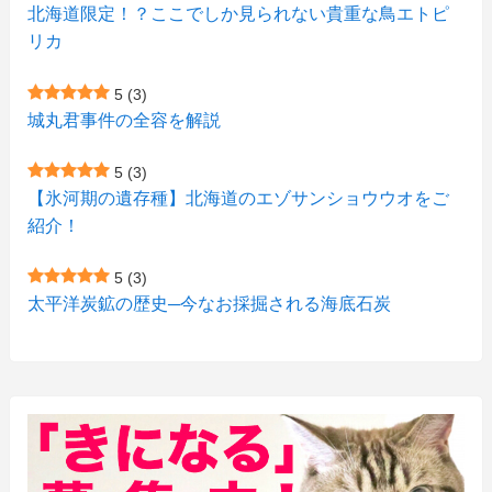
(1)
(5)
(1)
北海道限定！？ここでしか見られない貴重な鳥エトピ
(6)
(7)
リカ
(7)
(15)
(8)
(2)
(2)
5
(3)
(9)
(10)
(5)
(3)
(1)
城丸君事件の全容を解説
(4)
(12)
(1)
(1)
5
(3)
(11)
【氷河期の遺存種】北海道のエゾサンショウウオをご
(4)
(3)
紹介！
(3)
(2)
5
(3)
(15)
(1)
太平洋炭鉱の歴史─今なお採掘される海底石炭
(27)
(3)
(157)
(10)
(74)
(2)
(52)
(1)