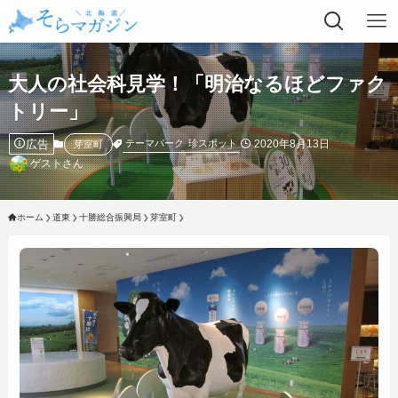
大人の社会科見学！「明治なるほどファク
トリー」
広告
2020年8月13日
テーマパーク
珍スポット
芽室町
ゲストさん
ホーム
道東
十勝総合振興局
芽室町