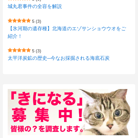
(9)
(10)
(5)
(3)
(1)
城丸君事件の全容を解説
(4)
(12)
(1)
(1)
5
(3)
(11)
【氷河期の遺存種】北海道のエゾサンショウウオをご
(4)
(3)
紹介！
(3)
(2)
5
(3)
(15)
(1)
太平洋炭鉱の歴史─今なお採掘される海底石炭
(27)
(3)
(157)
(10)
(74)
(2)
(52)
(1)
(3)