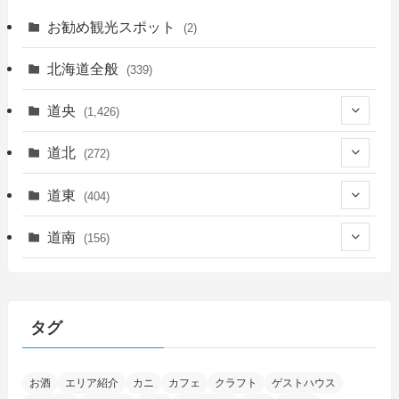
お勧め観光スポット
(2)
北海道全般
(339)
道央
(1,426)
(450)
道北
(272)
(339)
(150)
(55)
道東
(404)
(14)
(27)
(118)
(27)
(198)
(150)
道南
(156)
(46)
(27)
(5)
(706)
(5)
(13)
(26)
(6)
(111)
(12)
(15)
(25)
(29)
(9)
(30)
(25)
(6)
(3)
(4)
(68)
(122)
(2)
(145)
タグ
(11)
(4)
(17)
(12)
(8)
(24)
(4)
(4)
(78)
(2)
(25)
(37)
(6)
(13)
(20)
(7)
(54)
(28)
(5)
お酒
エリア紹介
カニ
カフェ
クラフト
ゲストハウス
(1)
(5)
(5)
(9)
(7)
(1)
(9)
(2)
(96)