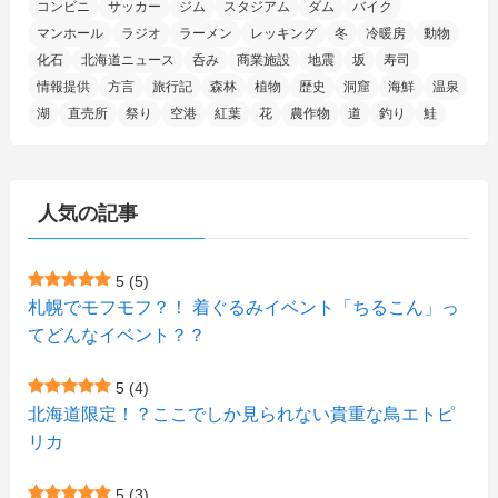
コンビニ
サッカー
ジム
スタジアム
ダム
バイク
(11)
(7)
(7)
(5)
(4)
(6)
(8)
(35)
(15)
(5)
(31)
(5)
マンホール
ラジオ
ラーメン
レッキング
冬
冷暖房
動物
(1)
(6)
化石
北海道ニュース
呑み
商業施設
地震
坂
寿司
(14)
(10)
(16)
(1)
(5)
(8)
(2)
(7)
(2)
(5)
(7)
(8)
(4)
情報提供
方言
旅行記
森林
植物
歴史
洞窟
海鮮
温泉
湖
直売所
祭り
空港
紅葉
花
農作物
道
釣り
鮭
(2)
(21)
(2)
(4)
(5)
(11)
(1)
(1)
(12)
(5)
(24)
(3)
(15)
(148)
(5)
(1)
(2)
(3)
(5)
(3)
(4)
(10)
(11)
(1)
人気の記事
(1)
(72)
(4)
(1)
(43)
(8)
(12)
(2)
(27)
(9)
(1)
(23)
(5)
(4)
(6)
(4)
5
(5)
札幌でモフモフ？！ 着ぐるみイベント「ちるこん」っ
(2)
(12)
(7)
(1)
(1)
(6)
てどんなイベント？？
(1)
(1)
(2)
(4)
(1)
(7)
5
(4)
(1)
(5)
(1)
北海道限定！？ここでしか見られない貴重な鳥エトピ
(6)
(7)
リカ
(7)
(15)
(8)
(2)
(2)
5
(3)