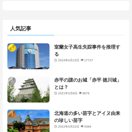
人気記事
室蘭女子高生失踪事件を推理す
る
2024年4月15日
17727
赤平の謎のお城「赤平 徳川城」
とは？
2021年3月8日
8676
北海道の多い苗字とアイヌ由来
の珍しい苗字
2022年4月22日
5394