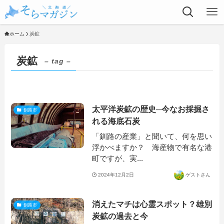
ホーム
炭鉱
炭鉱
– tag –
太平洋炭鉱の歴史─今なお採掘さ
釧路市
れる海底石炭
「釧路の産業」と聞いて、何を思い
浮かべますか？ 海産物で有名な港
町ですが、実...
2024年12月2日
ゲストさん
消えたマチは心霊スポット？雄別
釧路市
炭鉱の過去と今