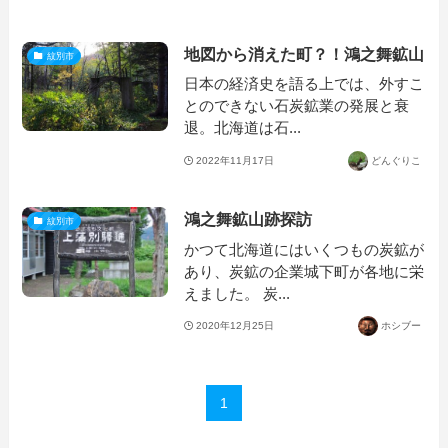
地図から消えた町？！鴻之舞鉱山
紋別市
日本の経済史を語る上では、外すこ
とのできない石炭鉱業の発展と衰
退。北海道は石...
2022年11月17日
どんぐりこ
鴻之舞鉱山跡探訪
紋別市
かつて北海道にはいくつもの炭鉱が
あり、炭鉱の企業城下町が各地に栄
えました。 炭...
2020年12月25日
ホシブー
1