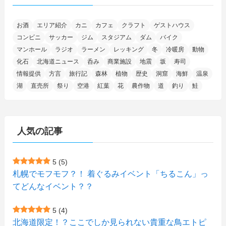
(11)
(4)
(17)
(12)
(8)
(24)
(4)
(4)
(78)
(2)
(25)
(37)
(6)
(13)
(20)
(7)
(54)
(28)
(5)
お酒
エリア紹介
カニ
カフェ
クラフト
ゲストハウス
(1)
(5)
(5)
(9)
(7)
(1)
(9)
(2)
(96)
コンビニ
サッカー
ジム
スタジアム
ダム
バイク
(11)
(7)
(7)
(5)
(4)
(6)
(8)
(35)
(15)
(5)
(31)
(5)
マンホール
ラジオ
ラーメン
レッキング
冬
冷暖房
動物
(1)
(6)
化石
北海道ニュース
呑み
商業施設
地震
坂
寿司
(14)
(10)
(16)
(1)
(5)
(8)
(2)
(7)
(2)
(5)
(7)
(8)
(4)
情報提供
方言
旅行記
森林
植物
歴史
洞窟
海鮮
温泉
湖
直売所
祭り
空港
紅葉
花
農作物
道
釣り
鮭
(2)
(21)
(2)
(4)
(5)
(11)
(1)
(1)
(12)
(5)
(24)
(3)
(15)
(148)
(5)
(1)
(2)
(3)
(5)
(3)
(4)
(10)
(11)
(1)
人気の記事
(1)
(72)
(4)
(1)
(43)
(8)
(12)
(2)
(27)
(9)
(1)
(23)
(5)
(4)
(6)
(4)
5
(5)
札幌でモフモフ？！ 着ぐるみイベント「ちるこん」っ
(2)
(12)
(7)
(1)
(1)
(6)
てどんなイベント？？
(1)
(1)
(2)
(4)
(1)
(7)
5
(4)
(1)
(5)
(1)
北海道限定！？ここでしか見られない貴重な鳥エトピ
(6)
(7)