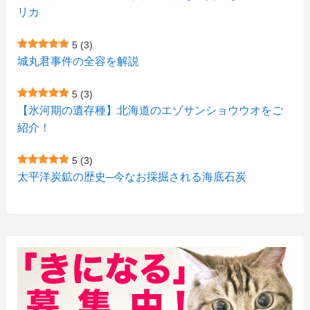
リカ
(7)
(15)
(8)
(2)
(2)
5
(3)
(9)
(10)
(5)
(3)
(1)
城丸君事件の全容を解説
(4)
(12)
(1)
(1)
5
(3)
(11)
【氷河期の遺存種】北海道のエゾサンショウウオをご
(4)
(3)
紹介！
(3)
(2)
5
(3)
(15)
(1)
太平洋炭鉱の歴史─今なお採掘される海底石炭
(27)
(3)
(157)
(10)
(74)
(2)
(52)
(1)