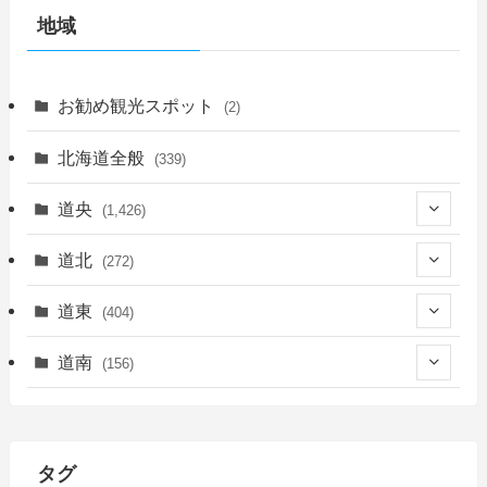
地域
お勧め観光スポット
(2)
北海道全般
(339)
道央
(1,426)
(450)
道北
(272)
(339)
(150)
(55)
道東
(404)
(14)
(27)
(118)
(27)
(198)
(150)
道南
(156)
(46)
(27)
(5)
(706)
(5)
(13)
(26)
(6)
(111)
(12)
(15)
(25)
(29)
(9)
(30)
(25)
(6)
(3)
(4)
(68)
(122)
(2)
(145)
タグ