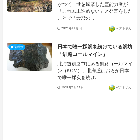
かつて一世を風靡した霊能力者が
「これ以上進めない」と発言をした
ことで「最恐の...
2024年11月5日
ゲストさん
日本で唯一採炭を続けている炭坑
釧路市
「釧路コールマイン」
北海道釧路市にある釧路コールマイ
ン（KCM）、北海道はおろか日本
で唯一採炭を続け...
2023年2月21日
ゲストさん