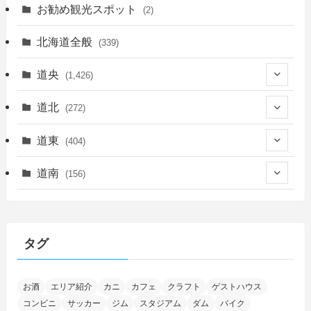
お勧め観光スポット
(2)
北海道全般
(339)
道央
(1,426)
(450)
道北
(272)
(339)
(150)
(55)
道東
(404)
(14)
(27)
(118)
(27)
(198)
(150)
道南
(156)
(46)
(27)
(5)
(706)
(5)
(13)
(26)
(6)
(111)
(12)
(15)
(25)
(29)
(9)
(30)
(25)
(6)
(3)
(4)
(68)
(122)
(2)
(145)
タグ
(11)
(4)
(17)
(12)
(8)
(24)
(4)
(4)
(78)
(2)
(25)
(37)
(6)
(13)
(20)
(7)
(54)
(28)
(5)
お酒
エリア紹介
カニ
カフェ
クラフト
ゲストハウス
(1)
(5)
(5)
(9)
(7)
(1)
(9)
(2)
(96)
コンビニ
サッカー
ジム
スタジアム
ダム
バイク