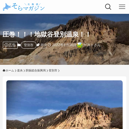
圧巻！！！地獄谷登別温泉！！
広告
2022年9月16日
ゲストさん
宿泊
登別市
ホーム
道央
胆振総合振興局
登別市