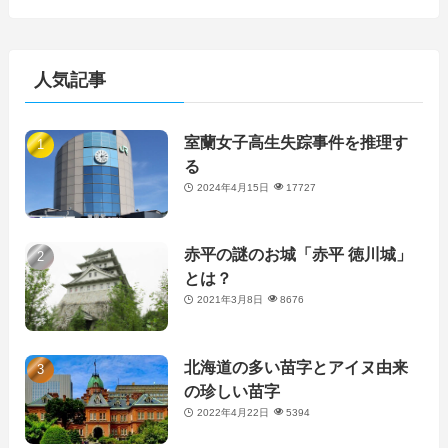
人気記事
室蘭女子高生失踪事件を推理す
る
2024年4月15日
17727
赤平の謎のお城「赤平 徳川城」
とは？
2021年3月8日
8676
北海道の多い苗字とアイヌ由来
の珍しい苗字
2022年4月22日
5394