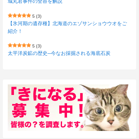
城丸君事件の全容を解説
(4)
(12)
(1)
(1)
5
(3)
(11)
【氷河期の遺存種】北海道のエゾサンショウウオをご
(4)
(3)
紹介！
(3)
(2)
5
(3)
(15)
(1)
太平洋炭鉱の歴史─今なお採掘される海底石炭
(27)
(3)
(157)
(10)
(74)
(2)
(52)
(1)
(3)