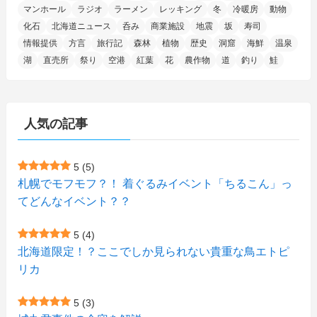
(11)
(7)
(7)
(5)
(4)
(6)
(8)
(35)
(15)
(5)
(31)
(5)
マンホール
ラジオ
ラーメン
レッキング
冬
冷暖房
動物
(1)
(6)
化石
北海道ニュース
呑み
商業施設
地震
坂
寿司
(14)
(10)
(16)
(1)
(5)
(8)
(2)
(7)
(2)
(5)
(7)
(8)
(4)
情報提供
方言
旅行記
森林
植物
歴史
洞窟
海鮮
温泉
湖
直売所
祭り
空港
紅葉
花
農作物
道
釣り
鮭
(2)
(21)
(2)
(4)
(5)
(11)
(1)
(1)
(12)
(5)
(24)
(3)
(15)
(148)
(5)
(1)
(2)
(3)
(5)
(3)
(4)
(10)
(11)
(1)
人気の記事
(1)
(72)
(4)
(1)
(43)
(8)
(12)
(2)
(27)
(9)
(1)
(23)
(5)
(4)
(6)
(4)
5
(5)
札幌でモフモフ？！ 着ぐるみイベント「ちるこん」っ
(2)
(12)
(7)
(1)
(1)
(6)
てどんなイベント？？
(1)
(1)
(2)
(4)
(1)
(7)
5
(4)
(1)
(5)
(1)
北海道限定！？ここでしか見られない貴重な鳥エトピ
(6)
(7)
リカ
(7)
(15)
(8)
(2)
(2)
5
(3)
(9)
(10)
(5)
(3)
(1)