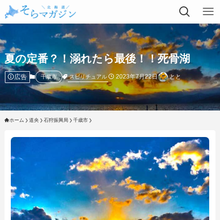
夏の定番？！溺れたら最後！！死骨湖
広告
2023年7月22日
とと
スピリチュアル
千歳市
ホーム
道央
石狩振興局
千歳市