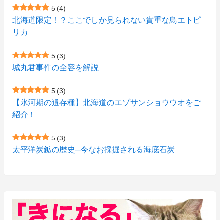
(7)
5
(4)
(1)
(5)
(1)
北海道限定！？ここでしか見られない貴重な鳥エトピ
(6)
(7)
リカ
(7)
(15)
(8)
(2)
(2)
5
(3)
(9)
(10)
(5)
(3)
(1)
城丸君事件の全容を解説
(4)
(12)
(1)
(1)
5
(3)
(11)
【氷河期の遺存種】北海道のエゾサンショウウオをご
(4)
(3)
紹介！
(3)
(2)
5
(3)
(15)
(1)
太平洋炭鉱の歴史─今なお採掘される海底石炭
(27)
(3)
(157)
(10)
(74)
(2)