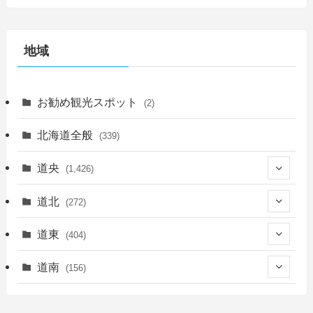
地域
お勧め観光スポット
(2)
北海道全般
(339)
道央
(1,426)
(450)
道北
(272)
(339)
(150)
(55)
道東
(404)
(14)
(27)
(118)
(27)
(198)
(150)
道南
(156)
(46)
(27)
(5)
(706)
(5)
(13)
(26)
(6)
(111)
(12)