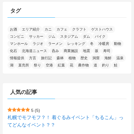
(15)
(25)
(29)
(9)
(30)
(25)
(6)
(3)
(4)
(68)
(122)
(2)
(145)
タグ
(11)
(4)
(17)
(12)
(8)
(24)
(4)
(4)
(78)
(2)
(25)
(37)
(6)
(13)
(20)
(7)
(54)
(28)
(5)
お酒
エリア紹介
カニ
カフェ
クラフト
ゲストハウス
(1)
(5)
(5)
(9)
(7)
(1)
(9)
(2)
(96)
コンビニ
サッカー
ジム
スタジアム
ダム
バイク
(11)
(7)
(7)
(5)
(4)
(6)
(8)
(35)
(15)
(5)
(31)
(5)
マンホール
ラジオ
ラーメン
レッキング
冬
冷暖房
動物
(1)
(6)
化石
北海道ニュース
呑み
商業施設
地震
坂
寿司
(14)
(10)
(16)
(1)
(5)
(8)
(2)
(7)
(2)
(5)
(7)
(8)
(4)
情報提供
方言
旅行記
森林
植物
歴史
洞窟
海鮮
温泉
湖
直売所
祭り
空港
紅葉
花
農作物
道
釣り
鮭
(2)
(21)
(2)
(4)
(5)
(11)
(1)
(1)
(12)
(5)
(24)
(3)
(15)
(148)
(5)
(1)
(2)
(3)
(5)
(3)
(4)
(10)
(11)
(1)
人気の記事
(1)
(72)
(4)
(1)
(43)
(8)
(12)
(2)
(27)
(9)
(1)
(23)
(5)
(4)
(6)
(4)
5
(5)
札幌でモフモフ？！ 着ぐるみイベント「ちるこん」っ
(2)
(12)
(7)
(1)
(1)
(6)
てどんなイベント？？
(1)
(1)
(2)
(4)
(1)