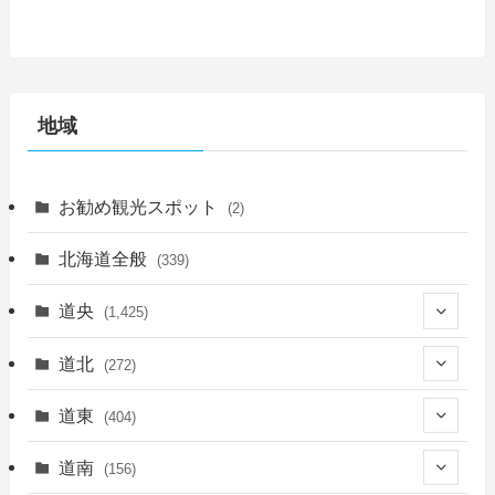
地域
お勧め観光スポット
(2)
北海道全般
(339)
道央
(1,425)
(450)
道北
(272)
(339)
(150)
(55)
道東
(404)
(14)
(27)
(118)
(27)
(198)
(150)
道南
(156)