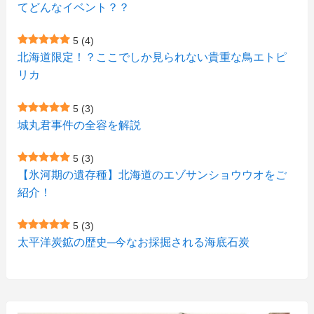
てどんなイベント？？
(1)
(1)
(2)
(4)
(1)
(7)
5
(4)
(1)
(5)
(1)
北海道限定！？ここでしか見られない貴重な鳥エトピ
(6)
(7)
リカ
(7)
(15)
(8)
(2)
(2)
5
(3)
(9)
(10)
(5)
(3)
(1)
城丸君事件の全容を解説
(4)
(11)
(1)
(1)
5
(3)
(11)
【氷河期の遺存種】北海道のエゾサンショウウオをご
(4)
(3)
紹介！
(3)
(2)
5
(3)
(15)
(1)
太平洋炭鉱の歴史─今なお採掘される海底石炭
(27)
(3)
(157)
(10)