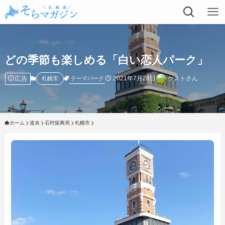
どの季節も楽しめる「白い恋人パーク」
広告
2021年7月28日
ゲストさん
テーマパーク
札幌市
ホーム
道央
石狩振興局
札幌市