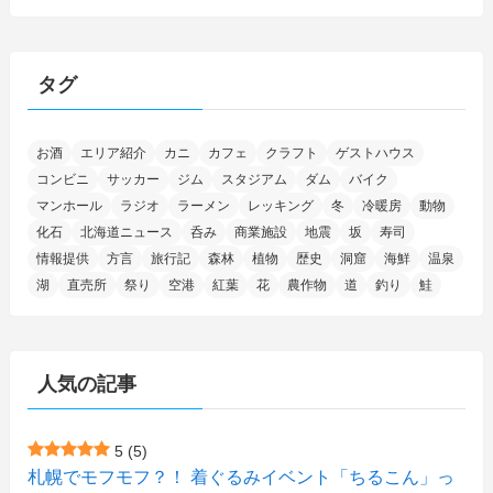
(46)
(27)
(5)
(705)
(5)
(13)
(26)
(6)
(111)
(12)
(15)
(25)
(29)
(9)
(30)
(25)
(6)
(3)
(4)
(68)
(122)
(2)
(145)
タグ
(11)
(4)
(17)
(12)
(8)
(24)
(4)
(4)
(78)
(2)
(25)
(37)
(6)
(13)
(20)
(7)
(54)
(28)
(5)
お酒
エリア紹介
カニ
カフェ
クラフト
ゲストハウス
(1)
(5)
(5)
(9)
(7)
(1)
(9)
(2)
(96)
コンビニ
サッカー
ジム
スタジアム
ダム
バイク
(11)
(7)
(7)
(5)
(4)
(6)
(8)
(35)
(15)
(5)
(31)
(5)
マンホール
ラジオ
ラーメン
レッキング
冬
冷暖房
動物
(1)
(6)
化石
北海道ニュース
呑み
商業施設
地震
坂
寿司
(14)
(10)
(16)
(1)
(5)
(8)
(2)
(7)
(2)
(5)
(7)
(8)
(4)
情報提供
方言
旅行記
森林
植物
歴史
洞窟
海鮮
温泉
湖
直売所
祭り
空港
紅葉
花
農作物
道
釣り
鮭
(2)
(21)
(2)
(4)
(5)
(11)
(1)
(1)
(12)
(5)
(24)
(3)
(15)
(148)
(5)
(1)
(2)
(3)
(5)
(3)
(4)
(10)
(11)
(1)
人気の記事
(1)
(72)
(4)
(1)
(43)
(8)
(12)
(2)
(27)
(9)
(1)
(23)
(5)
(4)
(6)
(4)
5
(5)
札幌でモフモフ？！ 着ぐるみイベント「ちるこん」っ
(2)
(12)
(7)
(1)
(1)
(6)