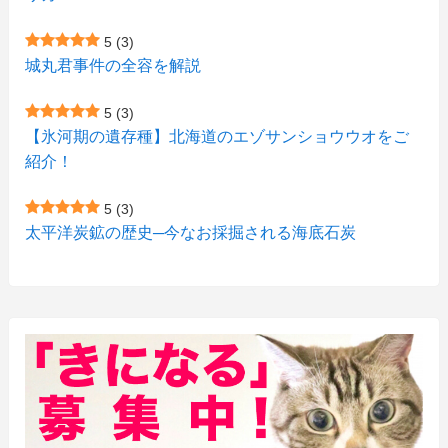
(7)
(15)
(8)
(2)
(2)
5
(3)
(9)
(10)
(5)
(3)
(1)
城丸君事件の全容を解説
(4)
(12)
(1)
(1)
5
(3)
(11)
【氷河期の遺存種】北海道のエゾサンショウウオをご
(4)
(3)
紹介！
(3)
(2)
5
(3)
(15)
(1)
太平洋炭鉱の歴史─今なお採掘される海底石炭
(27)
(3)
(157)
(10)
(74)
(2)
(52)
(1)
(3)