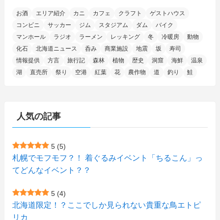
(20)
(7)
(54)
(28)
(5)
お酒
エリア紹介
カニ
カフェ
クラフト
ゲストハウス
(1)
(5)
(5)
(9)
(7)
(1)
(9)
(2)
(96)
コンビニ
サッカー
ジム
スタジアム
ダム
バイク
(11)
(7)
(7)
(5)
(4)
(6)
(8)
(35)
(15)
(5)
(31)
(5)
マンホール
ラジオ
ラーメン
レッキング
冬
冷暖房
動物
(1)
(6)
化石
北海道ニュース
呑み
商業施設
地震
坂
寿司
(14)
(10)
(16)
(1)
(5)
(8)
(2)
(7)
(2)
(5)
(7)
(8)
(4)
情報提供
方言
旅行記
森林
植物
歴史
洞窟
海鮮
温泉
湖
直売所
祭り
空港
紅葉
花
農作物
道
釣り
鮭
(2)
(21)
(2)
(4)
(5)
(11)
(1)
(1)
(12)
(5)
(24)
(3)
(15)
(148)
(5)
(1)
(2)
(3)
(5)
(3)
(4)
(10)
(11)
(1)
人気の記事
(1)
(72)
(4)
(1)
(43)
(8)
(12)
(2)
(27)
(9)
(1)
(23)
(5)
(4)
(6)
(4)
5
(5)
札幌でモフモフ？！ 着ぐるみイベント「ちるこん」っ
(2)
(12)
(7)
(1)
(1)
(6)
てどんなイベント？？
(1)
(1)
(2)
(4)
(1)
(7)
5
(4)
(1)
(5)
(1)
北海道限定！？ここでしか見られない貴重な鳥エトピ
(6)
(7)
リカ