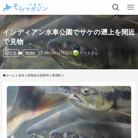
インディアン水車公園でサケの遡上を間近
で見物
広告
2022年12月20日
ゲストさん
豊浦町
ホーム
道央
胆振総合振興局
豊浦町