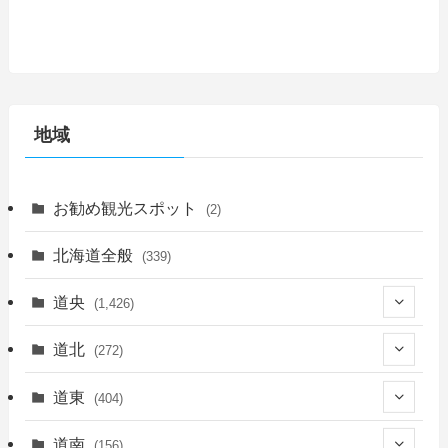
地域
お勧め観光スポット
(2)
北海道全般
(339)
道央
(1,426)
(450)
道北
(272)
(339)
(150)
(55)
道東
(404)
(14)
(27)
(118)
(27)
(198)
(150)
道南
(156)