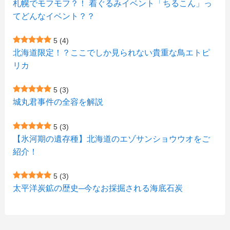
札幌でモフモフ？！ 着ぐるみイベント「ちるこん」っ
(2)
(12)
(7)
(1)
(1)
(6)
てどんなイベント？？
(1)
(1)
(2)
(4)
(1)
(7)
5
(4)
(1)
(5)
(1)
北海道限定！？ここでしか見られない貴重な鳥エトピ
(6)
(7)
リカ
(7)
(15)
(8)
(2)
(2)
5
(3)
(9)
(10)
(5)
(3)
(1)
城丸君事件の全容を解説
(4)
(12)
(1)
(1)
5
(3)
(11)
【氷河期の遺存種】北海道のエゾサンショウウオをご
(4)
(3)
紹介！
(3)
(2)
5
(3)
(15)
(1)
太平洋炭鉱の歴史─今なお採掘される海底石炭
(27)
(3)
(157)
(10)