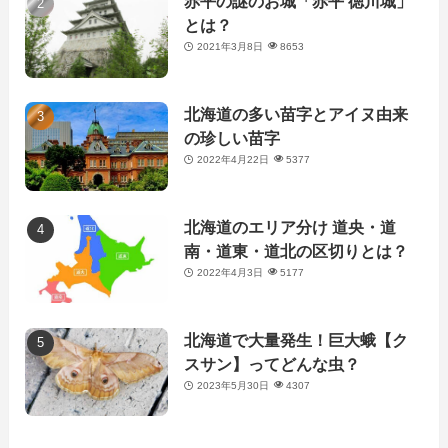
赤平の謎のお城「赤平 徳川城」
とは？
2021年3月8日
8653
北海道の多い苗字とアイヌ由来
の珍しい苗字
2022年4月22日
5377
北海道のエリア分け 道央・道
南・道東・道北の区切りとは？
2022年4月3日
5177
北海道で大量発生！巨大蛾【ク
スサン】ってどんな虫？
2023年5月30日
4307