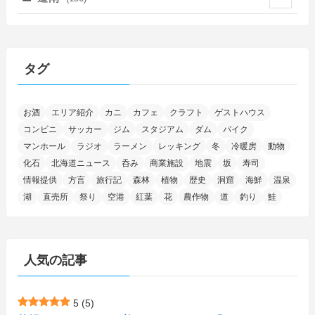
(46)
(27)
(5)
(706)
(5)
(13)
(26)
(6)
(111)
(12)
(15)
(25)
(29)
(9)
(30)
(25)
(6)
(3)
(4)
(68)
(122)
(2)
(145)
タグ
(11)
(4)
(17)
(12)
(8)
(24)
(4)
(4)
(78)
(2)
(25)
(37)
(6)
(13)
(20)
(7)
(54)
(28)
(5)
お酒
エリア紹介
カニ
カフェ
クラフト
ゲストハウス
(1)
(5)
(5)
(9)
(7)
(1)
(9)
(2)
(96)
コンビニ
サッカー
ジム
スタジアム
ダム
バイク
(11)
(7)
(7)
(5)
(4)
(6)
(8)
(35)
(15)
(5)
(31)
(5)
マンホール
ラジオ
ラーメン
レッキング
冬
冷暖房
動物
(1)
(6)
化石
北海道ニュース
呑み
商業施設
地震
坂
寿司
(14)
(10)
(16)
(1)
(5)
(8)
(2)
(7)
(2)
(5)
(7)
(8)
(4)
情報提供
方言
旅行記
森林
植物
歴史
洞窟
海鮮
温泉
湖
直売所
祭り
空港
紅葉
花
農作物
道
釣り
鮭
(2)
(21)
(2)
(4)
(5)
(11)
(1)
(1)
(12)
(5)
(24)
(3)
(15)
(148)
(5)
(1)
(2)
(3)
(5)
(3)
(4)
(10)
(11)
(1)
人気の記事
(1)
(72)
(4)
(1)
(43)
(8)
(12)
(2)
(27)
(9)
(1)
(23)
(5)
(4)
(6)
(4)
5
(5)