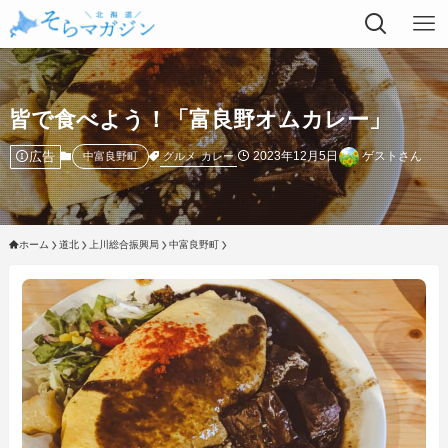
皆で食べよう！「富良野オムカレー」
広告
2023年12月5日
ゲストさん
グルメ
カレー
中富良野町
ホーム
道北
上川総合振興局
中富良野町