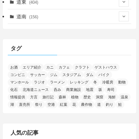
(55)
道東
(404)
(14)
(27)
(118)
(27)
(198)
(150)
道南
(156)
(46)
(27)
(5)
(706)
(5)
(13)
(26)
(6)
(111)
(12)
(15)
(25)
(29)
(9)
(30)
(25)
(6)
(3)
(4)
(68)
(122)
(2)
(145)
タグ
(11)
(4)
(17)
(12)
(8)
(24)
(4)
(4)
(78)
(2)
(25)
(37)
(6)
(13)
(20)
(7)
(54)
(28)
(5)
お酒
エリア紹介
カニ
カフェ
クラフト
ゲストハウス
(1)
(5)
(5)
(9)
(7)
(1)
(9)
(2)
(96)
コンビニ
サッカー
ジム
スタジアム
ダム
バイク
(11)
(7)
(7)
(5)
(4)
(6)
(8)
(35)
(15)
(5)
(31)
(5)
マンホール
ラジオ
ラーメン
レッキング
冬
冷暖房
動物
(1)
(6)
化石
北海道ニュース
呑み
商業施設
地震
坂
寿司
(14)
(10)
(16)
(1)
(5)
(8)
(2)
(7)
(2)
(5)
(7)
(8)
(4)
情報提供
方言
旅行記
森林
植物
歴史
洞窟
海鮮
温泉
湖
直売所
祭り
空港
紅葉
花
農作物
道
釣り
鮭
(2)
(21)
(2)
(4)
(5)
(11)
(1)
(1)
(12)
(5)
(24)
(3)
(15)
(148)
(5)
(1)
(2)
(3)
(5)
(3)
(4)
(10)
(11)
(1)
人気の記事
(1)
(72)
(4)
(1)
(43)
(8)
(12)
(2)
(27)
(9)