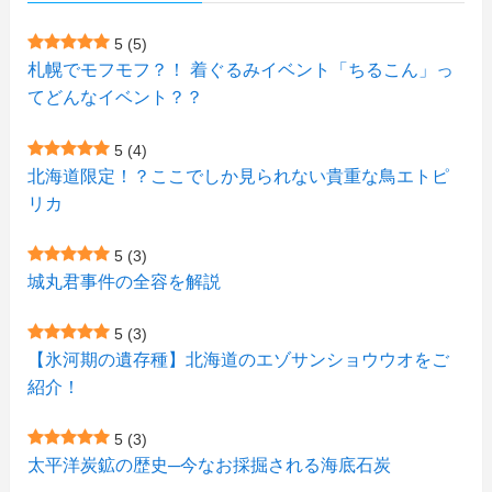
(1)
(23)
(5)
(4)
(6)
(4)
5
(5)
札幌でモフモフ？！ 着ぐるみイベント「ちるこん」っ
(2)
(12)
(7)
(1)
(1)
(6)
てどんなイベント？？
(1)
(1)
(2)
(4)
(1)
(7)
5
(4)
(1)
(5)
(1)
北海道限定！？ここでしか見られない貴重な鳥エトピ
(6)
(7)
リカ
(7)
(15)
(8)
(2)
(2)
5
(3)
(9)
(10)
(5)
(3)
(1)
城丸君事件の全容を解説
(4)
(12)
(1)
(1)
5
(3)
(11)
【氷河期の遺存種】北海道のエゾサンショウウオをご
(4)
(3)
紹介！
(3)
(2)
5
(3)
(15)
(1)
太平洋炭鉱の歴史─今なお採掘される海底石炭