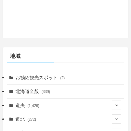
地域
お勧め観光スポット
(2)
北海道全般
(339)
道央
(1,426)
(450)
道北
(272)
(339)
(150)