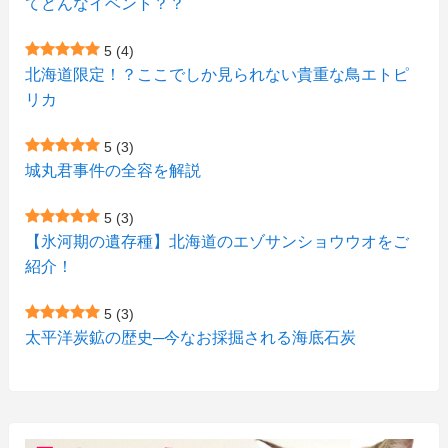
てどんなイベント？？
(1)
(1)
(2)
(4)
(1)
(7)
5
(4)
(1)
(5)
(1)
北海道限定！？ここでしか見られない貴重な鳥エトピ
(6)
(7)
リカ
(7)
(15)
(8)
(2)
(2)
5
(3)
(9)
(10)
(5)
(3)
(1)
城丸君事件の全容を解説
(4)
(11)
(1)
(1)
5
(3)
(11)
【氷河期の遺存種】北海道のエゾサンショウウオをご
(4)
(3)
紹介！
(3)
(2)
5
(3)
(15)
(1)
太平洋炭鉱の歴史─今なお採掘される海底石炭
(27)
(3)
(157)
(10)