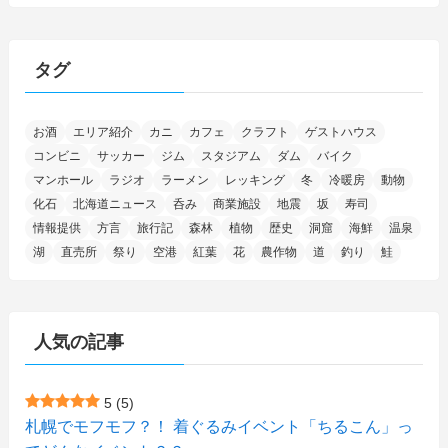
(5)
(13)
(26)
(6)
(111)
(12)
(15)
(25)
(29)
(9)
(30)
(25)
(6)
(3)
(4)
(68)
(122)
(2)
(145)
タグ
(11)
(4)
(17)
(12)
(8)
(24)
(4)
(4)
(78)
(2)
(25)
(37)
(6)
(13)
(20)
(7)
(54)
(28)
(5)
お酒
エリア紹介
カニ
カフェ
クラフト
ゲストハウス
(1)
(5)
(5)
(9)
(7)
(1)
(9)
(2)
(96)
コンビニ
サッカー
ジム
スタジアム
ダム
バイク
(11)
(7)
(7)
(5)
(4)
(6)
(8)
(35)
(15)
(5)
(31)
(5)
マンホール
ラジオ
ラーメン
レッキング
冬
冷暖房
動物
(1)
(6)
化石
北海道ニュース
呑み
商業施設
地震
坂
寿司
(13)
(10)
(16)
(1)
(5)
(8)
(2)
(7)
(2)
(5)
(7)
(8)
(4)
情報提供
方言
旅行記
森林
植物
歴史
洞窟
海鮮
温泉
湖
直売所
祭り
空港
紅葉
花
農作物
道
釣り
鮭
(2)
(21)
(2)
(4)
(5)
(11)
(1)
(1)
(12)
(5)
(24)
(3)
(15)
(148)
(5)
(1)
(2)
(3)
(5)
(3)
(4)
(10)
(11)
(1)
人気の記事
(1)
(72)
(4)
(1)
(43)
(8)
(12)
(2)
(27)
(9)
(1)
(23)
(5)
(4)
(6)
(4)
5
(5)
札幌でモフモフ？！ 着ぐるみイベント「ちるこん」っ
(2)
(12)
(7)
(1)
(1)
(6)