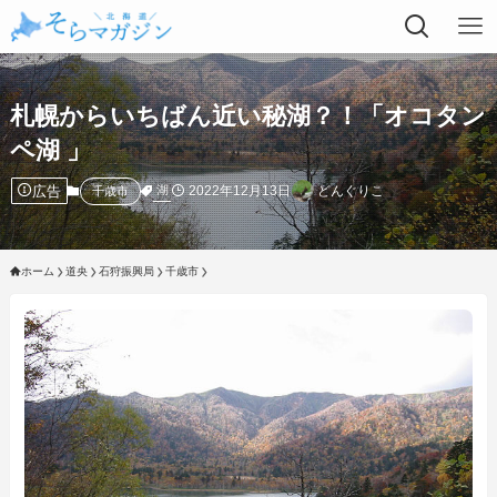
札幌からいちばん近い秘湖？！「オコタン
ペ湖 」
広告
2022年12月13日
どんぐりこ
湖
千歳市
ホーム
道央
石狩振興局
千歳市