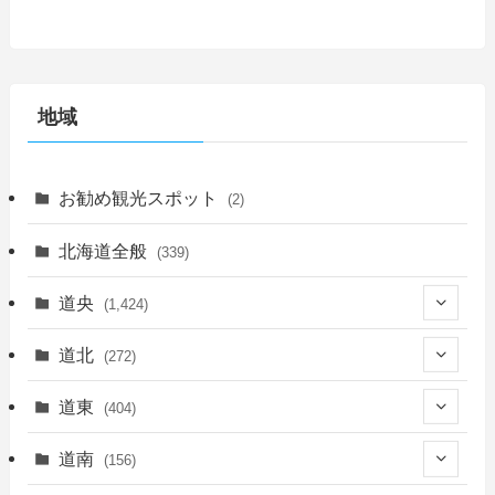
地域
お勧め観光スポット
(2)
北海道全般
(339)
道央
(1,424)
(450)
道北
(272)
(339)
(149)
(55)
道東
(404)
(14)
(27)
(118)
(27)
(198)
(150)
道南
(156)
(46)
(27)
(5)
(705)