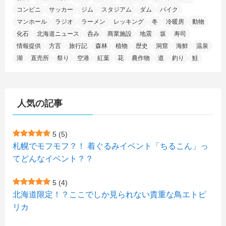
(9)
(7)
(1)
(9)
(2)
(96)
コンビニ
サッカー
ジム
スタジアム
ダム
バイク
(11)
(7)
(7)
(5)
(4)
(6)
(8)
(35)
(15)
(5)
(31)
(5)
マンホール
ラジオ
ラーメン
レッキング
冬
冷暖房
動物
(1)
(6)
化石
北海道ニュース
呑み
商業施設
地震
坂
寿司
(14)
(10)
(16)
(1)
(5)
(8)
(2)
(7)
(2)
(5)
(7)
(8)
(4)
情報提供
方言
旅行記
森林
植物
歴史
洞窟
海鮮
温泉
湖
直売所
祭り
空港
紅葉
花
農作物
道
釣り
鮭
(2)
(21)
(2)
(4)
(5)
(11)
(1)
(1)
(12)
(5)
(24)
(3)
(15)
(148)
(5)
(1)
(2)
(3)
(5)
(3)
(4)
(10)
(11)
(1)
人気の記事
(1)
(72)
(4)
(1)
(43)
(8)
(12)
(2)
(27)
(9)
(1)
(23)
(5)
(4)
(6)
(4)
5
(5)
札幌でモフモフ？！ 着ぐるみイベント「ちるこん」っ
(2)
(12)
(7)
(1)
(1)
(6)
てどんなイベント？？
(1)
(1)
(2)
(4)
(1)
(7)
5
(4)
(1)
(5)
(1)
北海道限定！？ここでしか見られない貴重な鳥エトピ
(6)
(7)
リカ
(7)
(15)
(8)
(2)
(2)