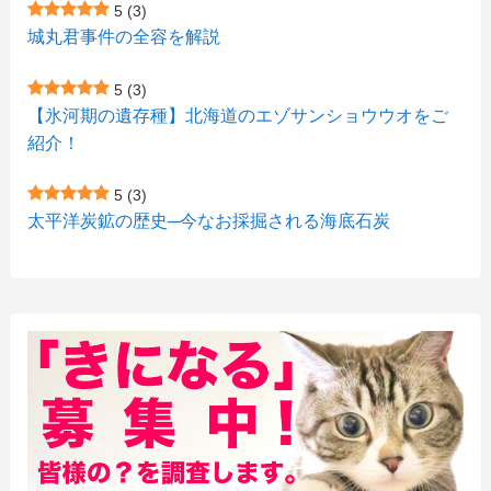
5
(3)
(9)
(10)
(5)
(3)
(1)
城丸君事件の全容を解説
(4)
(12)
(1)
(1)
5
(3)
(11)
【氷河期の遺存種】北海道のエゾサンショウウオをご
(4)
(3)
紹介！
(3)
(2)
5
(3)
(15)
(1)
太平洋炭鉱の歴史─今なお採掘される海底石炭
(27)
(3)
(157)
(10)
(74)
(2)
(52)
(1)
(3)