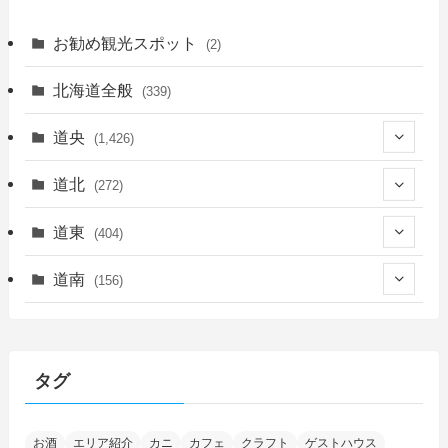
お勧め観光スポット
(2)
北海道全般
(339)
道央
(1,426)
(450)
道北
(272)
(339)
(150)
(55)
道東
(404)
(14)
(27)
(118)
(27)
(198)
(150)
道南
(156)
(46)
(27)
(5)
(706)
(5)
(13)
(26)
(6)
(111)
(12)
(15)
(25)
(29)
(9)
(30)
(25)
(6)
(3)
(4)
(68)
(122)
(2)
(145)
タグ
(11)
(4)
(17)
(12)
(8)
(24)
(4)
(4)
(78)
(2)
(25)
(37)
(6)
(13)
(20)
(7)
(54)
(28)
(5)
お酒
エリア紹介
カニ
カフェ
クラフト
ゲストハウス
(1)
(5)
(5)