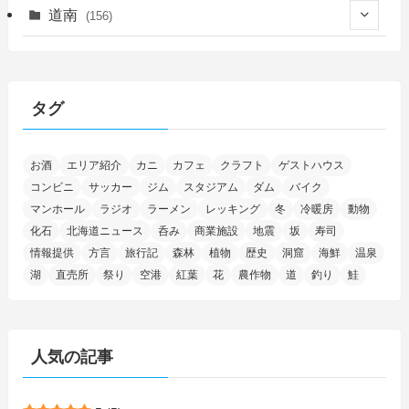
(14)
(27)
(118)
(27)
(198)
(150)
道南
(156)
(46)
(27)
(5)
(705)
(5)
(13)
(26)
(6)
(111)
(12)
(15)
(25)
(29)
(9)
(30)
(25)
(6)
(3)
(4)
(68)
(122)
(2)
(145)
タグ
(11)
(4)
(17)
(12)
(8)
(24)
(4)
(4)
(78)
(2)
(25)
(37)
(6)
(13)
(20)
(7)
(54)
(28)
(5)
お酒
エリア紹介
カニ
カフェ
クラフト
ゲストハウス
(1)
(5)
(5)
(9)
(7)
(1)
(9)
(2)
(96)
コンビニ
サッカー
ジム
スタジアム
ダム
バイク
(11)
(7)
(7)
(5)
(4)
(6)
(8)
(35)
(15)
(5)
(31)
(5)
マンホール
ラジオ
ラーメン
レッキング
冬
冷暖房
動物
(1)
(6)
化石
北海道ニュース
呑み
商業施設
地震
坂
寿司
(14)
(10)
(16)
(1)
(5)
(8)
(2)
(7)
(2)
(5)
(7)
(8)
(4)
情報提供
方言
旅行記
森林
植物
歴史
洞窟
海鮮
温泉
湖
直売所
祭り
空港
紅葉
花
農作物
道
釣り
鮭
(2)
(21)
(2)
(4)
(5)
(11)
(1)
(1)
(12)
(5)
(24)
(3)
(15)
(148)
(5)
(1)
(2)
(3)
(5)
(3)
(4)
(10)
(11)
(1)
人気の記事
(1)
(72)
(4)
(1)
(43)
(8)
(12)
(2)
(27)
(9)
(1)
(23)
(5)
(4)
(6)
(4)