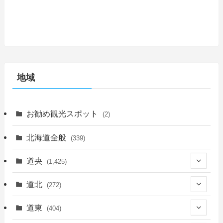
地域
お勧め観光スポット
(2)
北海道全般
(339)
道央
(1,425)
(450)
道北
(272)
(339)
(150)
(55)
道東
(404)