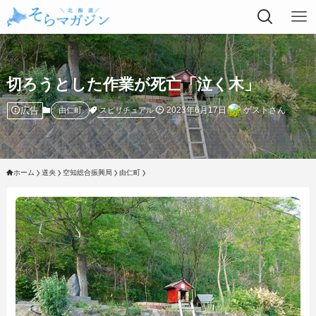
切ろうとした作業が死亡「泣く木」
広告
2023年6月17日
ゲストさん
スピリチュアル
由仁町
ホーム
道央
空知総合振興局
由仁町