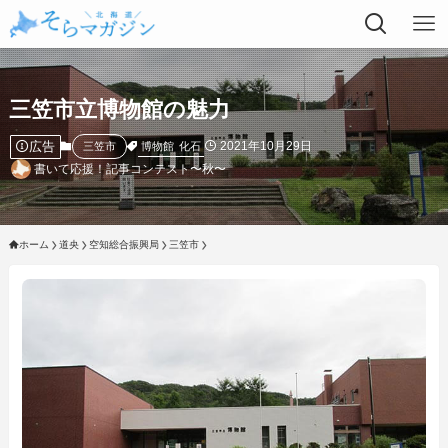
三笠市立博物館の魅力
広告
2021年10月29日
博物館
化石
三笠市
書いて応援！記事コンテスト〜秋〜
ホーム
道央
空知総合振興局
三笠市