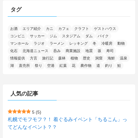
(15)
(25)
(29)
(9)
(30)
(25)
(6)
(3)
(4)
(68)
(122)
(2)
(145)
タグ
(11)
(4)
(17)
(12)
(8)
(24)
(4)
(4)
(78)
(2)
(25)
(37)
(6)
(13)
(20)
(7)
(54)
(28)
(5)
お酒
エリア紹介
カニ
カフェ
クラフト
ゲストハウス
(1)
(5)
(5)
(9)
(7)
(1)
(9)
(2)
(96)
コンビニ
サッカー
ジム
スタジアム
ダム
バイク
(11)
(7)
(7)
(5)
(4)
(6)
(8)
(35)
(15)
(5)
(31)
(5)
マンホール
ラジオ
ラーメン
レッキング
冬
冷暖房
動物
(1)
(6)
化石
北海道ニュース
呑み
商業施設
地震
坂
寿司
(14)
(10)
(16)
(1)
(5)
(8)
(2)
(7)
(2)
(5)
(7)
(8)
(4)
情報提供
方言
旅行記
森林
植物
歴史
洞窟
海鮮
温泉
湖
直売所
祭り
空港
紅葉
花
農作物
道
釣り
鮭
(2)
(21)
(2)
(4)
(5)
(11)
(1)
(1)
(12)
(5)
(24)
(3)
(15)
(148)
(5)
(1)
(2)
(3)
(5)
(3)
(4)
(10)
(11)
(1)
人気の記事
(1)
(72)
(4)
(1)
(43)
(8)
(12)
(2)
(27)
(9)
(1)
(23)
(5)
(4)
(6)
(4)
5
(5)
札幌でモフモフ？！ 着ぐるみイベント「ちるこん」っ
(2)
(12)
(7)
(1)
(1)
(6)
てどんなイベント？？
(1)
(1)
(2)
(4)
(1)
(7)