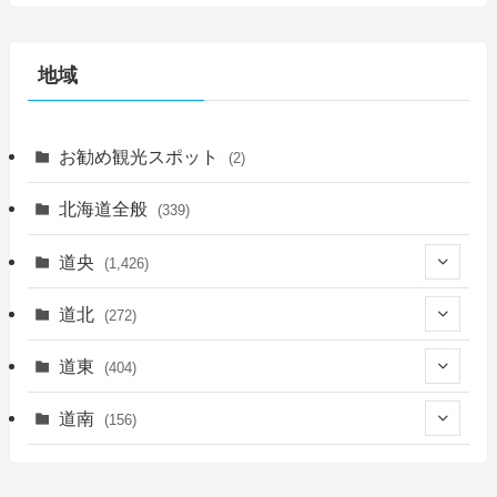
地域
お勧め観光スポット
(2)
北海道全般
(339)
道央
(1,426)
(450)
道北
(272)
(339)
(150)
(55)
道東
(404)
(14)
(27)
(118)
(27)
(198)
(150)
道南
(156)
(46)
(27)
(5)
(706)
(5)
(13)
(26)
(6)
(111)
(12)