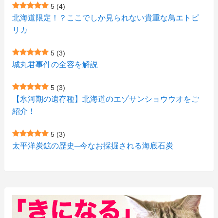
5
(4)
(1)
(5)
(1)
北海道限定！？ここでしか見られない貴重な鳥エトピ
(6)
(7)
リカ
(7)
(15)
(8)
(2)
(2)
5
(3)
(9)
(10)
(5)
(3)
(1)
城丸君事件の全容を解説
(4)
(12)
(1)
(1)
5
(3)
(11)
【氷河期の遺存種】北海道のエゾサンショウウオをご
(4)
(3)
紹介！
(3)
(2)
5
(3)
(15)
(1)
太平洋炭鉱の歴史─今なお採掘される海底石炭
(27)
(3)
(157)
(10)
(74)
(2)