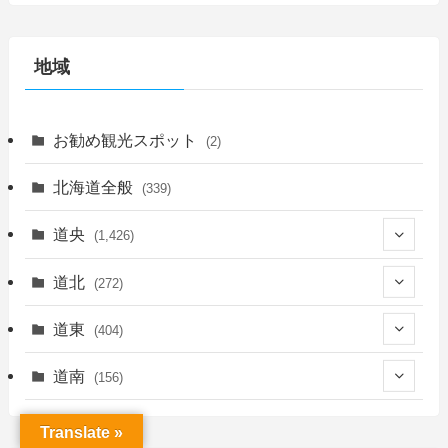
地域
お勧め観光スポット
(2)
北海道全般
(339)
道央
(1,426)
(450)
道北
(272)
(339)
(150)
(55)
道東
(404)
(14)
(27)
(118)
(27)
(198)
(150)
道南
(156)
(46)
(27)
(5)
(706)
(5)
(13)
(26)
(6)
(111)
(12)
Translate »