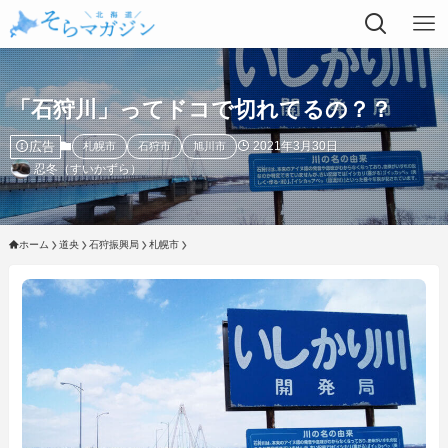
「石狩川」ってドコで切れてるの？？
広告
2021年3月30日
札幌市
石狩市
旭川市
忍冬（すいかずら）
ホーム
道央
石狩振興局
札幌市