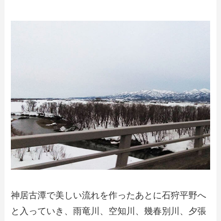
神居古潭で美しい流れを作ったあとに石狩平野へ
と入っていき、雨竜川、空知川、幾春別川、夕張