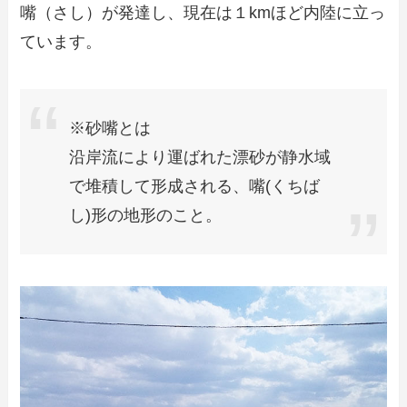
嘴（さし）が発達し、現在は１kmほど内陸に立っ
ています。
※砂嘴とは
沿岸流により運ばれた漂砂が静水域
で堆積して形成される、嘴(くちば
し)形の地形のこと。