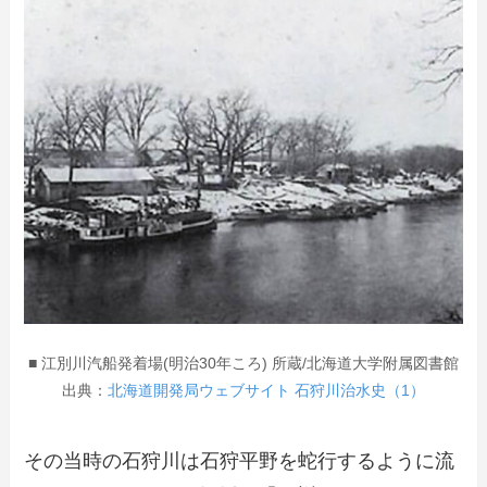
■ 江別川汽船発着場(明治30年ころ) 所蔵/北海道大学附属図書館
出典：
北海道開発局ウェブサイト 石狩川治水史（1）
その当時の石狩川は石狩平野を蛇行するように流