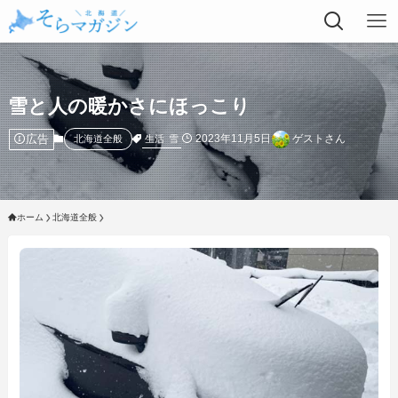
雪と人の暖かさにほっこり
広告
2023年11月5日
ゲストさん
生活
雪
北海道全般
ホーム
北海道全般