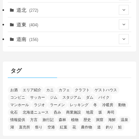
(450)
道北
(272)
(339)
(150)
(55)
道東
(404)
(14)
(27)
(118)
(27)
(198)
(150)
道南
(156)
(46)
(27)
(5)
(706)
(5)
(13)
(26)
(6)
(111)
(12)
(15)
(25)
(29)
(9)
(30)
(25)
(6)
(3)
(4)
(68)
(122)
(2)
(145)
タグ
(11)
(4)
(17)
(12)
(8)
(24)
(4)
(4)
(78)
(2)
(25)
(37)
(6)
(13)
(20)
(7)
(54)
(28)
(5)
お酒
エリア紹介
カニ
カフェ
クラフト
ゲストハウス
(1)
(5)
(5)
(9)
(7)
(1)
(9)
(2)
(96)
コンビニ
サッカー
ジム
スタジアム
ダム
バイク
(11)
(7)
(7)
(5)
(4)
(6)
(8)
(35)
(15)
(5)
(31)
(5)
マンホール
ラジオ
ラーメン
レッキング
冬
冷暖房
動物
(1)
(6)
化石
北海道ニュース
呑み
商業施設
地震
坂
寿司
(14)
(10)
(16)
(1)
(5)
(8)
(2)
(7)
(2)
(5)
(7)
(8)
(4)
情報提供
方言
旅行記
森林
植物
歴史
洞窟
海鮮
温泉
湖
直売所
祭り
空港
紅葉
花
農作物
道
釣り
鮭
(2)
(21)
(2)
(4)
(5)
(11)
(1)
(1)
(12)
(5)
(24)
(3)