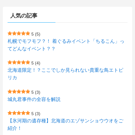
(15)
(148)
(5)
(1)
(2)
(3)
(5)
(3)
(4)
(10)
(11)
(1)
人気の記事
(1)
(72)
(4)
(1)
(43)
(8)
(12)
(2)
(27)
(9)
(1)
(23)
(5)
(4)
(6)
(4)
5
(5)
札幌でモフモフ？！ 着ぐるみイベント「ちるこん」っ
(2)
(12)
(7)
(1)
(1)
(6)
てどんなイベント？？
(1)
(1)
(2)
(4)
(1)
(7)
5
(4)
(1)
(5)
(1)
北海道限定！？ここでしか見られない貴重な鳥エトピ
(6)
(7)
リカ
(7)
(15)
(8)
(2)
(2)
5
(3)
(9)
(10)
(5)
(3)
(1)
城丸君事件の全容を解説
(4)
(12)
(1)
(1)
5
(3)
(11)
【氷河期の遺存種】北海道のエゾサンショウウオをご
(4)
(3)
紹介！
(3)
(2)