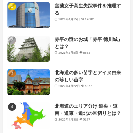
室蘭女子高生失踪事件を推理す
る
2024年4月15日
17682
赤平の謎のお城「赤平 徳川城」
とは？
2021年3月8日
8653
北海道の多い苗字とアイヌ由来
の珍しい苗字
2022年4月22日
5377
北海道のエリア分け 道央・道
南・道東・道北の区切りとは？
2022年4月3日
5177