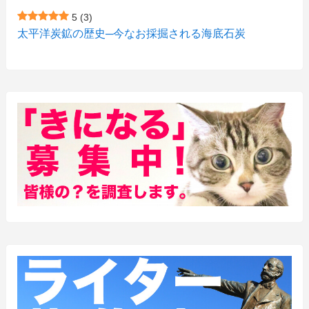
5
(3)
(15)
(1)
太平洋炭鉱の歴史─今なお採掘される海底石炭
(27)
(3)
(157)
(10)
(74)
(2)
(52)
(1)
(3)