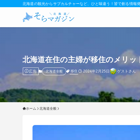
北海道の観光からサブカルチャーなど、ひと味違う！皆で創る情報
北海道在住の主婦が移住のメリッ
広告
2024年2月25日
ゲストさん
移住
北海道全般
ホーム
北海道全般