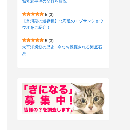
城丸君事件の全容を解説
(27)
(3)
5
(3)
(157)
(10)
【氷河期の遺存種】北海道のエゾサンショウ
ウオをご紹介！
(74)
(2)
(52)
(1)
5
(3)
太平洋炭鉱の歴史─今なお採掘される海底石
(3)
炭