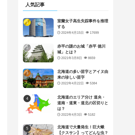
人気記事
室蘭女子高生失踪事件を推理
する
2024年4月15日
17699
赤平の謎のお城「赤平 徳川
城」とは？
2021年3月8日
8659
北海道の多い苗字とアイヌ由
来の珍しい苗字
2022年4月22日
5384
北海道のエリア分け 道央・
道南・道東・道北の区切りと
は？
2022年4月3日
5182
北海道で大量発生！巨大蛾
【クスサン】ってどんな虫？