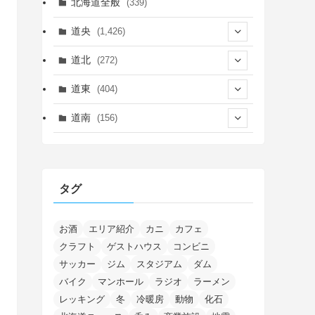
北海道全般
(339)
道央
(1,426)
(450)
道北
(272)
(339)
(150)
(55)
道東
(404)
(14)
(27)
(118)
(27)
(198)
(150)
道南
(156)
(46)
(27)
(5)
(706)
(5)
(13)
(26)
(6)
(111)
(12)
(15)
(25)
(29)
(9)
(30)
(25)
(6)
(3)
(4)
(68)
(122)
(2)
(145)
タグ
(11)
(4)
(17)
(12)
(8)
(24)
(4)
(4)
(78)
(2)
(25)
(37)
(6)
(13)
(20)
(7)
(54)
(28)
(5)
(1)
(5)
(5)
(9)
(7)
(1)
(9)
(2)
(96)
お酒
エリア紹介
カニ
カフェ
(11)
(7)
(7)
(5)
(4)
クラフト
ゲストハウス
コンビニ
(6)
(8)
(35)
(15)
(5)
(31)
(5)
(1)
(6)
サッカー
ジム
スタジアム
ダム
(14)
(10)
(16)
(1)
(5)
(8)
(2)
(7)
(2)
(5)
(7)
(8)
(4)
バイク
マンホール
ラジオ
ラーメン
(2)
(21)
(2)
(4)
レッキング
冬
冷暖房
動物
化石
(5)
(11)
(1)
(1)
(12)
(5)
(24)
(3)