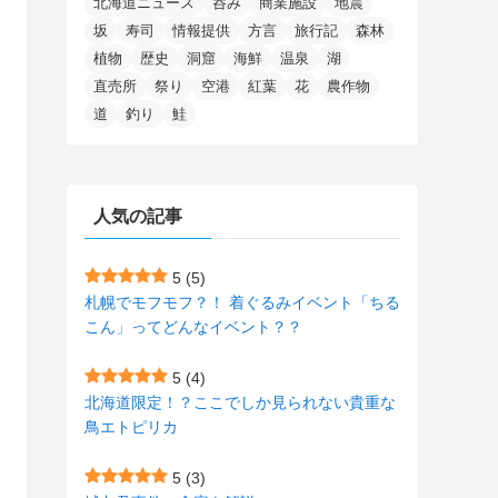
北海道ニュース
呑み
商業施設
地震
(15)
(148)
(5)
(1)
(2)
(3)
(5)
(3)
(4)
(10)
(11)
(1)
坂
寿司
情報提供
方言
旅行記
森林
植物
歴史
洞窟
海鮮
温泉
湖
(1)
(72)
(4)
(1)
(43)
(8)
(12)
(2)
(27)
(9)
直売所
祭り
空港
紅葉
花
農作物
(1)
(23)
(5)
(4)
(6)
(4)
道
釣り
鮭
(2)
(12)
(7)
(1)
(1)
(6)
(1)
(1)
(2)
(4)
(1)
(7)
人気の記事
(1)
(5)
(1)
(6)
(7)
(7)
(15)
(8)
(2)
(2)
5
(5)
札幌でモフモフ？！ 着ぐるみイベント「ちる
(9)
(10)
(5)
(3)
(1)
こん」ってどんなイベント？？
(4)
(12)
(1)
(1)
5
(4)
(11)
(4)
北海道限定！？ここでしか見られない貴重な
(3)
鳥エトピリカ
(3)
(2)
5
(3)
(15)
(1)