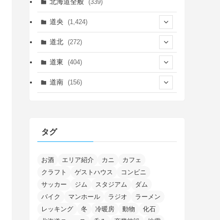
北海道全般
(339)
道央
(1,424)
(450)
道北
(272)
(339)
(149)
(55)
道東
(404)
(14)
(27)
(118)
(27)
(198)
(150)
道南
(156)
(46)
(27)
(5)
(705)
(5)
(13)
(26)
(6)
(111)
(12)
(15)
(25)
(29)
(9)
(30)
(25)
(6)
(3)
(4)
(68)
(122)
(2)
(145)
タグ
(11)
(4)
(17)
(12)
(8)
(24)
(4)
(4)
(78)
(2)
(25)
(37)
(6)
(13)
(20)
(7)
(54)
(28)
(5)
(1)
(5)
(5)
(9)
(7)
(1)
(9)
(2)
(96)
お酒
エリア紹介
カニ
カフェ
(11)
(7)
(7)
(5)
(4)
クラフト
ゲストハウス
コンビニ
(6)
(8)
(35)
(15)
(5)
(31)
(5)
(1)
(6)
サッカー
ジム
スタジアム
ダム
(13)
(10)
(16)
(1)
(5)
(8)
(2)
(7)
(2)
(5)
(7)
(8)
(4)
バイク
マンホール
ラジオ
ラーメン
(2)
(21)
(2)
(4)
レッキング
冬
冷暖房
動物
化石
(5)
(11)
(1)
(1)
(12)
(5)
(24)
(3)