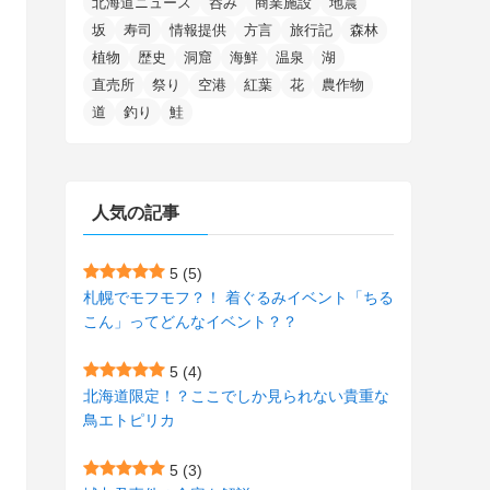
北海道ニュース
呑み
商業施設
地震
(15)
(148)
(5)
(1)
(2)
(3)
(5)
(3)
(4)
(10)
(11)
(1)
坂
寿司
情報提供
方言
旅行記
森林
植物
歴史
洞窟
海鮮
温泉
湖
(1)
(72)
(4)
(1)
(43)
(8)
(12)
(2)
(27)
(9)
直売所
祭り
空港
紅葉
花
農作物
(1)
(23)
(5)
(4)
(6)
(4)
道
釣り
鮭
(2)
(12)
(7)
(1)
(1)
(6)
(1)
(1)
(2)
(4)
(1)
(7)
人気の記事
(1)
(5)
(1)
(6)
(7)
(7)
(15)
(8)
(2)
(2)
5
(5)
札幌でモフモフ？！ 着ぐるみイベント「ちる
(9)
(10)
(5)
(3)
(1)
こん」ってどんなイベント？？
(4)
(11)
(1)
(1)
5
(4)
(11)
(4)
北海道限定！？ここでしか見られない貴重な
(3)
鳥エトピリカ
(3)
(2)
5
(3)
(15)
(1)