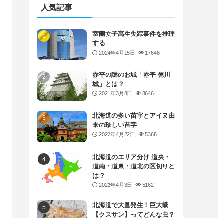
人気記事
室蘭女子高生失踪事件を推理
する
2024年4月15日
17646
赤平の謎のお城「赤平 徳川
城」とは？
2021年3月8日
8646
北海道の多い苗字とアイヌ由
来の珍しい苗字
2022年4月22日
5368
北海道のエリア分け 道央・
道南・道東・道北の区切りと
は？
2022年4月3日
5162
北海道で大量発生！巨大蛾
【クスサン】ってどんな虫？