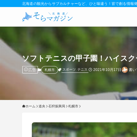
北海道の観光からサブカルチャーなど、ひと味違う！皆で創る情報
ソフトテニスの甲子園！ハイスク
広告
2021年10月17日
書い
スポーツ
テニス
札幌市
ホーム
道央
石狩振興局
札幌市