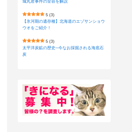
城丸君事件の全容を解説
(27)
(3)
5
(3)
(157)
(10)
【氷河期の遺存種】北海道のエゾサンショウ
ウオをご紹介！
(74)
(2)
(52)
(1)
5
(3)
太平洋炭鉱の歴史─今なお採掘される海底石
(3)
炭