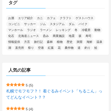
タグ
(11)
(4)
(17)
(12)
(8)
(24)
(4)
(4)
(78)
(2)
(25)
(37)
(6)
(13)
(20)
(7)
(54)
(28)
(5)
お酒
エリア紹介
カニ
カフェ
クラフト
ゲストハウス
(1)
(5)
(5)
(9)
(7)
(1)
(9)
(2)
(96)
コンビニ
サッカー
ジム
スタジアム
ダム
バイク
(11)
(7)
(7)
(5)
(4)
(6)
(8)
(35)
(15)
(5)
(31)
(5)
マンホール
ラジオ
ラーメン
レッキング
冬
冷暖房
動物
(1)
(6)
化石
北海道ニュース
呑み
商業施設
地震
坂
寿司
(14)
(10)
(16)
(1)
(5)
(8)
(2)
(7)
(2)
(5)
(7)
(8)
(4)
情報提供
方言
旅行記
森林
植物
歴史
洞窟
海鮮
温泉
湖
直売所
祭り
空港
紅葉
花
農作物
道
釣り
鮭
(2)
(21)
(2)
(4)
(5)
(11)
(1)
(1)
(12)
(5)
(24)
(3)
(15)
(148)
(5)
(1)
(2)
(3)
(5)
(3)
(4)
(10)
(11)
(1)
人気の記事
(1)
(72)
(4)
(1)
(43)
(8)
(12)
(2)
(27)
(9)
(1)
(23)
(5)
(4)
(6)
(4)
5
(5)
札幌でモフモフ？！ 着ぐるみイベント「ちるこん」っ
(2)
(12)
(7)
(1)
(1)
(6)
てどんなイベント？？
(1)
(1)
(2)
(4)
(1)
(7)
5
(4)