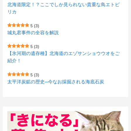
(1)
(5)
(1)
北海道限定！？ここでしか見られない貴重な鳥エトピ
(6)
(7)
リカ
(7)
(15)
(8)
(2)
(2)
5
(3)
(9)
(10)
(5)
(3)
(1)
城丸君事件の全容を解説
(4)
(12)
(1)
(1)
5
(3)
(11)
【氷河期の遺存種】北海道のエゾサンショウウオをご
(4)
(3)
紹介！
(3)
(2)
5
(3)
(15)
(1)
太平洋炭鉱の歴史─今なお採掘される海底石炭
(27)
(3)
(157)
(10)
(74)
(2)
(52)
(1)