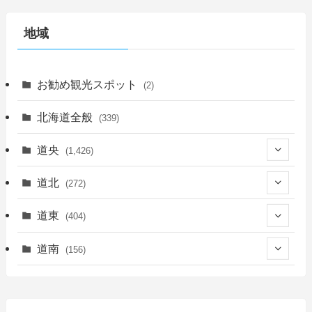
地域
お勧め観光スポット
(2)
北海道全般
(339)
道央
(1,426)
(450)
道北
(272)
(339)
(150)
(55)
道東
(404)
(14)
(27)
(118)
(27)
(198)
(150)
道南
(156)
(46)
(27)
(5)
(706)
(5)
(13)
(26)
(6)
(111)
(12)
(15)
(25)
(29)
(9)
(30)
(25)
(6)
(3)
(4)
(68)
(122)
(2)
(145)