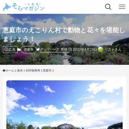
恵庭市のえこりん村で動物と花々を堪能し
ましょう！
広告
2022年4月18日
ゲストさん
テーマパーク
動物
恵庭市
ホーム
道央
石狩振興局
恵庭市