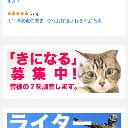
紹介！
(3)
(2)
5
(3)
(15)
(1)
太平洋炭鉱の歴史─今なお採掘される海底石炭
(27)
(3)
(157)
(10)
(74)
(2)
(52)
(1)
(3)