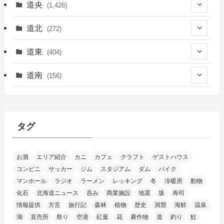
道央
(1,426)
(450)
道北
(272)
(339)
(150)
(55)
道東
(404)
(14)
(27)
(118)
(27)
(198)
(150)
道南
(156)
(46)
(27)
(5)
(706)
(5)
(13)
(26)
(6)
(111)
(12)
(15)
(25)
(29)
(9)
(30)
(25)
(6)
(3)
(4)
(68)
(122)
(2)
(145)
タグ
(11)
(4)
(17)
(12)
(8)
(24)
(4)
(4)
(78)
(2)
(25)
(37)
(6)
(13)
(20)
(7)
(54)
(28)
(5)
お酒
エリア紹介
カニ
カフェ
クラフト
ゲストハウス
(1)
(5)
(5)
(9)
(7)
(1)
(9)
(2)
(96)
コンビニ
サッカー
ジム
スタジアム
ダム
バイク
(11)
(7)
(7)
(5)
(4)
(6)
(8)
(35)
(15)
(5)
(31)
(5)
マンホール
ラジオ
ラーメン
レッキング
冬
冷暖房
動物
(1)
(6)
化石
北海道ニュース
呑み
商業施設
地震
坂
寿司
(14)
(10)
(16)
(1)
(5)
(8)
(2)
(7)
(2)
(5)
(7)
(8)
(4)
情報提供
方言
旅行記
森林
植物
歴史
洞窟
海鮮
温泉
湖
直売所
祭り
空港
紅葉
花
農作物
道
釣り
鮭
(2)
(21)
(2)
(4)
(5)
(11)
(1)
(1)
(12)
(5)
(24)