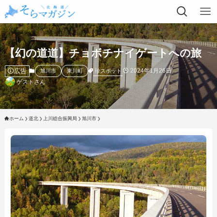
【幻の道道】チョボチナイゲートへの旅
広告
2024年1月26日
珍スポット
旭川市
東川町
ゲストさん
ホーム
道北
上川総合振興局
旭川市