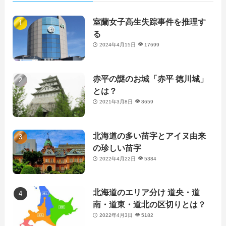
室蘭女子高生失踪事件を推理す
る
2024年4月15日
17699
赤平の謎のお城「赤平 徳川城」
とは？
2021年3月8日
8659
北海道の多い苗字とアイヌ由来
の珍しい苗字
2022年4月22日
5384
北海道のエリア分け 道央・道
南・道東・道北の区切りとは？
2022年4月3日
5182