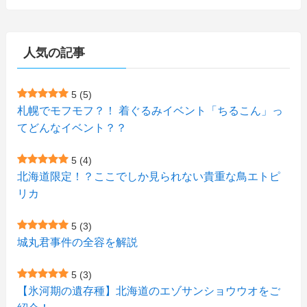
(3)
(15)
(148)
(5)
(1)
(2)
(3)
(5)
(3)
(4)
(10)
(11)
(1)
人気の記事
(1)
(72)
(4)
(1)
(43)
(8)
(12)
(2)
(27)
(9)
(1)
(23)
(5)
(4)
(6)
(4)
5
(5)
札幌でモフモフ？！ 着ぐるみイベント「ちるこん」っ
(2)
(12)
(7)
(1)
(1)
(6)
てどんなイベント？？
(1)
(1)
(2)
(4)
(1)
(7)
5
(4)
(1)
(5)
(1)
北海道限定！？ここでしか見られない貴重な鳥エトピ
(6)
(7)
リカ
(7)
(15)
(8)
(2)
(2)
5
(3)
(9)
(10)
(5)
(3)
(1)
城丸君事件の全容を解説
(4)
(12)
(1)
(1)
5
(3)
(11)
【氷河期の遺存種】北海道のエゾサンショウウオをご
(4)
(3)