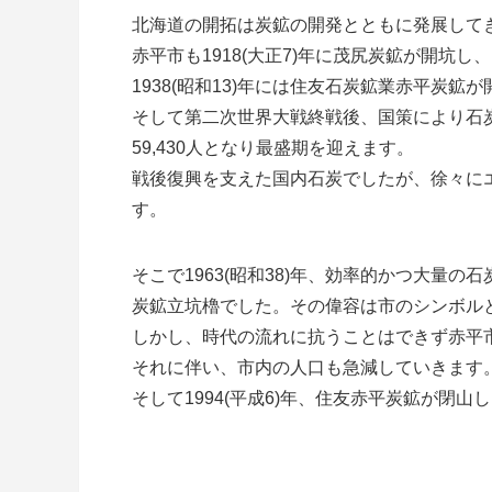
北海道の開拓は炭鉱の開発とともに発展して
赤平市も1918(大正7)年に茂尻炭鉱が開坑
1938(昭和13)年には住友石炭鉱業赤平炭鉱
そして第二次世界大戦終戦後、国策により石炭の
59,430人となり最盛期を迎えます。
戦後復興を支えた国内石炭でしたが、徐々に
す。
そこで1963(昭和38)年、効率的かつ大量
炭鉱立坑櫓でした。その偉容は市のシンボル
しかし、時代の流れに抗うことはできず赤平
それに伴い、市内の人口も急減していきます
そして1994(平成6)年、住友赤平炭鉱が閉