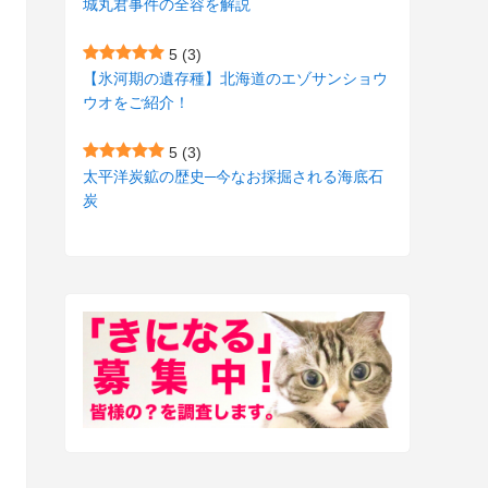
城丸君事件の全容を解説
(27)
(3)
5
(3)
(157)
(10)
【氷河期の遺存種】北海道のエゾサンショウ
ウオをご紹介！
(74)
(2)
(52)
(1)
5
(3)
太平洋炭鉱の歴史─今なお採掘される海底石
(3)
炭