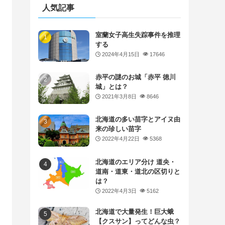
人気記事
室蘭女子高生失踪事件を推理
する
2024年4月15日
17646
赤平の謎のお城「赤平 徳川
城」とは？
2021年3月8日
8646
北海道の多い苗字とアイヌ由
来の珍しい苗字
2022年4月22日
5368
北海道のエリア分け 道央・
道南・道東・道北の区切りと
は？
2022年4月3日
5162
北海道で大量発生！巨大蛾
【クスサン】ってどんな虫？