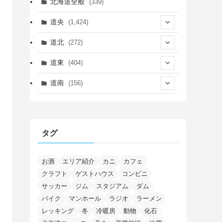
北海道全般
(339)
道央
(1,424)
(450)
道北
(272)
(339)
(149)
(55)
道東
(404)
(14)
(27)
(118)
(27)
(198)
(150)
道南
(156)
(46)
(27)
(5)
(705)
(5)
(13)
(26)
(6)
(111)
(12)
(15)
(25)
(29)
(9)
(30)
(25)
(6)
(3)
(4)
(68)
(122)
(2)
(145)
タグ
(11)
(4)
(17)
(12)
(8)
(24)
(4)
(4)
(78)
(2)
(25)
(37)
(6)
(13)
(20)
(7)
(54)
(28)
(5)
(1)
(5)
(5)
(9)
(7)
(1)
(9)
(2)
(96)
お酒
エリア紹介
カニ
カフェ
(11)
(7)
(7)
(5)
(4)
クラフト
ゲストハウス
コンビニ
(6)
(8)
(35)
(15)
(5)
(31)
(5)
(1)
(6)
サッカー
ジム
スタジアム
ダム
(13)
(10)
(16)
(1)
(5)
(8)
(2)
(7)
(2)
(5)
(7)
(8)
(4)
バイク
マンホール
ラジオ
ラーメン
(2)
(21)
(2)
(4)
レッキング
冬
冷暖房
動物
化石
(5)
(11)
(1)
(1)
(12)
(5)
(24)
(3)