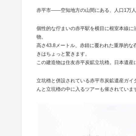
赤平市——空知地方の山間にある、人口1万
個性的な佇まいの赤平駅を横目に根室本線に
物。
高さ43.8メートル、赤錆に覆われた重厚的
きはちょっと驚きます。
この建造物は住友赤平炭鉱立坑櫓。日本遺産
立坑櫓と併設されている赤平市炭鉱遺産ガイ
んと立坑櫓の中に入るツアーも催されていま