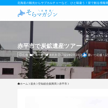
北海道の観光からサブカルチャーなど、ひと味違う！皆で創る情報
赤平市で炭鉱遺産ツアー
広告
2021年2月19日
書いて応援！
炭鉄港
赤平市
ホーム
道央
空知総合振興局
赤平市