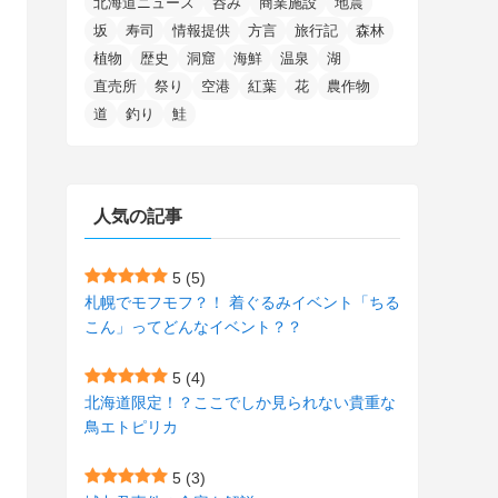
北海道ニュース
呑み
商業施設
地震
(15)
(148)
(5)
(1)
(2)
(3)
(5)
(3)
(4)
(10)
(11)
(1)
坂
寿司
情報提供
方言
旅行記
森林
植物
歴史
洞窟
海鮮
温泉
湖
(1)
(72)
(4)
(1)
(43)
(8)
(12)
(2)
(27)
(9)
直売所
祭り
空港
紅葉
花
農作物
(1)
(23)
(5)
(4)
(6)
(4)
道
釣り
鮭
(2)
(12)
(7)
(1)
(1)
(6)
(1)
(1)
(2)
(4)
(1)
(7)
人気の記事
(1)
(5)
(1)
(6)
(7)
(7)
(15)
(8)
(2)
(2)
5
(5)
札幌でモフモフ？！ 着ぐるみイベント「ちる
(9)
(10)
(5)
(3)
(1)
こん」ってどんなイベント？？
(4)
(11)
(1)
(1)
5
(4)
(11)
(4)
北海道限定！？ここでしか見られない貴重な
(3)
鳥エトピリカ
(3)
(2)
5
(3)
(15)
(1)