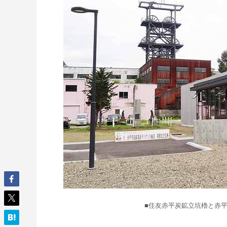
■住友赤平炭鉱立坑櫓と赤