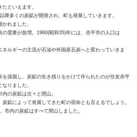
きたといえます。
し、以降多くの炭鉱が開発され、町も発展していきます。
が開かれました。
需要が急増。1960(昭和35)年には、赤平市の人口は
エネルギーの主流が石油や外国産石炭へと変わっていきま
の石炭を採掘し、炭鉱の生き残りをかけて作られたのが住友赤平
となりました。
市内の炭鉱は次々と閉山。
。炭鉱によって発展してきた町の宿命とも言えるでしょう。
山し、市内の炭鉱はすべて閉山しました。