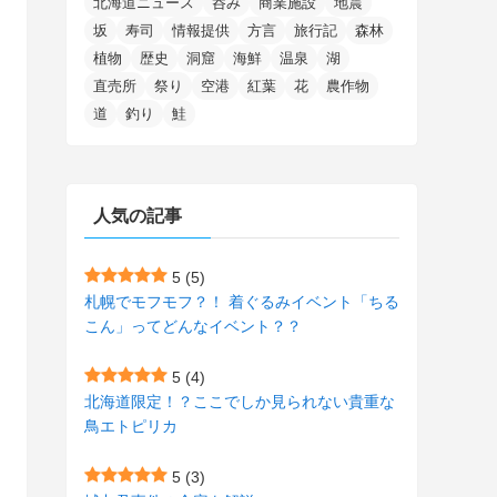
北海道ニュース
呑み
商業施設
地震
(15)
(148)
(5)
(1)
(2)
(3)
(5)
(3)
(4)
(10)
(11)
(1)
坂
寿司
情報提供
方言
旅行記
森林
植物
歴史
洞窟
海鮮
温泉
湖
(1)
(72)
(4)
(1)
(43)
(8)
(12)
(2)
(27)
(9)
直売所
祭り
空港
紅葉
花
農作物
(1)
(23)
(5)
(4)
(6)
(4)
道
釣り
鮭
(2)
(12)
(7)
(1)
(1)
(6)
(1)
(1)
(2)
(4)
(1)
(7)
人気の記事
(1)
(5)
(1)
(6)
(7)
(7)
(15)
(8)
(2)
(2)
5
(5)
札幌でモフモフ？！ 着ぐるみイベント「ちる
(9)
(10)
(5)
(3)
(1)
こん」ってどんなイベント？？
(4)
(12)
(1)
(1)
5
(4)
(11)
(4)
北海道限定！？ここでしか見られない貴重な
(3)
鳥エトピリカ
(3)
(2)
5
(3)
(15)
(1)