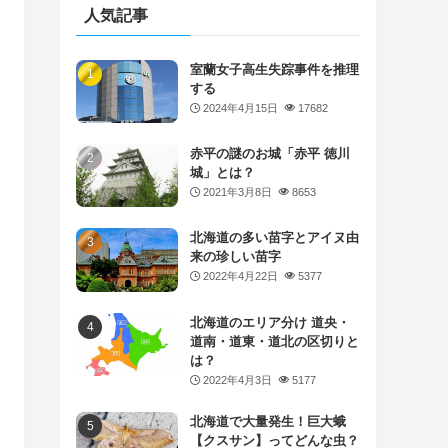
人気記事
室蘭女子高生失踪事件を推理
する
2024年4月15日
17682
赤平の謎のお城「赤平 徳川
城」とは？
2021年3月8日
8653
北海道の多い苗字とアイヌ由
来の珍しい苗字
2022年4月22日
5377
北海道のエリア分け 道央・
道南・道東・道北の区切りと
は？
2022年4月3日
5177
北海道で大量発生！巨大蛾
【クスサン】ってどんな虫？