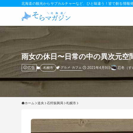
北海道の観光からサブカルチャーなど、ひと味違う！皆で創る情報
雨女の休日〜日常の中の異次元空間「b
広告
2021年4月9日
忍冬（す
グルメ
カフェ
札幌市
ホーム
道央
石狩振興局
札幌市