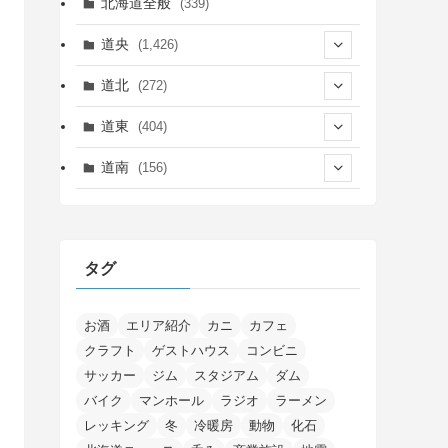
北海道全般
(339)
道央
(1,426)
(450)
道北
(272)
(339)
(150)
(55)
道東
(404)
(14)
(27)
(118)
(27)
(198)
(150)
道南
(156)
(46)
(27)
(5)
(706)
(5)
(13)
(26)
(6)
(111)
(12)
(15)
(25)
(29)
(9)
(30)
(25)
(6)
(3)
(4)
(68)
(122)
(2)
(145)
タグ
(11)
(4)
(17)
(12)
(8)
(24)
(4)
(4)
(78)
(2)
(25)
(37)
(6)
(13)
(20)
(7)
(54)
(28)
(5)
(1)
(5)
(5)
(9)
(7)
(1)
(9)
(2)
(96)
お酒
エリア紹介
カニ
カフェ
(11)
(7)
(7)
(5)
(4)
クラフト
ゲストハウス
コンビニ
(6)
(8)
(35)
(15)
(5)
(31)
(5)
(1)
(6)
サッカー
ジム
スタジアム
ダム
(14)
(10)
(16)
(1)
(5)
(8)
(2)
(7)
(2)
(5)
(7)
(8)
(4)
バイク
マンホール
ラジオ
ラーメン
(2)
(21)
(2)
(4)
レッキング
冬
冷暖房
動物
化石
(5)
(11)
(1)
(1)
(12)
(5)
(24)
(3)