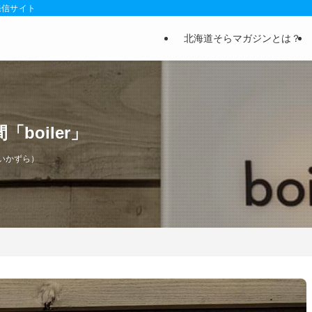
発信サイト
北海道そらマガジンとは？
oiler」
いかずら）