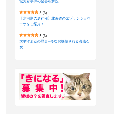
城丸君事件の全容を解説
(27)
(3)
5
(3)
(157)
(10)
【氷河期の遺存種】北海道のエゾサンショウ
ウオをご紹介！
(74)
(2)
(52)
(1)
5
(3)
太平洋炭鉱の歴史─今なお採掘される海底石
(3)
炭