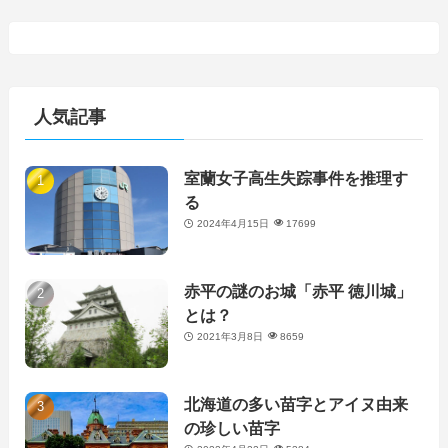
人気記事
室蘭女子高生失踪事件を推理す
る
2024年4月15日
17699
赤平の謎のお城「赤平 徳川城」
とは？
2021年3月8日
8659
北海道の多い苗字とアイヌ由来
の珍しい苗字