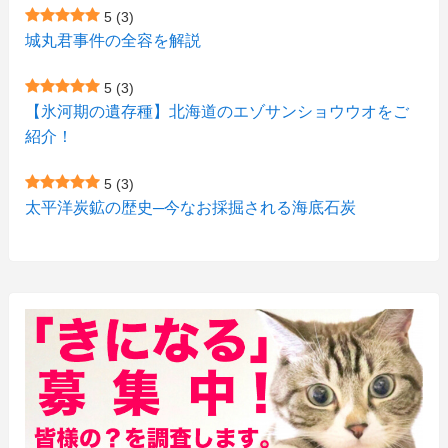
5
(3)
(9)
(10)
(5)
(3)
(1)
城丸君事件の全容を解説
(4)
(12)
(1)
(1)
5
(3)
(11)
【氷河期の遺存種】北海道のエゾサンショウウオをご
(4)
(3)
紹介！
(3)
(2)
5
(3)
(15)
(1)
太平洋炭鉱の歴史─今なお採掘される海底石炭
(27)
(3)
(157)
(10)
(74)
(2)
(52)
(1)
(3)