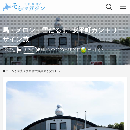
馬・メロン・雪だるま~安平町カントリー
サイン旅
広告
2023年8月21日
ゲストさん
町紹介
安平町
ホーム
道央
胆振総合振興局
安平町