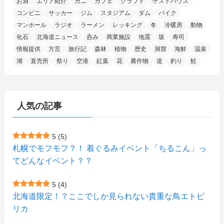
お酒
エリア紹介
カニ
カフェ
クラフト
ゲストハウス
(1)
(5)
(5)
(9)
(7)
(1)
(9)
(2)
(96)
コンビニ
サッカー
ジム
スタジアム
ダム
バイク
(11)
(7)
(7)
(5)
(4)
(6)
(8)
(35)
(15)
(5)
(31)
(5)
マンホール
ラジオ
ラーメン
レッキング
冬
冷暖房
動物
(1)
(6)
化石
北海道ニュース
呑み
商業施設
地震
坂
寿司
(14)
(10)
(16)
(1)
(5)
(8)
(2)
(7)
(2)
(5)
(7)
(8)
(4)
情報提供
方言
旅行記
森林
植物
歴史
洞窟
海鮮
温泉
湖
直売所
祭り
空港
紅葉
花
農作物
道
釣り
鮭
(2)
(21)
(2)
(4)
(5)
(11)
(1)
(1)
(12)
(5)
(24)
(3)
(15)
(148)
(5)
(1)
(2)
(3)
(5)
(3)
(4)
(10)
(11)
(1)
人気の記事
(1)
(72)
(4)
(1)
(43)
(8)
(12)
(2)
(27)
(9)
(1)
(23)
(5)
(4)
(6)
(4)
5
(5)
札幌でモフモフ？！ 着ぐるみイベント「ちるこん」っ
(2)
(12)
(7)
(1)
(1)
(6)
てどんなイベント？？
(1)
(1)
(2)
(4)
(1)
(7)
5
(4)
(1)
(5)
(1)
北海道限定！？ここでしか見られない貴重な鳥エトピ
(6)
(7)
リカ
(7)
(15)
(8)
(2)
(2)