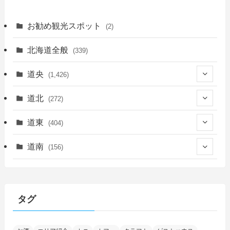
お勧め観光スポット
(2)
北海道全般
(339)
道央
(1,426)
(450)
道北
(272)
(339)
(150)
(55)
道東
(404)
(14)
(27)
(118)
(27)
(198)
(150)
道南
(156)
(46)
(27)
(5)
(706)
(5)
(13)
(26)
(6)
(111)
(12)
(15)
(25)
(29)
(9)
(30)
(25)
(6)
(3)
(4)
(68)
(122)
(2)
(145)
タグ
(11)
(4)
(17)
(12)
(8)
(24)
(4)
(4)
(78)
(2)
(25)
(37)
(6)
(13)
(20)
(7)
(54)
(28)
(5)