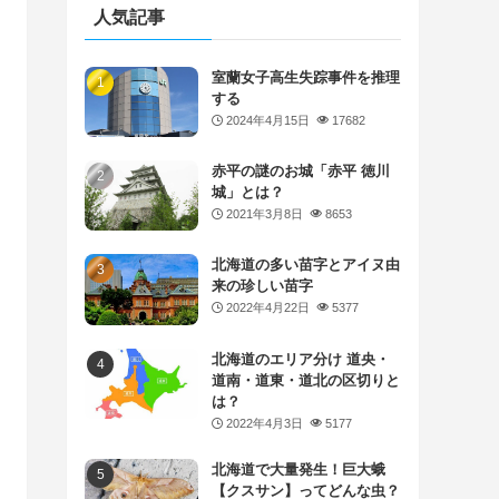
人気記事
室蘭女子高生失踪事件を推理
する
2024年4月15日
17682
赤平の謎のお城「赤平 徳川
城」とは？
2021年3月8日
8653
北海道の多い苗字とアイヌ由
来の珍しい苗字
2022年4月22日
5377
北海道のエリア分け 道央・
道南・道東・道北の区切りと
は？
2022年4月3日
5177
北海道で大量発生！巨大蛾
【クスサン】ってどんな虫？