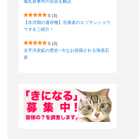
城丸君事件の全容を解説
(27)
(3)
5
(3)
(157)
(10)
【氷河期の遺存種】北海道のエゾサンショウ
ウオをご紹介！
(74)
(2)
(52)
(1)
5
(3)
太平洋炭鉱の歴史─今なお採掘される海底石
(3)
炭