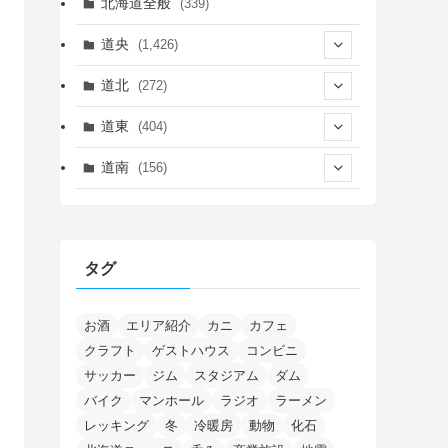
北海道全般
(339)
道央
(1,426)
(450)
道北
(272)
(339)
(150)
(55)
道東
(404)
(14)
(27)
(118)
(27)
(198)
(150)
道南
(156)
(46)
(27)
(5)
(706)
(5)
(13)
(26)
(6)
(111)
(12)
(15)
(25)
(29)
(9)
(30)
(25)
(6)
(3)
(4)
(68)
(122)
(2)
(145)
タグ
(11)
(4)
(17)
(12)
(8)
(24)
(4)
(4)
(78)
(2)
(25)
(37)
(6)
(13)
(20)
(7)
(54)
(28)
(5)
(1)
(5)
(5)
(9)
(7)
(1)
(9)
(2)
(96)
お酒
エリア紹介
カニ
カフェ
(11)
(7)
(7)
(5)
(4)
クラフト
ゲストハウス
コンビニ
(6)
(8)
(35)
(15)
(5)
(31)
(5)
(1)
(6)
サッカー
ジム
スタジアム
ダム
(14)
(10)
(16)
(1)
(5)
(8)
(2)
(7)
(2)
(5)
(7)
(8)
(4)
バイク
マンホール
ラジオ
ラーメン
(2)
(21)
(2)
(4)
レッキング
冬
冷暖房
動物
化石
(5)
(11)
(1)
(1)
(12)
(5)
(24)
(3)