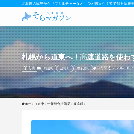
北海道の観光からサブカルチャーなど、ひと味違う！皆で創る情報
札幌から道東へ！高速道路を使わ
広告
2023年5月1
旅行記
鹿追町
足寄町
弟子屈町
ホーム
道東
十勝総合振興局
鹿追町