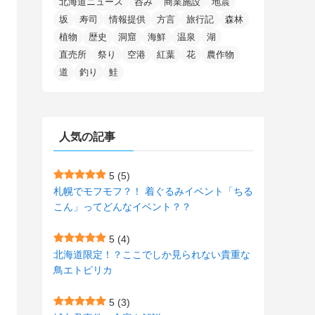
北海道ニュース
呑み
商業施設
地震
(15)
(148)
(5)
(1)
(2)
(3)
(5)
(3)
(4)
(10)
(11)
(1)
坂
寿司
情報提供
方言
旅行記
森林
植物
歴史
洞窟
海鮮
温泉
湖
(1)
(72)
(4)
(1)
(43)
(8)
(12)
(2)
(27)
(9)
直売所
祭り
空港
紅葉
花
農作物
(1)
(23)
(5)
(4)
(6)
(4)
道
釣り
鮭
(2)
(12)
(7)
(1)
(1)
(6)
(1)
(1)
(2)
(4)
(1)
(7)
人気の記事
(1)
(5)
(1)
(6)
(7)
(7)
(15)
(8)
(2)
(2)
5
(5)
札幌でモフモフ？！ 着ぐるみイベント「ちる
(9)
(10)
(5)
(3)
(1)
こん」ってどんなイベント？？
(4)
(12)
(1)
(1)
5
(4)
(11)
(4)
北海道限定！？ここでしか見られない貴重な
(3)
鳥エトピリカ
(3)
(2)
5
(3)
(15)
(1)