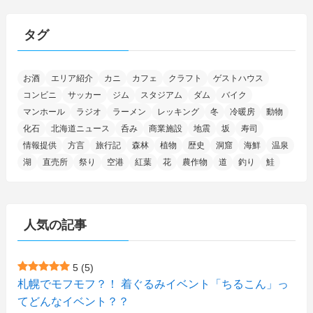
(15)
(25)
(29)
(9)
(30)
(25)
(6)
(3)
(4)
(68)
(122)
(2)
(145)
タグ
(11)
(4)
(17)
(12)
(8)
(24)
(4)
(4)
(78)
(2)
(25)
(37)
(6)
(13)
(20)
(7)
(54)
(28)
(5)
お酒
エリア紹介
カニ
カフェ
クラフト
ゲストハウス
(1)
(5)
(5)
(9)
(7)
(1)
(9)
(2)
(96)
コンビニ
サッカー
ジム
スタジアム
ダム
バイク
(11)
(7)
(7)
(5)
(4)
(6)
(8)
(35)
(15)
(5)
(31)
(5)
マンホール
ラジオ
ラーメン
レッキング
冬
冷暖房
動物
(1)
(6)
化石
北海道ニュース
呑み
商業施設
地震
坂
寿司
(14)
(10)
(16)
(1)
(5)
(8)
(2)
(7)
(2)
(5)
(7)
(8)
(4)
情報提供
方言
旅行記
森林
植物
歴史
洞窟
海鮮
温泉
湖
直売所
祭り
空港
紅葉
花
農作物
道
釣り
鮭
(2)
(21)
(2)
(4)
(5)
(11)
(1)
(1)
(12)
(5)
(24)
(3)
(15)
(148)
(5)
(1)
(2)
(3)
(5)
(3)
(4)
(10)
(11)
(1)
人気の記事
(1)
(72)
(4)
(1)
(43)
(8)
(12)
(2)
(27)
(9)
(1)
(23)
(5)
(4)
(6)
(4)
5
(5)
札幌でモフモフ？！ 着ぐるみイベント「ちるこん」っ
(2)
(12)
(7)
(1)
(1)
(6)
てどんなイベント？？