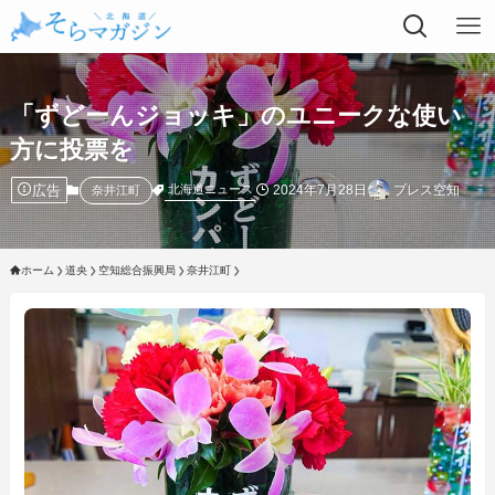
「ずどーんジョッキ」のユニークな使い
方に投票を
広告
2024年7月28日
プレス空知
北海道ニュース
奈井江町
ホーム
道央
空知総合振興局
奈井江町