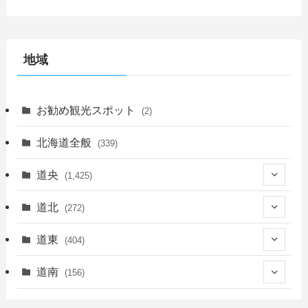
地域
お勧め観光スポット
(2)
北海道全般
(339)
道央
(1,425)
(450)
道北
(272)
(339)
(150)
(55)
道東
(404)
(14)
(27)
(118)
(27)
(198)
(150)
道南
(156)
(46)
(27)
(5)
(705)
(5)
(13)
(26)
(6)
(111)
(12)