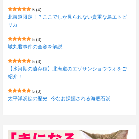
(1)
(1)
(2)
(4)
(1)
(7)
5
(4)
(1)
(5)
(1)
北海道限定！？ここでしか見られない貴重な鳥エトピ
(6)
(7)
リカ
(7)
(15)
(8)
(2)
(2)
5
(3)
(9)
(10)
(5)
(3)
(1)
城丸君事件の全容を解説
(4)
(11)
(1)
(1)
5
(3)
(11)
【氷河期の遺存種】北海道のエゾサンショウウオをご
(4)
(3)
紹介！
(3)
(2)
5
(3)
(15)
(1)
太平洋炭鉱の歴史─今なお採掘される海底石炭
(27)
(3)
(157)
(10)
(74)
(2)