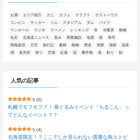
(11)
(4)
(17)
(12)
(8)
(24)
(4)
(4)
(78)
(2)
(25)
(37)
(6)
(13)
(20)
(7)
(54)
(28)
(5)
お酒
エリア紹介
カニ
カフェ
クラフト
ゲストハウス
(1)
(5)
(5)
(9)
(7)
(1)
(9)
(2)
(96)
コンビニ
サッカー
ジム
スタジアム
ダム
バイク
(11)
(7)
(7)
(5)
(4)
(6)
(8)
(35)
(15)
(5)
(31)
(5)
マンホール
ラジオ
ラーメン
レッキング
冬
冷暖房
動物
(1)
(6)
化石
北海道ニュース
呑み
商業施設
地震
坂
寿司
(13)
(10)
(16)
(1)
(5)
(8)
(2)
(7)
(2)
(5)
(7)
(8)
(4)
情報提供
方言
旅行記
森林
植物
歴史
洞窟
海鮮
温泉
湖
直売所
祭り
空港
紅葉
花
農作物
道
釣り
鮭
(2)
(21)
(2)
(4)
(5)
(11)
(1)
(1)
(12)
(5)
(24)
(3)
(15)
(148)
(5)
(1)
(2)
(3)
(5)
(3)
(4)
(10)
(11)
(1)
人気の記事
(1)
(72)
(4)
(1)
(43)
(8)
(12)
(2)
(27)
(9)
(1)
(23)
(5)
(4)
(6)
(4)
5
(5)
札幌でモフモフ？！ 着ぐるみイベント「ちるこん」っ
(2)
(12)
(7)
(1)
(1)
(6)
てどんなイベント？？
(1)
(1)
(2)
(4)
(1)
(7)
5
(4)
(1)
(5)
(1)
北海道限定！？ここでしか見られない貴重な鳥エトピ
(6)
(7)