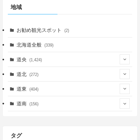
地域
お勧め観光スポット
(2)
北海道全般
(339)
道央
(1,424)
(450)
道北
(272)
(339)
(149)
(55)
道東
(404)
(14)
(27)
(118)
(27)
(198)
(150)
道南
(156)
(46)
(27)
(5)
(705)
(5)
(13)
(26)
(6)
(111)
(12)
(15)
(25)
(29)
(9)
(30)
(25)
(6)
(3)
(4)
(68)
(122)
(2)
(145)
タグ