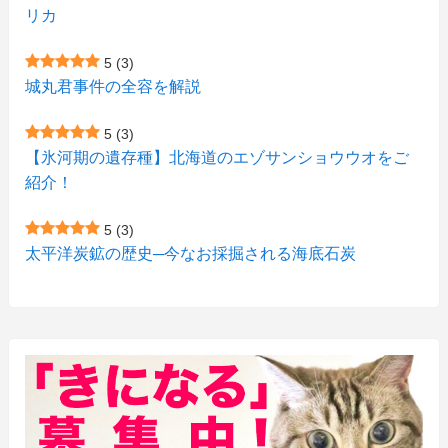
リカ
(7)
(15)
(8)
(2)
(2)
5
(3)
(9)
(10)
(5)
(3)
(1)
城丸君事件の全容を解説
(4)
(11)
(1)
(1)
5
(3)
(11)
【氷河期の遺存種】北海道のエゾサンショウウオをご
(4)
(3)
紹介！
(3)
(2)
5
(3)
(15)
(1)
太平洋炭鉱の歴史─今なお採掘される海底石炭
(27)
(3)
(157)
(10)
(74)
(2)
(52)
(1)