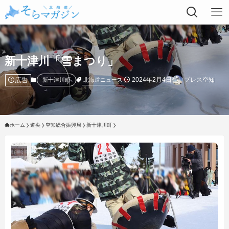
新十津川「雪まつり」
広告
2024年2月4日
プレス空知
北海道ニュース
新十津川町
ホーム
道央
空知総合振興局
新十津川町