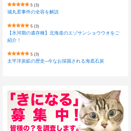
5
(3)
(9)
(10)
(5)
(3)
(1)
城丸君事件の全容を解説
(4)
(12)
(1)
(1)
5
(3)
(11)
【氷河期の遺存種】北海道のエゾサンショウウオをご
(4)
(3)
紹介！
(3)
(2)
5
(3)
(15)
(1)
太平洋炭鉱の歴史─今なお採掘される海底石炭
(27)
(3)
(157)
(10)
(74)
(2)
(52)
(1)
(3)