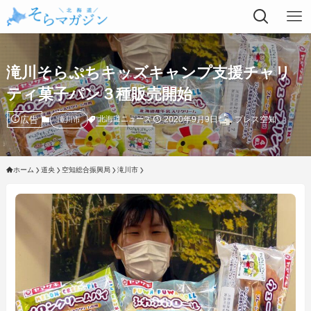
滝川そらぷちキッズキャンプ支援チャリ
ティ菓子パン３種販売開始
広告
2020年9月9日
プレス空知
北海道ニュース
滝川市
ホーム
道央
空知総合振興局
滝川市