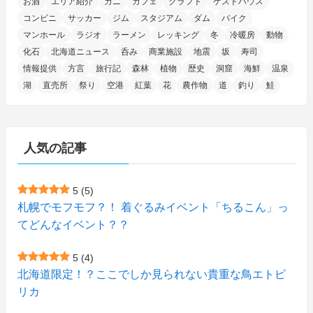
お酒
エリア紹介
カニ
カフェ
クラフト
ゲストハウス
(1)
(5)
(5)
(9)
(7)
(1)
(9)
(2)
(96)
コンビニ
サッカー
ジム
スタジアム
ダム
バイク
(11)
(7)
(7)
(5)
(4)
(6)
(8)
(35)
(15)
(5)
(31)
(5)
マンホール
ラジオ
ラーメン
レッキング
冬
冷暖房
動物
(1)
(6)
化石
北海道ニュース
呑み
商業施設
地震
坂
寿司
(14)
(10)
(16)
(1)
(5)
(8)
(2)
(7)
(2)
(5)
(7)
(8)
(4)
情報提供
方言
旅行記
森林
植物
歴史
洞窟
海鮮
温泉
湖
直売所
祭り
空港
紅葉
花
農作物
道
釣り
鮭
(2)
(21)
(2)
(4)
(5)
(11)
(1)
(1)
(12)
(5)
(24)
(3)
(15)
(148)
(5)
(1)
(2)
(3)
(5)
(3)
(4)
(10)
(11)
(1)
人気の記事
(1)
(72)
(4)
(1)
(43)
(8)
(12)
(2)
(27)
(9)
(1)
(23)
(5)
(4)
(6)
(4)
5
(5)
札幌でモフモフ？！ 着ぐるみイベント「ちるこん」っ
(2)
(12)
(7)
(1)
(1)
(6)
てどんなイベント？？
(1)
(1)
(2)
(4)
(1)
(7)
5
(4)
(1)
(5)
(1)
北海道限定！？ここでしか見られない貴重な鳥エトピ
(6)
(7)
リカ
(7)
(15)
(8)
(2)
(2)