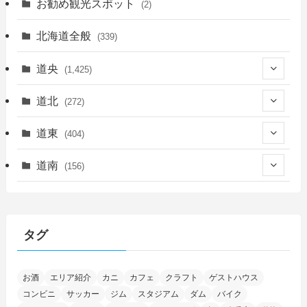
お勧め観光スポット
(2)
北海道全般
(339)
道央
(1,425)
(450)
道北
(272)
(339)
(150)
(55)
道東
(404)
(14)
(27)
(118)
(27)
(198)
(150)
道南
(156)
(46)
(27)
(5)
(705)
(5)
(13)
(26)
(6)
(111)
(12)
(15)
(25)
(29)
(9)
(30)
(25)
(6)
(3)
(4)
(68)
(122)
(2)
(145)
タグ
(11)
(4)
(17)
(12)
(8)
(24)
(4)
(4)
(78)
(2)
(25)
(37)
(6)
(13)
(20)
(7)
(54)
(28)
(5)
お酒
エリア紹介
カニ
カフェ
クラフト
ゲストハウス
(1)
(5)
(5)
(9)
(7)
(1)
(9)
(2)
(96)
コンビニ
サッカー
ジム
スタジアム
ダム
バイク
(11)
(7)
(7)
(5)
(4)