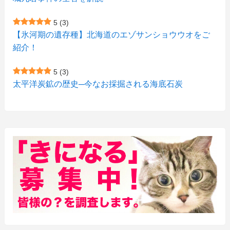
(4)
(11)
(1)
(1)
5
(3)
(11)
【氷河期の遺存種】北海道のエゾサンショウウオをご
(4)
(3)
紹介！
(3)
(2)
5
(3)
(15)
(1)
太平洋炭鉱の歴史─今なお採掘される海底石炭
(27)
(3)
(157)
(10)
(74)
(2)
(52)
(1)
(3)