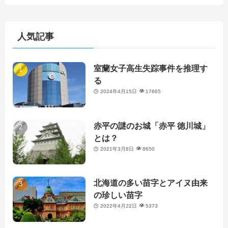
人気記事
室蘭女子高生失踪事件を推理す
る
2024年4月15日
17665
赤平の謎のお城「赤平 徳川城」
とは？
2021年3月8日
8650
北海道の多い苗字とアイヌ由来
の珍しい苗字
2022年4月22日
5373