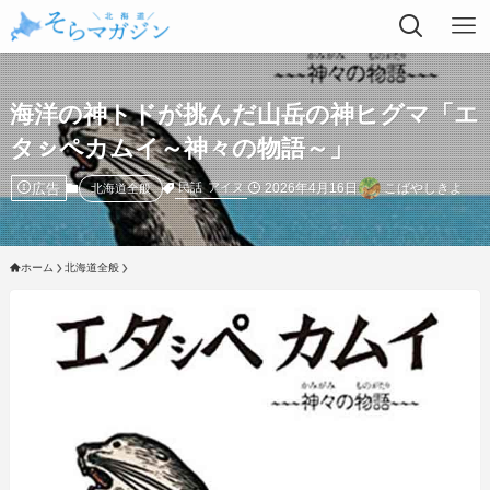
海洋の神トドが挑んだ山岳の神ヒグマ「エ
タㇱペカムイ～神々の物語～」
広告
2026年4月16日
こばやしきよ
民話
アイヌ
北海道全般
ホーム
北海道全般