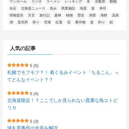
(6)
(8)
(35)
(15)
(5)
(31)
(5)
マンホール
ラジオ
ラーメン
レッキング
冬
冷暖房
動物
(1)
(6)
化石
北海道ニュース
呑み
商業施設
地震
坂
寿司
(14)
(10)
(16)
(1)
(5)
(8)
(2)
(7)
(2)
(5)
(7)
(8)
(4)
情報提供
方言
旅行記
森林
植物
歴史
洞窟
海鮮
温泉
湖
直売所
祭り
空港
紅葉
花
農作物
道
釣り
鮭
(2)
(21)
(2)
(4)
(5)
(11)
(1)
(1)
(12)
(5)
(24)
(3)
(15)
(148)
(5)
(1)
(2)
(3)
(5)
(3)
(4)
(10)
(11)
(1)
人気の記事
(1)
(72)
(4)
(1)
(43)
(8)
(12)
(2)
(27)
(9)
(1)
(23)
(5)
(4)
(6)
(4)
5
(5)
札幌でモフモフ？！ 着ぐるみイベント「ちるこん」っ
(2)
(12)
(7)
(1)
(1)
(6)
てどんなイベント？？
(1)
(1)
(2)
(4)
(1)
(7)
5
(4)
(1)
(5)
(1)
北海道限定！？ここでしか見られない貴重な鳥エトピ
(6)
(7)
リカ
(7)
(15)
(8)
(2)
(2)
5
(3)
(9)
(10)
(5)
(3)
(1)
城丸君事件の全容を解説