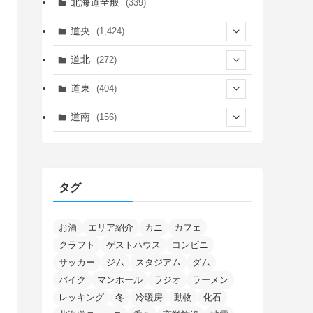
北海道全般
(339)
道央
(1,424)
(450)
道北
(272)
(339)
(149)
(55)
道東
(404)
(14)
(27)
(118)
(27)
(198)
(150)
道南
(156)
(46)
(27)
(5)
(705)
(5)
(13)
(26)
(6)
(111)
(12)
(15)
(25)
(29)
(9)
(30)
(25)
(6)
(3)
(4)
(68)
(122)
(2)
(145)
タグ
(11)
(4)
(17)
(12)
(8)
(24)
(4)
(4)
(78)
(2)
(25)
(37)
(6)
(13)
(20)
(7)
(54)
(28)
(5)
(1)
(5)
(5)
(9)
(7)
(1)
(9)
(2)
(96)
お酒
エリア紹介
カニ
カフェ
(11)
(7)
(7)
(5)
(4)
クラフト
ゲストハウス
コンビニ
(6)
(8)
(35)
(15)
(5)
(31)
(5)
(1)
(6)
サッカー
ジム
スタジアム
ダム
(13)
(10)
(16)
(1)
(5)
(8)
(2)
(7)
(2)
(5)
(7)
(8)
(4)
バイク
マンホール
ラジオ
ラーメン
(2)
(21)
(2)
(4)
レッキング
冬
冷暖房
動物
化石
(5)
(11)
(1)
(1)
(12)
(5)
(24)
(3)