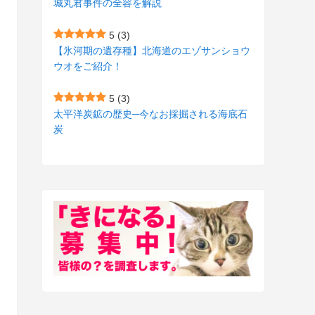
城丸君事件の全容を解説
(27)
(3)
5
(3)
(157)
(10)
【氷河期の遺存種】北海道のエゾサンショウ
ウオをご紹介！
(74)
(2)
(52)
(1)
5
(3)
太平洋炭鉱の歴史─今なお採掘される海底石
(3)
炭