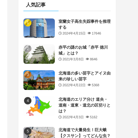
人気記事
室蘭女子高生失踪事件を推理
する
2024年4月15日
17646
赤平の謎のお城「赤平 徳川
城」とは？
2021年3月8日
8646
北海道の多い苗字とアイヌ由
来の珍しい苗字
2022年4月22日
5368
北海道のエリア分け 道央・
道南・道東・道北の区切りと
は？
2022年4月3日
5162
北海道で大量発生！巨大蛾
【クスサン】ってどんな虫？