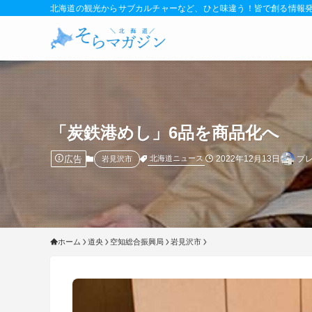
北海道の観光からサブカルチャーなど、ひと味違う！皆で創る情報
「炭鉄港めし」6品を商品化へ
広告
2022年12月13日
プ
北海道ニュース
岩見沢市
ホーム
道央
空知総合振興局
岩見沢市