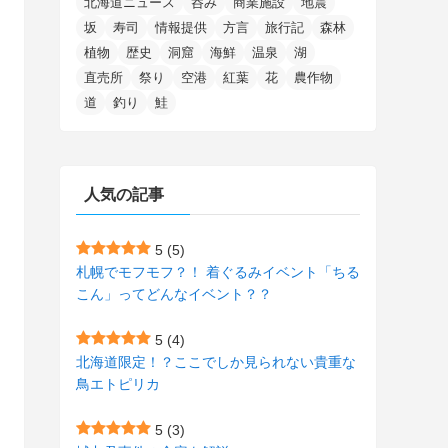
北海道ニュース
呑み
商業施設
地震
(15)
(148)
(5)
(1)
(2)
(3)
(5)
(3)
(4)
(10)
(11)
(1)
坂
寿司
情報提供
方言
旅行記
森林
植物
歴史
洞窟
海鮮
温泉
湖
(1)
(72)
(4)
(1)
(43)
(8)
(12)
(2)
(27)
(9)
直売所
祭り
空港
紅葉
花
農作物
(1)
(23)
(5)
(4)
(6)
(4)
道
釣り
鮭
(2)
(12)
(7)
(1)
(1)
(6)
(1)
(1)
(2)
(4)
(1)
(7)
人気の記事
(1)
(5)
(1)
(6)
(7)
(7)
(15)
(8)
(2)
(2)
5
(5)
札幌でモフモフ？！ 着ぐるみイベント「ちる
(9)
(10)
(5)
(3)
(1)
こん」ってどんなイベント？？
(4)
(11)
(1)
(1)
5
(4)
(11)
(4)
北海道限定！？ここでしか見られない貴重な
(3)
鳥エトピリカ
(3)
(2)
5
(3)
(15)
(1)