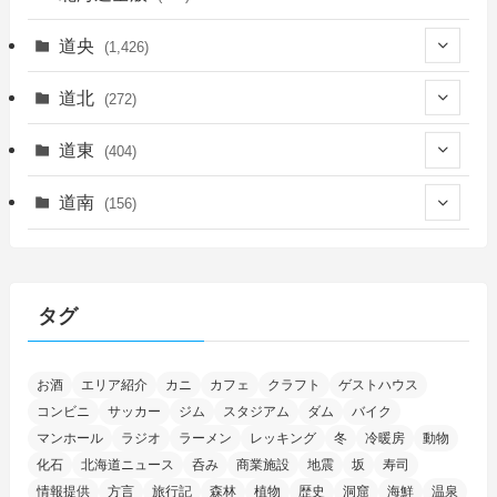
道央
(1,426)
(450)
道北
(272)
(339)
(150)
(55)
道東
(404)
(14)
(27)
(118)
(27)
(198)
(150)
道南
(156)
(46)
(27)
(5)
(706)
(5)
(13)
(26)
(6)
(111)
(12)
(15)
(25)
(29)
(9)
(30)
(25)
(6)
(3)
(4)
(68)
(122)
(2)
(145)
タグ
(11)
(4)
(17)
(12)
(8)
(24)
(4)
(4)
(78)
(2)
(25)
(37)
(6)
(13)
(20)
(7)
(54)
(28)
(5)
お酒
エリア紹介
カニ
カフェ
クラフト
ゲストハウス
(1)
(5)
(5)
(9)
(7)
(1)
(9)
(2)
(96)
コンビニ
サッカー
ジム
スタジアム
ダム
バイク
(11)
(7)
(7)
(5)
(4)
(6)
(8)
(35)
(15)
(5)
(31)
(5)
マンホール
ラジオ
ラーメン
レッキング
冬
冷暖房
動物
(1)
(6)
化石
北海道ニュース
呑み
商業施設
地震
坂
寿司
(14)
(10)
(16)
(1)
(5)
(8)
(2)
(7)
(2)
(5)
(7)
(8)
(4)
情報提供
方言
旅行記
森林
植物
歴史
洞窟
海鮮
温泉