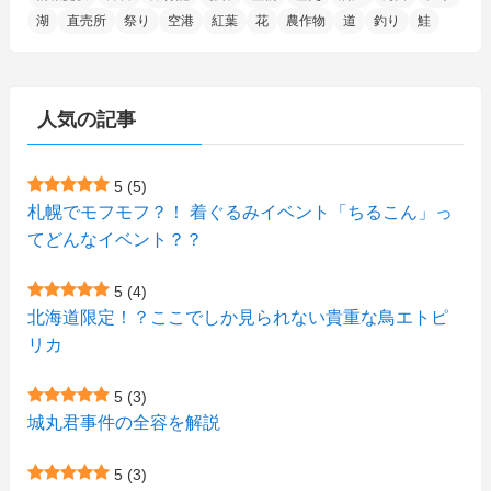
湖
直売所
祭り
空港
紅葉
花
農作物
道
釣り
鮭
(2)
(21)
(2)
(4)
(5)
(11)
(1)
(1)
(12)
(5)
(24)
(3)
(15)
(148)
(5)
(1)
(2)
(3)
(5)
(3)
(4)
(10)
(11)
(1)
人気の記事
(1)
(72)
(4)
(1)
(43)
(8)
(12)
(2)
(27)
(9)
(1)
(23)
(5)
(4)
(6)
(4)
5
(5)
札幌でモフモフ？！ 着ぐるみイベント「ちるこん」っ
(2)
(12)
(7)
(1)
(1)
(6)
てどんなイベント？？
(1)
(1)
(2)
(4)
(1)
(7)
5
(4)
(1)
(5)
(1)
北海道限定！？ここでしか見られない貴重な鳥エトピ
(6)
(7)
リカ
(7)
(15)
(8)
(2)
(2)
5
(3)
(9)
(10)
(5)
(3)
(1)
城丸君事件の全容を解説
(4)
(12)
(1)
(1)
5
(3)