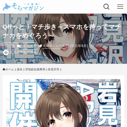
QRっと！マチ歩き～スマホを持ってマチ
ナカをめぐろう～
広告
2021年9月11日
北海道ニュース
岩見沢市
岩見沢市観光協会
ホーム
道央
空知総合振興局
岩見沢市