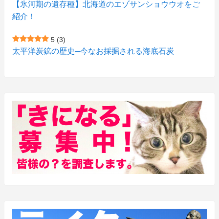
(11)
【氷河期の遺存種】北海道のエゾサンショウウオをご
(4)
(3)
紹介！
(3)
(2)
5
(3)
(15)
(1)
太平洋炭鉱の歴史─今なお採掘される海底石炭
(27)
(3)
(157)
(10)
(74)
(2)
(52)
(1)
(3)