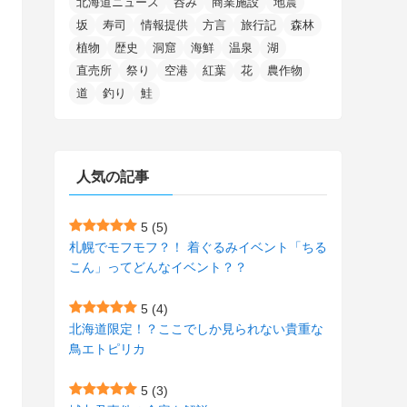
北海道ニュース
呑み
商業施設
地震
(15)
(148)
(5)
(1)
(2)
(3)
(5)
(3)
(4)
(10)
(11)
(1)
坂
寿司
情報提供
方言
旅行記
森林
植物
歴史
洞窟
海鮮
温泉
湖
(1)
(72)
(4)
(1)
(43)
(8)
(12)
(2)
(27)
(9)
直売所
祭り
空港
紅葉
花
農作物
(1)
(23)
(5)
(4)
(6)
(4)
道
釣り
鮭
(2)
(12)
(7)
(1)
(1)
(6)
(1)
(1)
(2)
(4)
(1)
(7)
人気の記事
(1)
(5)
(1)
(6)
(7)
(7)
(15)
(8)
(2)
(2)
5
(5)
札幌でモフモフ？！ 着ぐるみイベント「ちる
(9)
(10)
(5)
(3)
(1)
こん」ってどんなイベント？？
(4)
(12)
(1)
(1)
5
(4)
(11)
(4)
北海道限定！？ここでしか見られない貴重な
(3)
鳥エトピリカ
(3)
(2)
5
(3)
(15)
(1)