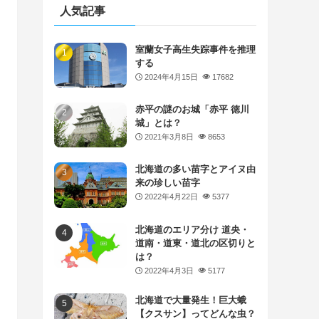
人気記事
室蘭女子高生失踪事件を推理
する
2024年4月15日
17682
赤平の謎のお城「赤平 徳川
城」とは？
2021年3月8日
8653
北海道の多い苗字とアイヌ由
来の珍しい苗字
2022年4月22日
5377
北海道のエリア分け 道央・
道南・道東・道北の区切りと
は？
2022年4月3日
5177
北海道で大量発生！巨大蛾
【クスサン】ってどんな虫？