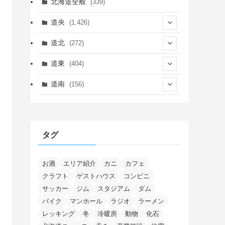
北海道全般
(339)
道央
(1,426)
(450)
道北
(272)
(339)
(150)
(55)
道東
(404)
(14)
(27)
(118)
(27)
(198)
(150)
道南
(156)
(46)
(27)
(5)
(706)
(5)
(13)
(26)
(6)
(111)
(12)
(15)
(25)
(29)
(9)
(30)
(25)
(6)
(3)
(4)
(68)
(122)
(2)
(145)
タグ
(11)
(4)
(17)
(12)
(8)
(24)
(4)
(4)
(78)
(2)
(25)
(37)
(6)
(13)
(20)
(7)
(54)
(28)
(5)
(1)
(5)
(5)
(9)
(7)
(1)
(9)
(2)
(96)
お酒
エリア紹介
カニ
カフェ
(11)
(7)
(7)
(5)
(4)
クラフト
ゲストハウス
コンビニ
(6)
(8)
(35)
(15)
(5)
(31)
(5)
(1)
(6)
サッカー
ジム
スタジアム
ダム
(14)
(10)
(16)
(1)
(5)
(8)
(2)
(7)
(2)
(5)
(7)
(8)
(4)
バイク
マンホール
ラジオ
ラーメン
(2)
(21)
(2)
(4)
レッキング
冬
冷暖房
動物
化石
(5)
(11)
(1)
(1)
(12)
(5)
(24)
(3)