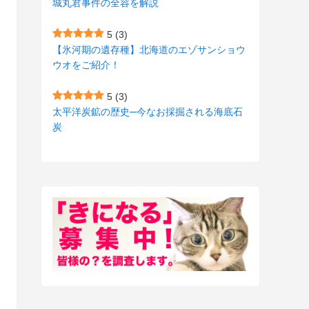
城丸君事件の全容を解説
(27)
(3)
5
(3)
(157)
(10)
【氷河期の遺存種】北海道のエゾサンショウ
ウオをご紹介！
(74)
(2)
(52)
(1)
5
(3)
太平洋炭鉱の歴史─今なお採掘される海底石
(3)
炭