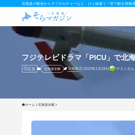
北海道の観光からサブカルチャーなど、ひと味違う！皆で創る情報
フジテレビドラマ「PICU」で北
広告
2023年1月29日
ゲストさん
豆知識
北海道全般
ホーム
北海道全般