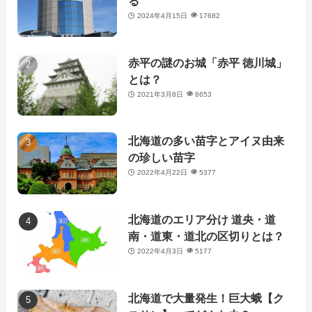
る
2024年4月15日
17682
赤平の謎のお城「赤平 徳川城」
とは？
2021年3月8日
8653
北海道の多い苗字とアイヌ由来
の珍しい苗字
2022年4月22日
5377
北海道のエリア分け 道央・道
南・道東・道北の区切りとは？
2022年4月3日
5177
北海道で大量発生！巨大蛾【ク