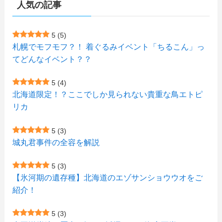
人気の記事
(1)
(72)
(4)
(1)
(43)
(8)
(12)
(2)
(27)
(9)
(1)
(23)
(5)
(4)
(6)
(4)
5
(5)
札幌でモフモフ？！ 着ぐるみイベント「ちるこん」っ
(2)
(12)
(7)
(1)
(1)
(6)
てどんなイベント？？
(1)
(1)
(2)
(4)
(1)
(7)
5
(4)
(1)
(5)
(1)
北海道限定！？ここでしか見られない貴重な鳥エトピ
(6)
(7)
リカ
(7)
(15)
(8)
(2)
(2)
5
(3)
(9)
(10)
(5)
(3)
(1)
城丸君事件の全容を解説
(4)
(12)
(1)
(1)
5
(3)
(11)
【氷河期の遺存種】北海道のエゾサンショウウオをご
(4)
(3)
紹介！
(3)
(2)
5
(3)
(15)
(1)