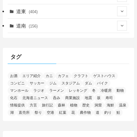
(339)
(150)
(55)
道東
(404)
(14)
(27)
(118)
(27)
(198)
(150)
道南
(156)
(46)
(27)
(5)
(706)
(5)
(13)
(26)
(6)
(111)
(12)
(15)
(25)
(29)
(9)
(30)
(25)
(6)
(3)
(4)
(68)
(122)
(2)
(145)
タグ
(11)
(4)
(17)
(12)
(8)
(24)
(4)
(4)
(78)
(2)
(25)
(37)
(6)
(13)
(20)
(7)
(54)
(28)
(5)
お酒
エリア紹介
カニ
カフェ
クラフト
ゲストハウス
(1)
(5)
(5)
(9)
(7)
(1)
(9)
(2)
(96)
コンビニ
サッカー
ジム
スタジアム
ダム
バイク
(11)
(7)
(7)
(5)
(4)
(6)
(8)
(35)
(15)
(5)
(31)
(5)
マンホール
ラジオ
ラーメン
レッキング
冬
冷暖房
動物
(1)
(6)
化石
北海道ニュース
呑み
商業施設
地震
坂
寿司
(14)
(10)
(16)
(1)
(5)
(8)
(2)
(7)
(2)
(5)
(7)
(8)
(4)
情報提供
方言
旅行記
森林
植物
歴史
洞窟
海鮮
温泉
湖
直売所
祭り
空港
紅葉
花
農作物
道
釣り
鮭
(2)
(21)
(2)
(4)
(5)
(11)
(1)
(1)
(12)
(5)
(24)
(3)
(15)
(148)
(5)
(1)
(2)
(3)
(5)
(3)
(4)
(10)
(11)
(1)