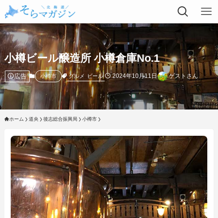
小樽ビール醸造所 小樽倉庫No.1
広告
2024年10月11日
ゲストさん
グルメ
ビール
小樽市
ホーム
道央
後志総合振興局
小樽市