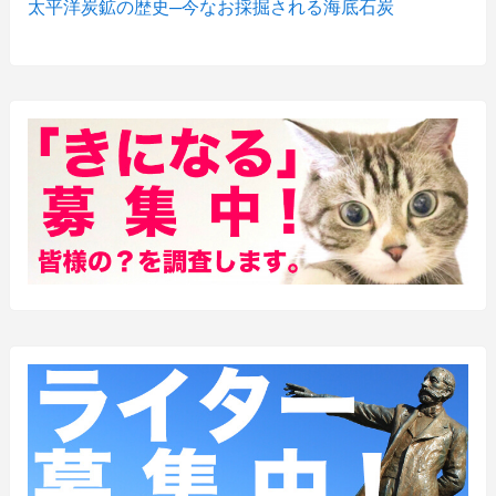
太平洋炭鉱の歴史─今なお採掘される海底石炭
(27)
(3)
(157)
(10)
(74)
(2)
(52)
(1)
(3)