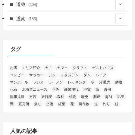
(339)
(150)
(55)
道東
(404)
(14)
(27)
(118)
(27)
(198)
(150)
道南
(156)
(46)
(27)
(5)
(706)
(5)
(13)
(26)
(6)
(111)
(12)
(15)
(25)
(29)
(9)
(30)
(25)
(6)
(3)
(4)
(68)
(122)
(2)
(145)
タグ
(11)
(4)
(17)
(12)
(8)
(24)
(4)
(4)
(78)
(2)
(25)
(37)
(6)
(13)
(20)
(7)
(54)
(28)
(5)
お酒
エリア紹介
カニ
カフェ
クラフト
ゲストハウス
(1)
(5)
(5)
(9)
(7)
(1)
(9)
(2)
(96)
コンビニ
サッカー
ジム
スタジアム
ダム
バイク
(11)
(7)
(7)
(5)
(4)
(6)
(8)
(35)
(15)
(5)
(31)
(5)
マンホール
ラジオ
ラーメン
レッキング
冬
冷暖房
動物
(1)
(6)
化石
北海道ニュース
呑み
商業施設
地震
坂
寿司
(14)
(10)
(16)
(1)
(5)
(8)
(2)
(7)
(2)
(5)
(7)
(8)
(4)
情報提供
方言
旅行記
森林
植物
歴史
洞窟
海鮮
温泉
湖
直売所
祭り
空港
紅葉
花
農作物
道
釣り
鮭
(2)
(21)
(2)
(4)
(5)
(11)
(1)
(1)
(12)
(5)
(24)
(3)
(15)
(148)
(5)
(1)
(2)
(3)
(5)
(3)
(4)
(10)
(11)
(1)
人気の記事
(1)
(72)
(4)
(1)
(43)
(8)
(12)
(2)
(27)