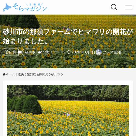
砂川市の那須ファームでヒマワリの開花が
始まりました。
広告
2020年8月6日
プレス空知
北海道ニュース
砂川市
ホーム
道央
空知総合振興局
砂川市