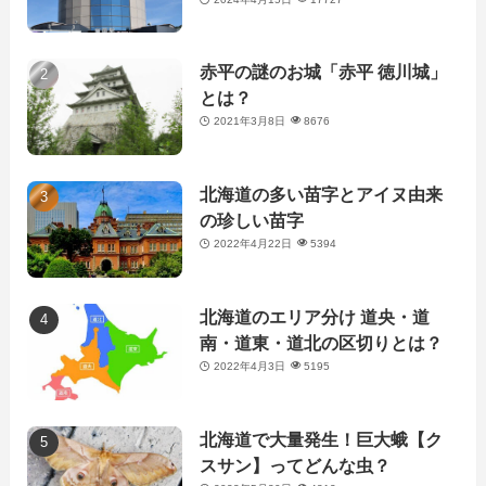
赤平の謎のお城「赤平 徳川城」
とは？
2021年3月8日
8676
北海道の多い苗字とアイヌ由来
の珍しい苗字
2022年4月22日
5394
北海道のエリア分け 道央・道
南・道東・道北の区切りとは？
2022年4月3日
5195
北海道で大量発生！巨大蛾【ク
スサン】ってどんな虫？