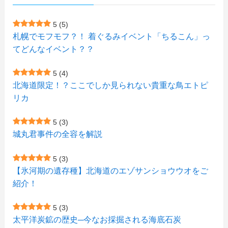
(9)
(1)
(23)
(5)
(4)
(6)
(4)
5
(5)
札幌でモフモフ？！ 着ぐるみイベント「ちるこん」っ
(2)
(12)
(7)
(1)
(1)
(6)
てどんなイベント？？
(1)
(1)
(2)
(4)
(1)
(7)
5
(4)
(1)
(5)
(1)
北海道限定！？ここでしか見られない貴重な鳥エトピ
(6)
(7)
リカ
(7)
(15)
(8)
(2)
(2)
5
(3)
(9)
(10)
(5)
(3)
(1)
城丸君事件の全容を解説
(4)
(12)
(1)
(1)
5
(3)
(11)
【氷河期の遺存種】北海道のエゾサンショウウオをご
(4)
(3)
紹介！
(3)
(2)
5
(3)
(15)
(1)
太平洋炭鉱の歴史─今なお採掘される海底石炭