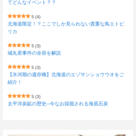
てどんなイベント？？
(1)
(1)
(2)
(4)
(1)
(7)
5
(4)
(1)
(5)
(1)
北海道限定！？ここでしか見られない貴重な鳥エトピ
(6)
(7)
リカ
(7)
(15)
(8)
(2)
(2)
5
(3)
(9)
(10)
(5)
(3)
(1)
城丸君事件の全容を解説
(4)
(12)
(1)
(1)
5
(3)
(11)
【氷河期の遺存種】北海道のエゾサンショウウオをご
(4)
(3)
紹介！
(3)
(2)
5
(3)
(15)
(1)
太平洋炭鉱の歴史─今なお採掘される海底石炭
(27)
(3)
(157)
(10)