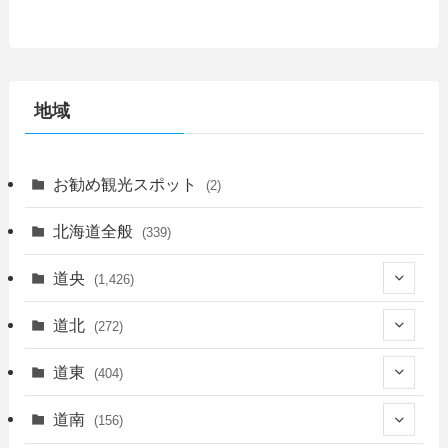
地域
お勧め観光スポット
(2)
北海道全般
(339)
道央
(1,426)
(450)
道北
(272)
(339)
(150)
(55)
道東
(404)
(14)
(27)
(118)
(27)
(198)
(150)
道南
(156)