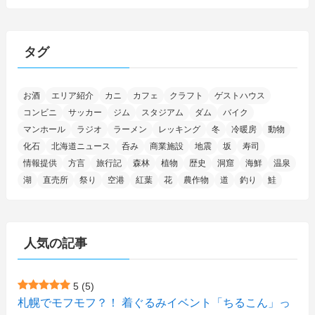
(46)
(27)
(5)
(706)
(5)
(13)
(26)
(6)
(111)
(12)
(15)
(25)
(29)
(9)
(30)
(25)
(6)
(3)
(4)
(68)
(122)
(2)
(145)
タグ
(11)
(4)
(17)
(12)
(8)
(24)
(4)
(4)
(78)
(2)
(25)
(37)
(6)
(13)
(20)
(7)
(54)
(28)
(5)
お酒
エリア紹介
カニ
カフェ
クラフト
ゲストハウス
(1)
(5)
(5)
(9)
(7)
(1)
(9)
(2)
(96)
コンビニ
サッカー
ジム
スタジアム
ダム
バイク
(11)
(7)
(7)
(5)
(4)
(6)
(8)
(35)
(15)
(5)
(31)
(5)
マンホール
ラジオ
ラーメン
レッキング
冬
冷暖房
動物
(1)
(6)
化石
北海道ニュース
呑み
商業施設
地震
坂
寿司
(14)
(10)
(16)
(1)
(5)
(8)
(2)
(7)
(2)
(5)
(7)
(8)
(4)
情報提供
方言
旅行記
森林
植物
歴史
洞窟
海鮮
温泉
湖
直売所
祭り
空港
紅葉
花
農作物
道
釣り
鮭
(2)
(21)
(2)
(4)
(5)
(11)
(1)
(1)
(12)
(5)
(24)
(3)
(15)
(148)
(5)
(1)
(2)
(3)
(5)
(3)
(4)
(10)
(11)
(1)
人気の記事
(1)
(72)
(4)
(1)
(43)
(8)
(12)
(2)
(27)
(9)
(1)
(23)
(5)
(4)
(6)
(4)
5
(5)
札幌でモフモフ？！ 着ぐるみイベント「ちるこん」っ
(2)
(12)
(7)
(1)
(1)
(6)