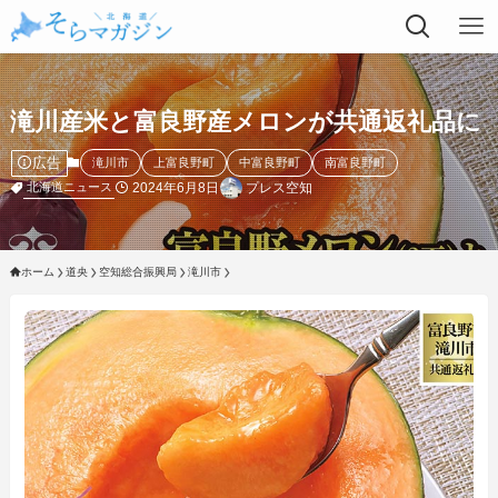
滝川産米と富良野産メロンが共通返礼品に
広告
滝川市
上富良野町
中富良野町
南富良野町
2024年6月8日
プレス空知
北海道ニュース
ホーム
道央
空知総合振興局
滝川市