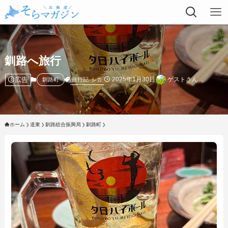
釧路へ旅行
広告
2025年1月30日
ゲストさん
旅行記
シカ
釧路町
ホーム
道東
釧路総合振興局
釧路町