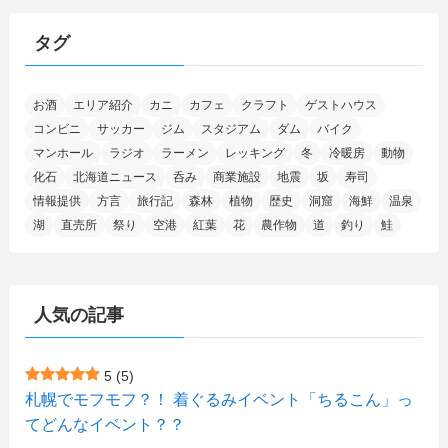
(15)
(25)
(29)
(9)
(30)
(25)
(6)
(3)
(4)
(68)
(122)
(2)
(145)
タグ
(11)
(4)
(17)
(12)
(8)
(24)
(4)
(4)
(78)
(2)
(25)
(37)
(6)
(13)
(20)
(7)
(54)
(28)
(5)
お酒
エリア紹介
カニ
カフェ
クラフト
ゲストハウス
(1)
(5)
(5)
(9)
(7)
(1)
(9)
(2)
(96)
コンビニ
サッカー
ジム
スタジアム
ダム
バイク
(11)
(7)
(7)
(5)
(4)
(6)
(8)
(35)
(15)
(5)
(31)
(5)
マンホール
ラジオ
ラーメン
レッキング
冬
冷暖房
動物
(1)
(6)
化石
北海道ニュース
呑み
商業施設
地震
坂
寿司
(14)
(10)
(16)
(1)
(5)
(8)
(2)
(7)
(2)
(5)
(7)
(8)
(4)
情報提供
方言
旅行記
森林
植物
歴史
洞窟
海鮮
温泉
湖
直売所
祭り
空港
紅葉
花
農作物
道
釣り
鮭
(2)
(21)
(2)
(4)
(5)
(11)
(1)
(1)
(12)
(5)
(24)
(3)
(15)
(148)
(5)
(1)
(2)
(3)
(5)
(3)
(4)
(10)
(11)
(1)
人気の記事
(1)
(72)
(4)
(1)
(43)
(8)
(12)
(2)
(27)
(9)
(1)
(23)
(5)
(4)
(6)
(4)
5
(5)
札幌でモフモフ？！ 着ぐるみイベント「ちるこん」っ
(2)
(12)
(7)
(1)
(1)
(6)
てどんなイベント？？
(1)
(1)
(2)