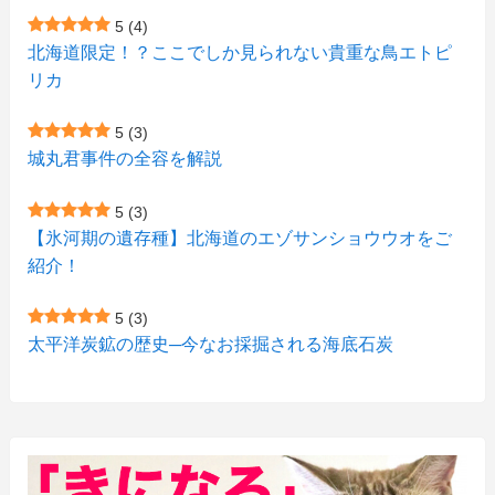
(4)
(1)
(7)
5
(4)
(1)
(5)
(1)
北海道限定！？ここでしか見られない貴重な鳥エトピ
(6)
(7)
リカ
(7)
(15)
(8)
(2)
(2)
5
(3)
(9)
(10)
(5)
(3)
(1)
城丸君事件の全容を解説
(4)
(12)
(1)
(1)
5
(3)
(11)
【氷河期の遺存種】北海道のエゾサンショウウオをご
(4)
(3)
紹介！
(3)
(2)
5
(3)
(15)
(1)
太平洋炭鉱の歴史─今なお採掘される海底石炭
(27)
(3)
(157)
(10)
(74)
(2)