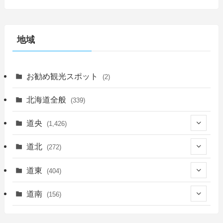
地域
お勧め観光スポット
(2)
北海道全般
(339)
道央
(1,426)
(450)
道北
(272)
(339)
(150)
(55)
道東
(404)
(14)
(27)
(118)
(27)
(198)
(150)
道南
(156)
(46)
(27)
(5)
(706)
(5)
(13)
(26)
(6)
(111)
(12)