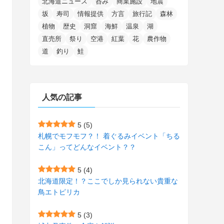
北海道ニュース
呑み
商業施設
地震
(15)
(148)
(5)
(1)
(2)
(3)
(5)
(3)
(4)
(10)
(11)
(1)
坂
寿司
情報提供
方言
旅行記
森林
植物
歴史
洞窟
海鮮
温泉
湖
(1)
(72)
(4)
(1)
(43)
(8)
(12)
(2)
(27)
(9)
直売所
祭り
空港
紅葉
花
農作物
(1)
(23)
(5)
(4)
(6)
(4)
道
釣り
鮭
(2)
(12)
(7)
(1)
(1)
(6)
(1)
(1)
(2)
(4)
(1)
(7)
人気の記事
(1)
(5)
(1)
(6)
(7)
(7)
(15)
(8)
(2)
(2)
5
(5)
札幌でモフモフ？！ 着ぐるみイベント「ちる
(9)
(10)
(5)
(3)
(1)
こん」ってどんなイベント？？
(4)
(11)
(1)
(1)
5
(4)
(11)
(4)
北海道限定！？ここでしか見られない貴重な
(3)
鳥エトピリカ
(3)
(2)
5
(3)
(15)
(1)