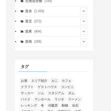
北海道全般
(339)
道央
(1,424)
(450)
道北
(272)
(339)
(149)
(55)
道東
(404)
(14)
(27)
(118)
(27)
(198)
(150)
道南
(156)
(46)
(27)
(5)
(705)
(5)
(13)
(26)
(6)
(111)
(12)
(15)
(25)
(29)
(9)
(30)
(25)
(6)
(3)
(4)
(68)
(122)
(2)
(145)
タグ
(11)
(4)
(17)
(12)
(8)
(24)
(4)
(4)
(78)
(2)
(25)
(37)
(6)
(13)
(20)
(7)
(54)
(28)
(5)
(1)
(5)
(5)
(9)
(7)
(1)
(9)
(2)
(96)
お酒
エリア紹介
カニ
カフェ
(11)
(7)
(7)
(5)
(4)
クラフト
ゲストハウス
コンビニ
(6)
(8)
(35)
(15)
(5)
(31)
(5)
(1)
(6)
サッカー
ジム
スタジアム
ダム
(13)
(10)
(16)
(1)
(5)
(8)
(2)
(7)
(2)
(5)
(7)
(8)
(4)
バイク
マンホール
ラジオ
ラーメン
(2)
(21)
(2)
(4)
レッキング
冬
冷暖房
動物
化石
(5)
(11)
(1)
(1)
(12)
(5)
(24)
(3)