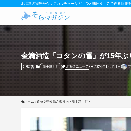
北海道の観光からサブカルチャーなど、ひと味違う！皆で創る情報
金滴酒造「コタンの雪」が15年ぶ
広告
2024年12月14日
北海道ニュース
新十津川町
ホーム
道央
空知総合振興局
新十津川町