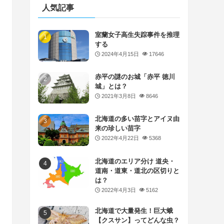
人気記事
室蘭女子高生失踪事件を推理
する
2024年4月15日
17646
赤平の謎のお城「赤平 徳川
城」とは？
2021年3月8日
8646
北海道の多い苗字とアイヌ由
来の珍しい苗字
2022年4月22日
5368
北海道のエリア分け 道央・
道南・道東・道北の区切りと
は？
2022年4月3日
5162
北海道で大量発生！巨大蛾
【クスサン】ってどんな虫？