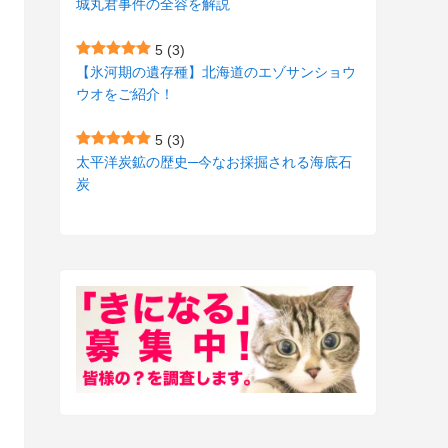
城丸君事件の全容を解説
(27)
(3)
5
(3)
(157)
(10)
【氷河期の遺存種】北海道のエゾサンショウ
ウオをご紹介！
(74)
(2)
(52)
(1)
5
(3)
太平洋炭鉱の歴史─今なお採掘される海底石
(3)
炭