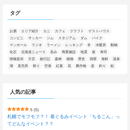
(15)
(25)
(29)
(9)
(30)
(25)
(6)
(3)
(4)
(68)
(122)
(2)
(145)
タグ
(11)
(4)
(17)
(12)
(8)
(24)
(4)
(4)
(78)
(2)
(25)
(37)
(6)
(13)
(20)
(7)
(54)
(28)
(5)
お酒
エリア紹介
カニ
カフェ
クラフト
ゲストハウス
(1)
(5)
(5)
(9)
(7)
(1)
(9)
(2)
(96)
コンビニ
サッカー
ジム
スタジアム
ダム
バイク
(11)
(7)
(7)
(5)
(4)
(6)
(8)
(35)
(15)
(5)
(31)
(5)
マンホール
ラジオ
ラーメン
レッキング
冬
冷暖房
動物
(1)
(6)
化石
北海道ニュース
呑み
商業施設
地震
坂
寿司
(13)
(10)
(16)
(1)
(5)
(8)
(2)
(7)
(2)
(5)
(7)
(8)
(4)
情報提供
方言
旅行記
森林
植物
歴史
洞窟
海鮮
温泉
湖
直売所
祭り
空港
紅葉
花
農作物
道
釣り
鮭
(2)
(21)
(2)
(4)
(5)
(11)
(1)
(1)
(12)
(5)
(24)
(3)
(15)
(148)
(5)
(1)
(2)
(3)
(5)
(3)
(4)
(10)
(11)
(1)
人気の記事
(1)
(72)
(4)
(1)
(43)
(8)
(12)
(2)
(27)
(9)
(1)
(23)
(5)
(4)
(6)
(4)
5
(5)
札幌でモフモフ？！ 着ぐるみイベント「ちるこん」っ
(2)
(12)
(7)
(1)
(1)
(6)
てどんなイベント？？
(1)
(1)