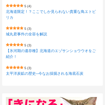
(2)
(4)
(1)
(7)
5
(4)
(1)
(5)
(1)
北海道限定！？ここでしか見られない貴重な鳥エトピ
(6)
(7)
リカ
(7)
(15)
(8)
(2)
(2)
5
(3)
(9)
(10)
(5)
(3)
(1)
城丸君事件の全容を解説
(4)
(11)
(1)
(1)
5
(3)
(11)
【氷河期の遺存種】北海道のエゾサンショウウオをご
(4)
(3)
紹介！
(3)
(2)
5
(3)
(15)
(1)
太平洋炭鉱の歴史─今なお採掘される海底石炭
(27)
(3)
(157)
(10)
(74)
(2)