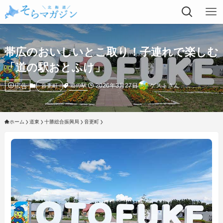
帯広のおいしいとこ取り！子連れで楽しむ
「道の駅おとふけ」
広告
2026年3月27日
ゲストさん
道の駅
音更町
ホーム
道東
十勝総合振興局
音更町