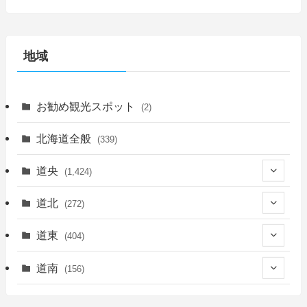
地域
お勧め観光スポット
(2)
北海道全般
(339)
道央
(1,424)
(450)
道北
(272)
(339)
(149)
(55)
道東
(404)
(14)
(27)
(118)
(27)
(198)
(150)
道南
(156)
(46)
(27)
(5)
(705)
(5)
(13)
(26)
(6)
(111)
(12)