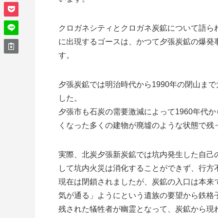
クロガネシティとクロガネ炭鉱について語ら
に出現するゴースは、かつて夕張炭鉱の爆発
す。
夕張炭鉱では明治時代から1990年の閉山ま
した。
夕張市も石炭の需要激減によって1960年代
くなった多くの建物が廃墟のような状態で残
実際、北炭夕張新炭鉱では坑内発生した自己
して坑内火災は消化することができず、行方
現在は閉鎖されましたが、炭鉱の入口は本来
気が通る」ようにという遺族の要望から鉄格
残された犠牲者が幽霊となって、炭鉱から現