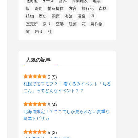
北海道ニュース
呑み
商業施設
地震
(15)
(148)
(5)
(1)
(2)
(3)
(5)
(3)
(4)
(10)
(11)
(1)
坂
寿司
情報提供
方言
旅行記
森林
植物
歴史
洞窟
海鮮
温泉
湖
(1)
(72)
(4)
(1)
(43)
(8)
(12)
(2)
(27)
(9)
直売所
祭り
空港
紅葉
花
農作物
(1)
(23)
(5)
(4)
(6)
(4)
道
釣り
鮭
(2)
(12)
(7)
(1)
(1)
(6)
(1)
(1)
(2)
(4)
(1)
(7)
人気の記事
(1)
(5)
(1)
(6)
(7)
(7)
(15)
(8)
(2)
(2)
5
(5)
札幌でモフモフ？！ 着ぐるみイベント「ちる
(9)
(10)
(5)
(3)
(1)
こん」ってどんなイベント？？
(4)
(12)
(1)
(1)
5
(4)
(11)
(4)
北海道限定！？ここでしか見られない貴重な
(3)
鳥エトピリカ
(3)
(2)
5
(3)
(15)
(1)