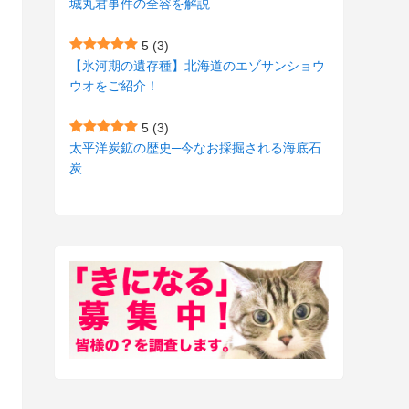
城丸君事件の全容を解説
(27)
(3)
5
(3)
(157)
(10)
【氷河期の遺存種】北海道のエゾサンショウ
ウオをご紹介！
(74)
(2)
(52)
(1)
5
(3)
太平洋炭鉱の歴史─今なお採掘される海底石
(3)
炭