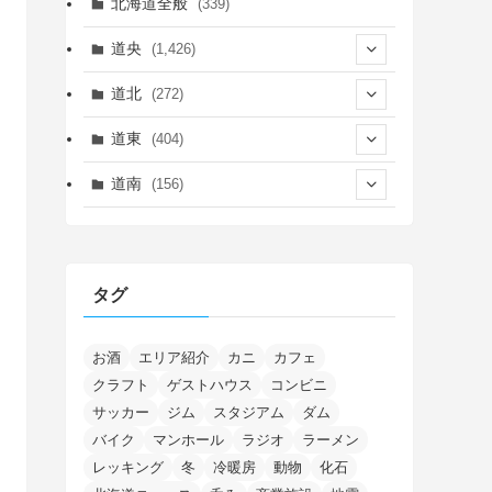
北海道全般
(339)
道央
(1,426)
(450)
道北
(272)
(339)
(150)
(55)
道東
(404)
(14)
(27)
(118)
(27)
(198)
(150)
道南
(156)
(46)
(27)
(5)
(706)
(5)
(13)
(26)
(6)
(111)
(12)
(15)
(25)
(29)
(9)
(30)
(25)
(6)
(3)
(4)
(68)
(122)
(2)
(145)
タグ
(11)
(4)
(17)
(12)
(8)
(24)
(4)
(4)
(78)
(2)
(25)
(37)
(6)
(13)
(20)
(7)
(54)
(28)
(5)
(1)
(5)
(5)
(9)
(7)
(1)
(9)
(2)
(96)
お酒
エリア紹介
カニ
カフェ
(11)
(7)
(7)
(5)
(4)
クラフト
ゲストハウス
コンビニ
(6)
(8)
(35)
(15)
(5)
(31)
(5)
(1)
(6)
サッカー
ジム
スタジアム
ダム
(14)
(10)
(16)
(1)
(5)
(8)
(2)
(7)
(2)
(5)
(7)
(8)
(4)
バイク
マンホール
ラジオ
ラーメン
(2)
(21)
(2)
(4)
レッキング
冬
冷暖房
動物
化石
(5)
(11)
(1)
(1)
(12)
(5)
(24)
(3)