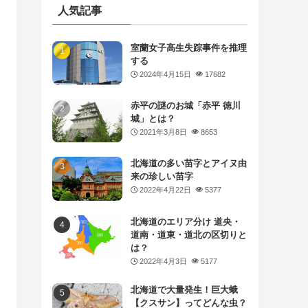
人気記事
室蘭女子高生失踪事件を推理
する
2024年4月15日
17682
赤平の謎のお城「赤平 徳川
城」とは？
2021年3月8日
8653
北海道の多い苗字とアイヌ由
来の珍しい苗字
2022年4月22日
5377
北海道のエリア分け 道央・
道南・道東・道北の区切りと
は？
2022年4月3日
5177
北海道で大量発生！巨大蛾
【クスサン】ってどんな虫？