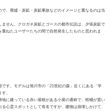
ので、廃墟・炭鉱・炭鉱事故などのイメージと重なるのは当
しません。クロガネ炭鉱とゴースの都市伝説は、夕張炭鉱で
を重ねたユーザーたちの間で自然発生したものと思われま
館です。モデルは旭川市の「21世紀の森」近くにある「学
ます。
跡地に建っている赤い屋根がある小屋の通称で、棺桶が置い
出る心霊スポットとして有名ですが、建物は崩壊しかけて、